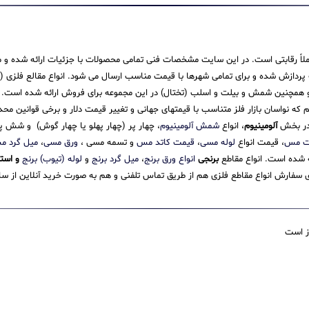
 کاملاً رقابتی است. در این سایت مشخصات فنی تمامی محصولات با جزئیات ارائه شده و م
ش شده و برای تمامی شهرها با قیمت مناسب ارسال می شود. انواع مقالع فلزی (میله،
همچنین شمش و بیلت و اسلب (تختال) در این مجموعه برای فروش ارائه شده است. ما در
یم که نواسان بازار فلز متناسب با قیمتهای جهانی و تغییر قیمت دلار و برخی قوانین م
 در بخش
آلومینیوم
، انواع
شمش آلومینیوم
، چهار پر (چهار پهلو یا چهار گوش) و شش
ت مس
، قیمت انواع
لوله مسی
،
قیمت کاتد مس
و تسمه مسی ،
ورق مسی
،
میل گرد 
ئه شده است. انواع مقاطع
برنجی
انواع ورق برنج
،
میل گرد برنج
و
لوله (تیوب) برنج
و است
سفارش انواع مقاطع فلزی هم از طریق تماس تلفنی و هم به صورت خرید آنلاین از سایت
از است