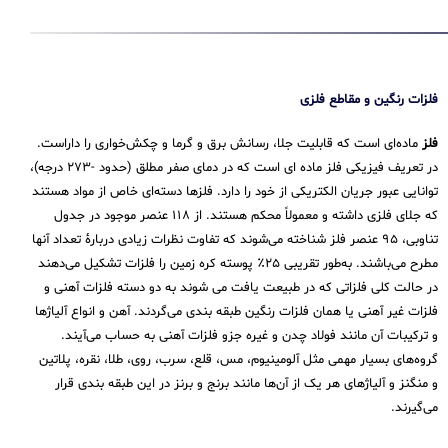
فلزات رنگین و مقاطع فلزی
فلز
ماده‌ای است که قابلیت جلا، رسانش برق و گرما و چکش‌خواری را داراست.
در تعریف فیزیکی فلز ماده ای است که در دمای صفر مطلق (حدود -۲۷۳ درجه)،
توانایی عبور جریان الکتریکی از خود را دارد. فلزها دسته‌ای خاص از مواد هستند
که جلای فلزی داشته و معمولاً محکم هستند. از ۱۱۸ عنصر موجود در جدول
تناوبی، ۹۵ عنصر فلز شناخته می‌شوند که تفاوت نظرات زیادی دربارهٔ تعداد آنها
مطرح می‌باشند. به‌طور تقریبی ۲۵٪ پوسته کره زمین را فلزات تشکیل می‌دهند
در حالت کلی فلزاتی که در طبیعت یافت می شوند به دو دسته فلزات آهنی و
فلزات غیر آهنی یا همان فلزات رنگین طبقه بندی می‌گردند. آهن و انواع آلیاژها
و ترکیبات آن مانند فولاد چدن و غیره جزو فلزات آهنی به حساب می‌‌آیند.
گروه‌های بسیار مهمی مثل آلومینیوم، مس، قلع، سرب، روی، طلا، نقره، پلاتین
و منگنز و آلیاژهای هر یک از آن‌ها مانند برنج و برنز در این طبقه‌ بندی قرار
می‌‌گیرند.