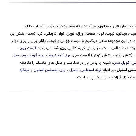
تخصصان فنی و متالوژی ما آماده ارائه مشاوره در خصوص انتخاب کالا با
 میلگرد، تیوب، لوله، صفحه، ورق، فویل، نوار، ناودانی، گرد، تسمه، شش پر،
 این مجموعه سعی می‌کنیم تا قیمت جهانی و قیمت بازار ایران را برای انواع
حدودکننده اعلامی است. در بخش گروه کالایی
روی
شما می‌توانید
قیمت روی
،
 پر (شش پهلو یا شش گوش) آلومینیومی،
ورق آلومینیوم
و
لوله آلومینیوم
،
میل
مس
،
کویل مس
، شینه یا باس بار در ضخامت و مدل های مختلف را ملاحظه
نلس استیل
نیز انواع
لوله استنلس استیل
،
ورق استنلس استیل
و
میلگرد
 بازار فلزات ایران امکان‌پذیر است.