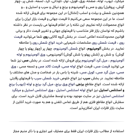
میلگرد، تیوب، لوله، صفحه، ورق، فویل، نوار، ناودانی، گرد، تسمه، شش پر، چهار
گوش، پروفیل) روی و مس و آلومینیوم و برنج و نیکل و سرب و استیل و …و
همچنین شمش و بیلت و اسلب (تختال) در این مجموعه برای فروش ارائه شده
است. ما در این مجموعه سعی می‌کنیم تا قیمت جهانی و قیمت بازار ایران را برای
انواع محصولات ارائه نماییم. این نکته را در اعلام قیمتها می بایست در نظر داشته
باشیم که نواسان بازار فلز متناسب با قیمتهای جهانی و تغییر قیمت دلار و برخی
قوانین محدودکننده اعلامی است. در بخش گروه کالایی
روی
شما می‌توانید
قیمت
روی
،
قیمت شمش روی
مشخصات شیمیایی
خرید انواع شمش روی
را ملاحظه
نمایید. در بخش
آلومینیوم
، انواع
شمش آلومینیوم
، چهار پر (چهار پهلو یا چهار
گوش) و شش پر (شش پهلو یا شش گوش) آلومینیومی،
ورق آلومینیوم
و
لوله
آلومینیوم
،
میل گرد آلومینیوم
یرای فروش ارائه شده است. در بخش
مس
نیز شما
می توانید
قیمت مس
، قیمت انواع
لوله مسی
،
قیمت کاتد مس
و تسمه مسی ،
ورق
مسی
،
میل گرد مس
،
کویل مس
، شینه یا باس بار در ضخامت و مدل های مختلف را
ملاحظه نمایید. در بخش
سرب
نیز انواع خلوص
خرید شمش سرب
با قیمتهای رقابتی
ارائه شده است. انواع مقاطع
برنجی
انواع ورق برنج
،
میل گرد برنج
و
لوله (تیوب) برنج
و استنلس استیل
نیز انواع
لوله استنلس استیل
،
ورق استنلس استیل
و
میلگرد
استنلس استیل
نیز در سایت موجود بوده و توسط مشتریان قابل خرید است. برای
سفارش انواع مقاطع فلزی هم از طریق تماس تلفنی و هم به صورت خرید آنلاین از
سایت بازار فلزات ایران امکان‌پذیر است.
استفاده از مطالب بازار فلزات ایران فقط برای مصارف غیر تجاری و با ذکر منبع مجاز