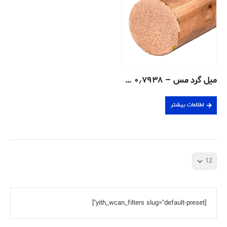
میل گرد مس – ۰٫۷۹۳۸ سانتی متر – ۱۱۰-H04
اطلاعات بیشتر
[yith_wcan_filters slug="default-preset"]