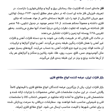
فلز
ماده‌ای است که قابلیت جلا، رسانش برق و گرما و چکش‌خواری را داراست. در
تعریف فیزیکی فلز ماده ای است که در دمای صفر مطلق (حدود -۲۷۳ درجه)، توانایی
عبور جریان الکتریکی از خود را دارد. فلزها دسته‌ای خاص از مواد هستند که جلای
فلزی داشته و معمولاً محکم هستند. از ۱۱۸ عنصر موجود در جدول تناوبی، ۹۵ عنصر
فلز شناخته می‌شوند که تفاوت نظرات زیادی دربارهٔ تعداد آنها مطرح می‌باشند. به‌طور
تقریبی ۲۵٪ پوسته کره زمین را فلزات تشکیل می‌دهند
در حالت کلی فلزاتی که در طبیعت یافت می شوند به دو دسته فلزات آهنی و فلزات
غیر آهنی یا همان فلزات رنگین طبقه بندی می‌گردند. آهن و انواع آلیاژها و ترکیبات
آن مانند فولاد چدن و غیره جزو فلزات آهنی به حساب می‌‌آیند. گروه‌های بسیار مهمی
مثل آلومینیوم، مس، قلع، سرب، روی، طلا، نقره، پلاتین و منگنز و آلیاژهای هر یک
از آن‌ها مانند برنج و برنز در این طبقه‌ بندی قرار می‌‌گیرند.
بازار فلزات ایران، عرضه کننده انواع مقاطع فلزی
بازار فلزات ایران، یکی از بزرگترین عرضه کنندگان انواع مقاطع فلزی با قیمتهای کاملاً
رقابتی است. در این سایت مشخصات فنی تمامی محصولات با جزئیات ارائه شده و
متخصصان فنی و متالوژی ما آماده ارائه مشاوره در خصوص انتخاب کالا با مشخصات
فنی و شیمیایی مناسب شما خواهند بود. سفارشات دریافتی به سرعت پردازش شده
و برای تمامی شهرها با قیمت مناسب ارسال می شود. انواع مقالع فلزی (میله،