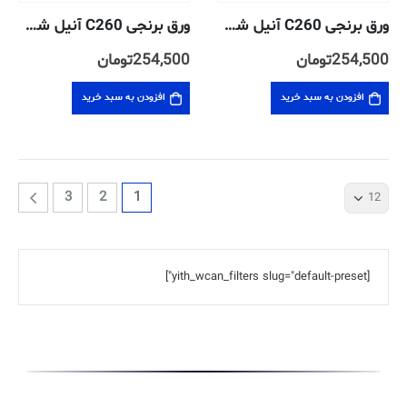
ورق برنجی C260 آنیل شده ضخامت ۰٫۳ میلیمتر
ورق برنجی C260 آنیل شده ضخامت ۰٫۴ میلیمتر
254,500
تومان
254,500
تومان
افزودن به سبد خرید
افزودن به سبد خرید
3
2
1
[yith_wcan_filters slug="default-preset"]