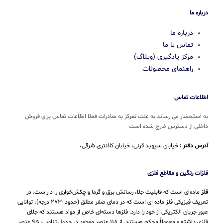
درباره ما
درباره ما
تماس با ما
مرکز یادگیری (وبلاگ)
راهنمای محصولات
اطلاعات تماس
به استحضار می رساند به علت تمرکز به صادرات فعلا اطلاعات تماس برای فروش
داخلی از دسترس خارج شده است
آدرس دفتر :
خیابان سپهبد قرنی، خیابان کلانتری شرقی،
فلزات رنگین و مقاطع فلزی
فلز
ماده‌ای است که قابلیت جلا، رسانش برق و گرما و چکش‌خواری را داراست. در
تعریف فیزیکی فلز ماده ای است که در دمای صفر مطلق (حدود -۲۷۳ درجه)، توانایی
عبور جریان الکتریکی از خود را دارد. فلزها دسته‌ای خاص از مواد هستند که جلای
فلزی داشته و معمولاً محکم هستند. از ۱۱۸ عنصر موجود در جدول تناوبی، ۹۵ عنصر