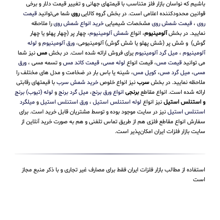
باشیم که نواسان بازار فلز متناسب با قیمتهای جهانی و تغییر قیمت دلار و برخی
قوانین محدودکننده اعلامی است. در بخش گروه کالایی
روی
شما می‌توانید
قیمت
روی
،
قیمت شمش روی
مشخصات شیمیایی
خرید انواع شمش روی
را ملاحظه
نمایید. در بخش
آلومینیوم
، انواع
شمش آلومینیوم
، چهار پر (چهار پهلو یا چهار
گوش) و شش پر (شش پهلو یا شش گوش) آلومینیومی،
ورق آلومینیوم
و
لوله
آلومینیوم
،
میل گرد آلومینیوم
یرای فروش ارائه شده است. در بخش
مس
نیز شما
می توانید
قیمت مس
، قیمت انواع
لوله مسی
،
قیمت کاتد مس
و تسمه مسی ،
ورق
مسی
،
میل گرد مس
،
کویل مس
، شینه یا باس بار در ضخامت و مدل های مختلف را
ملاحظه نمایید. در بخش
سرب
نیز انواع خلوص
خرید شمش سرب
با قیمتهای رقابتی
ارائه شده است. انواع مقاطع
برنجی
انواع ورق برنج
،
میل گرد برنج
و
لوله (تیوب) برنج
و استنلس استیل
نیز انواع
لوله استنلس استیل
،
ورق استنلس استیل
و
میلگرد
استنلس استیل
نیز در سایت موجود بوده و توسط مشتریان قابل خرید است. برای
سفارش انواع مقاطع فلزی هم از طریق تماس تلفنی و هم به صورت خرید آنلاین از
سایت بازار فلزات ایران امکان‌پذیر است.
استفاده از مطالب بازار فلزات ایران فقط برای مصارف غیر تجاری و با ذکر منبع مجاز
است