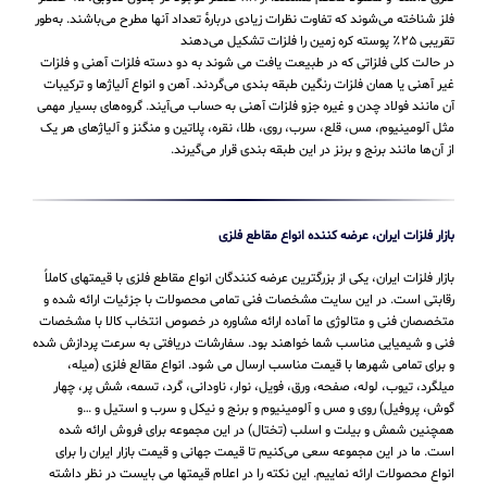
فلز شناخته می‌شوند که تفاوت نظرات زیادی دربارهٔ تعداد آنها مطرح می‌باشند. به‌طور
تقریبی ۲۵٪ پوسته کره زمین را فلزات تشکیل می‌دهند
در حالت کلی فلزاتی که در طبیعت یافت می شوند به دو دسته فلزات آهنی و فلزات
غیر آهنی یا همان فلزات رنگین طبقه بندی می‌گردند. آهن و انواع آلیاژها و ترکیبات
آن مانند فولاد چدن و غیره جزو فلزات آهنی به حساب می‌‌آیند. گروه‌های بسیار مهمی
مثل آلومینیوم، مس، قلع، سرب، روی، طلا، نقره، پلاتین و منگنز و آلیاژهای هر یک
از آن‌ها مانند برنج و برنز در این طبقه‌ بندی قرار می‌‌گیرند.
بازار فلزات ایران، عرضه کننده انواع مقاطع فلزی
بازار فلزات ایران، یکی از بزرگترین عرضه کنندگان انواع مقاطع فلزی با قیمتهای کاملاً
رقابتی است. در این سایت مشخصات فنی تمامی محصولات با جزئیات ارائه شده و
متخصصان فنی و متالوژی ما آماده ارائه مشاوره در خصوص انتخاب کالا با مشخصات
فنی و شیمیایی مناسب شما خواهند بود. سفارشات دریافتی به سرعت پردازش شده
و برای تمامی شهرها با قیمت مناسب ارسال می شود. انواع مقالع فلزی (میله،
میلگرد، تیوب، لوله، صفحه، ورق، فویل، نوار، ناودانی، گرد، تسمه، شش پر، چهار
گوش، پروفیل) روی و مس و آلومینیوم و برنج و نیکل و سرب و استیل و …و
همچنین شمش و بیلت و اسلب (تختال) در این مجموعه برای فروش ارائه شده
است. ما در این مجموعه سعی می‌کنیم تا قیمت جهانی و قیمت بازار ایران را برای
انواع محصولات ارائه نماییم. این نکته را در اعلام قیمتها می بایست در نظر داشته