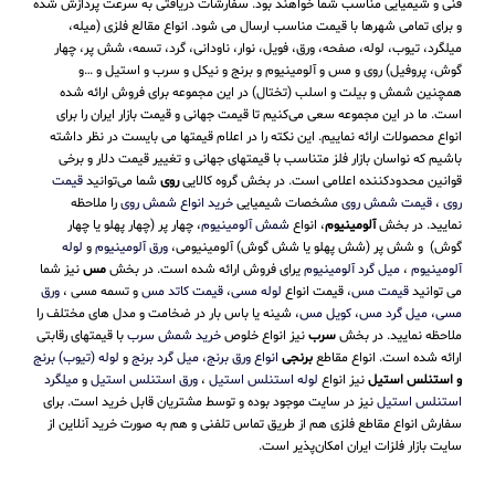
فنی و شیمیایی مناسب شما خواهند بود. سفارشات دریافتی به سرعت پردازش شده
و برای تمامی شهرها با قیمت مناسب ارسال می شود. انواع مقالع فلزی (میله،
میلگرد، تیوب، لوله، صفحه، ورق، فویل، نوار، ناودانی، گرد، تسمه، شش پر، چهار
گوش، پروفیل) روی و مس و آلومینیوم و برنج و نیکل و سرب و استیل و …و
همچنین شمش و بیلت و اسلب (تختال) در این مجموعه برای فروش ارائه شده
است. ما در این مجموعه سعی می‌کنیم تا قیمت جهانی و قیمت بازار ایران را برای
انواع محصولات ارائه نماییم. این نکته را در اعلام قیمتها می بایست در نظر داشته
باشیم که نواسان بازار فلز متناسب با قیمتهای جهانی و تغییر قیمت دلار و برخی
قوانین محدودکننده اعلامی است. در بخش گروه کالایی
روی
شما می‌توانید
قیمت
روی
،
قیمت شمش روی
مشخصات شیمیایی
خرید انواع شمش روی
را ملاحظه
نمایید. در بخش
آلومینیوم
، انواع
شمش آلومینیوم
، چهار پر (چهار پهلو یا چهار
گوش) و شش پر (شش پهلو یا شش گوش) آلومینیومی،
ورق آلومینیوم
و
لوله
آلومینیوم
،
میل گرد آلومینیوم
یرای فروش ارائه شده است. در بخش
مس
نیز شما
می توانید
قیمت مس
، قیمت انواع
لوله مسی
،
قیمت کاتد مس
و تسمه مسی ،
ورق
مسی
،
میل گرد مس
،
کویل مس
، شینه یا باس بار در ضخامت و مدل های مختلف را
ملاحظه نمایید. در بخش
سرب
نیز انواع خلوص
خرید شمش سرب
با قیمتهای رقابتی
ارائه شده است. انواع مقاطع
برنجی
انواع ورق برنج
،
میل گرد برنج
و
لوله (تیوب) برنج
و استنلس استیل
نیز انواع
لوله استنلس استیل
،
ورق استنلس استیل
و
میلگرد
استنلس استیل
نیز در سایت موجود بوده و توسط مشتریان قابل خرید است. برای
سفارش انواع مقاطع فلزی هم از طریق تماس تلفنی و هم به صورت خرید آنلاین از
سایت بازار فلزات ایران امکان‌پذیر است.