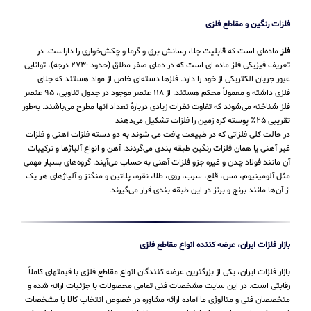
فلزات رنگین و مقاطع فلزی
فلز
ماده‌ای است که قابلیت جلا، رسانش برق و گرما و چکش‌خواری را داراست. در
تعریف فیزیکی فلز ماده ای است که در دمای صفر مطلق (حدود -۲۷۳ درجه)، توانایی
عبور جریان الکتریکی از خود را دارد. فلزها دسته‌ای خاص از مواد هستند که جلای
فلزی داشته و معمولاً محکم هستند. از ۱۱۸ عنصر موجود در جدول تناوبی، ۹۵ عنصر
فلز شناخته می‌شوند که تفاوت نظرات زیادی دربارهٔ تعداد آنها مطرح می‌باشند. به‌طور
تقریبی ۲۵٪ پوسته کره زمین را فلزات تشکیل می‌دهند
در حالت کلی فلزاتی که در طبیعت یافت می شوند به دو دسته فلزات آهنی و فلزات
غیر آهنی یا همان فلزات رنگین طبقه بندی می‌گردند. آهن و انواع آلیاژها و ترکیبات
آن مانند فولاد چدن و غیره جزو فلزات آهنی به حساب می‌‌آیند. گروه‌های بسیار مهمی
مثل آلومینیوم، مس، قلع، سرب، روی، طلا، نقره، پلاتین و منگنز و آلیاژهای هر یک
از آن‌ها مانند برنج و برنز در این طبقه‌ بندی قرار می‌‌گیرند.
بازار فلزات ایران، عرضه کننده انواع مقاطع فلزی
بازار فلزات ایران، یکی از بزرگترین عرضه کنندگان انواع مقاطع فلزی با قیمتهای کاملاً
رقابتی است. در این سایت مشخصات فنی تمامی محصولات با جزئیات ارائه شده و
متخصصان فنی و متالوژی ما آماده ارائه مشاوره در خصوص انتخاب کالا با مشخصات