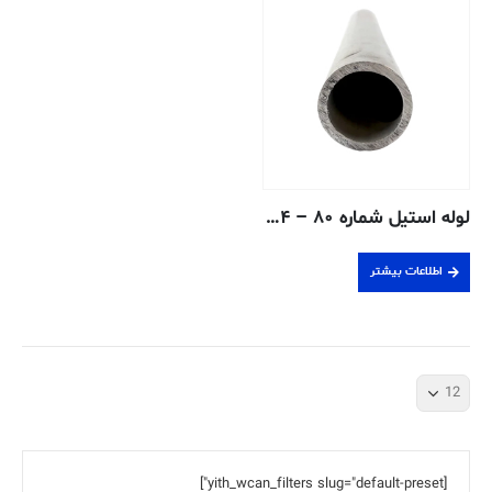
لوله استیل شماره ۸۰ – ۲٫۵۴ سانتی متر – ۳۱۶/۳۱۶L جوش داده شده
اطلاعات بیشتر
[yith_wcan_filters slug="default-preset"]