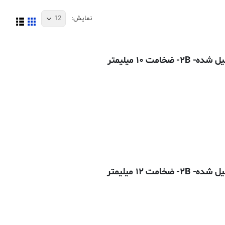
نمایش:
ده
:
101,835تومان
تومان
ده
:
109,175تومان