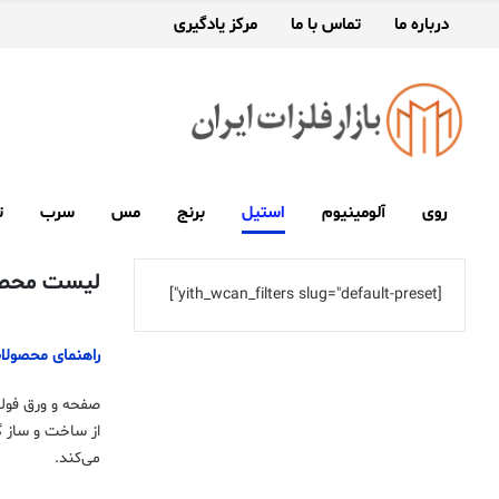
درباره ما
تماس با ما
مرکز یادگیری
روی
آلومینیوم
استیل
برنج
مس
سرب
ت
لیست محصو
[yith_wcan_filters slug="default-preset"]
راهنمای محصول
صفحه و ورق فولا
از ساخت و ساز گر
می‌کند.