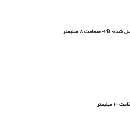
تومان
ده
:
101,835تومان
تومان