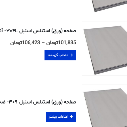
122,936
صفحه (ورق) استنلس استیل ۳۰۴L- آنیل شده- ۲B- ضخامت ۸ میلیمتر
محدو
101,835
تومان
–
106,423
تومان
قیمت
انتخاب گزینه‌ها
تا
106,423
صفحه (ورق) استنلس استیل ۳۰۹- ضخامت ۱۰ میلیمتر
اطلاعات بیشتر