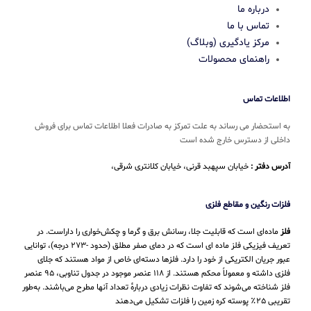
درباره ما
تماس با ما
مرکز یادگیری (وبلاگ)
راهنمای محصولات
اطلاعات تماس
به استحضار می رساند به علت تمرکز به صادرات فعلا اطلاعات تماس برای فروش
داخلی از دسترس خارج شده است
آدرس دفتر :
خیابان سپهبد قرنی، خیابان کلانتری شرقی،
فلزات رنگین و مقاطع فلزی
فلز
ماده‌ای است که قابلیت جلا، رسانش برق و گرما و چکش‌خواری را داراست. در
تعریف فیزیکی فلز ماده ای است که در دمای صفر مطلق (حدود -۲۷۳ درجه)، توانایی
عبور جریان الکتریکی از خود را دارد. فلزها دسته‌ای خاص از مواد هستند که جلای
فلزی داشته و معمولاً محکم هستند. از ۱۱۸ عنصر موجود در جدول تناوبی، ۹۵ عنصر
فلز شناخته می‌شوند که تفاوت نظرات زیادی دربارهٔ تعداد آنها مطرح می‌باشند. به‌طور
تقریبی ۲۵٪ پوسته کره زمین را فلزات تشکیل می‌دهند