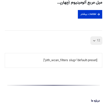
میل مربع آلومینیوم (چهارپهلو) – ۲۰ میلیمتر ۶۰۶۳ -T52-اکسترود شده
اطلاعات بیشتر
[yith_wcan_filters slug="default-preset"]
درباره ما