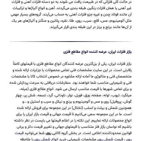
در حالت کلی فلزاتی که در طبیعت یافت می شوند به دو دسته فلزات آهنی و فلزات
غیر آهنی یا همان فلزات رنگین طبقه بندی می‌گردند. آهن و انواع آلیاژها و ترکیبات
آن مانند فولاد چدن و غیره جزو فلزات آهنی به حساب می‌‌آیند. گروه‌های بسیار مهمی
مثل آلومینیوم، مس، قلع، سرب، روی، طلا، نقره، پلاتین و منگنز و آلیاژهای هر یک
از آن‌ها مانند برنج و برنز در این طبقه‌ بندی قرار می‌‌گیرند.
بازار فلزات ایران، عرضه کننده انواع مقاطع فلزی
بازار فلزات ایران، یکی از بزرگترین عرضه کنندگان انواع مقاطع فلزی با قیمتهای کاملاً
رقابتی است. در این سایت مشخصات فنی تمامی محصولات با جزئیات ارائه شده و
متخصصان فنی و متالوژی ما آماده ارائه مشاوره در خصوص انتخاب کالا با مشخصات
فنی و شیمیایی مناسب شما خواهند بود. سفارشات دریافتی به سرعت پردازش شده
و برای تمامی شهرها با قیمت مناسب ارسال می شود. انواع مقالع فلزی (میله،
میلگرد، تیوب، لوله، صفحه، ورق، فویل، نوار، ناودانی، گرد، تسمه، شش پر، چهار
گوش، پروفیل) روی و مس و آلومینیوم و برنج و نیکل و سرب و استیل و …و
همچنین شمش و بیلت و اسلب (تختال) در این مجموعه برای فروش ارائه شده
است. ما در این مجموعه سعی می‌کنیم تا قیمت جهانی و قیمت بازار ایران را برای
انواع محصولات ارائه نماییم. این نکته را در اعلام قیمتها می بایست در نظر داشته
باشیم که نواسان بازار فلز متناسب با قیمتهای جهانی و تغییر قیمت دلار و برخی
قوانین محدودکننده اعلامی است. در بخش گروه کالایی
روی
شما می‌توانید
قیمت
روی
،
قیمت شمش روی
مشخصات شیمیایی
خرید انواع شمش روی
را ملاحظه