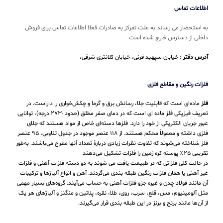
اطلاعات تماس
به استحضار می رساند به علت تمرکز به صادرات فعلا اطلاعات تماس برای فروش
داخلی از دسترس خارج شده است
آدرس دفتر :
خیابان سپهبد قرنی، خیابان کلانتری شرقی،
فلزات رنگین و مقاطع فلزی
فلز
ماده‌ای است که قابلیت جلا، رسانش برق و گرما و چکش‌خواری را داراست. در
تعریف فیزیکی فلز ماده ای است که در دمای صفر مطلق (حدود -۲۷۳ درجه)، توانایی
عبور جریان الکتریکی از خود را دارد. فلزها دسته‌ای خاص از مواد هستند که جلای
فلزی داشته و معمولاً محکم هستند. از ۱۱۸ عنصر موجود در جدول تناوبی، ۹۵ عنصر
فلز شناخته می‌شوند که تفاوت نظرات زیادی دربارهٔ تعداد آنها مطرح می‌باشند. به‌طور
تقریبی ۲۵٪ پوسته کره زمین را فلزات تشکیل می‌دهند
در حالت کلی فلزاتی که در طبیعت یافت می شوند به دو دسته فلزات آهنی و فلزات
غیر آهنی یا همان فلزات رنگین طبقه بندی می‌گردند. آهن و انواع آلیاژها و ترکیبات
آن مانند فولاد چدن و غیره جزو فلزات آهنی به حساب می‌‌آیند. گروه‌های بسیار مهمی
مثل آلومینیوم، مس، قلع، سرب، روی، طلا، نقره، پلاتین و منگنز و آلیاژهای هر یک
از آن‌ها مانند برنج و برنز در این طبقه‌ بندی قرار می‌‌گیرند.