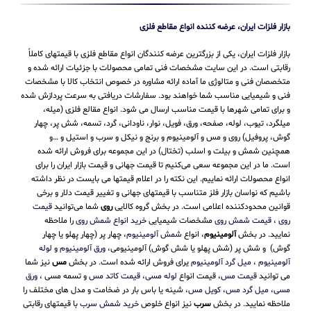
بازار فلزات ایران، عرضه کننده انواع مقاطع فلزی
بازار فلزات ایران، یکی از بزرگترین عرضه کنندگان انواع مقاطع فلزی با قیمتهای کاملاً
رقابتی است. در این سایت مشخصات فنی تمامی محصولات با جزئیات ارائه شده و
متخصصان فنی و متالوژی ما آماده ارائه مشاوره در خصوص انتخاب کالا با مشخصات
فنی و شیمیایی مناسب شما خواهند بود. سفارشات دریافتی به سرعت پردازش شده
و برای تمامی شهرها با قیمت مناسب ارسال می شود. انواع مقالع فلزی (میله،
میلگرد، تیوب، لوله، صفحه، ورق، فویل، نوار، ناودانی، گرد، تسمه، شش پر، چهار
گوش، پروفیل) روی و مس و آلومینیوم و برنج و نیکل و سرب و استیل و …و
همچنین شمش و بیلت و اسلب (تختال) در این مجموعه برای فروش ارائه شده
است. ما در این مجموعه سعی می‌کنیم تا قیمت جهانی و قیمت بازار ایران را برای
انواع محصولات ارائه نماییم. این نکته را در اعلام قیمتها می بایست در نظر داشته
باشیم که نواسان بازار فلز متناسب با قیمتهای جهانی و تغییر قیمت دلار و برخی
قوانین محدودکننده اعلامی است. در بخش گروه کالایی
روی
شما می‌توانید
قیمت
روی
،
قیمت شمش روی
مشخصات شیمیایی
خرید انواع شمش روی
را ملاحظه
نمایید. در بخش
آلومینیوم
، انواع
شمش آلومینیوم
، چهار پر (چهار پهلو یا چهار
گوش) و شش پر (شش پهلو یا شش گوش) آلومینیومی،
ورق آلومینیوم
و
لوله
آلومینیوم
،
میل گرد آلومینیوم
یرای فروش ارائه شده است. در بخش
مس
نیز شما
می توانید
قیمت مس
، قیمت انواع
لوله مسی
،
قیمت کاتد مس
و تسمه مسی ،
ورق
مسی
،
میل گرد مس
،
کویل مس
، شینه یا باس بار در ضخامت و مدل های مختلف را
ملاحظه نمایید. در بخش
سرب
نیز انواع خلوص
خرید شمش سرب
با قیمتهای رقابتی