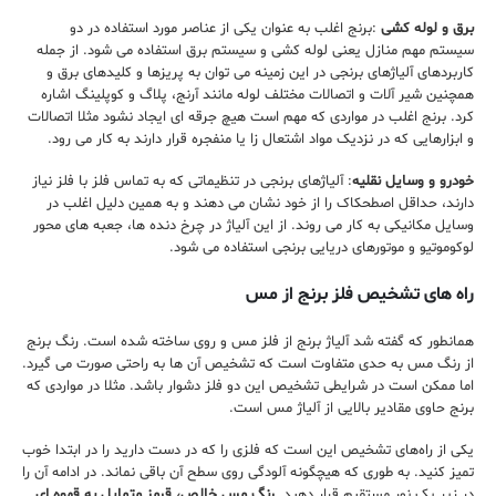
برق و لوله کشی
:برنج اغلب به عنوان یکی از عناصر مورد استفاده در دو
سیستم مهم منازل یعنی لوله کشی و سیستم برق استفاده می شود. از جمله
کاربردهای آلیاژهای برنجی در این زمینه می توان به پریزها و کلیدهای برق و
همچنین شیر آلات و اتصالات مختلف لوله مانند آرنج، پلاگ و کوپلینگ اشاره
کرد. برنج اغلب در مواردی که مهم است هیچ جرقه ای ایجاد نشود مثلا اتصالات
و ابزارهایی که در نزدیک مواد اشتعال زا یا منفجره قرار دارند به کار می رود.
خودرو و وسایل نقلیه
: آلیاژهای برنجی در تنظیماتی که به تماس فلز با فلز نیاز
دارند، حداقل اصطحکاک را از خود نشان می دهند و به همین دلیل اغلب در
وسایل مکانیکی به کار می روند. از این آلیاژ در چرخ دنده ها، جعبه های محور
لوکوموتیو و موتورهای دریایی برنجی استفاده می شود.
راه های تشخیص فلز برنج از مس
همانطور که گفته شد آلیاژ برنج از فلز مس و روی ساخته شده است. رنگ برنج
از رنگ مس به حدی متفاوت است که تشخیص آن ها به راحتی صورت می گیرد.
اما ممکن است در شرایطی تشخیص این دو فلز دشوار باشد. مثلا در مواردی که
برنج حاوی مقادیر بالایی از آلیاژ مس است.
یکی از راه‌های تشخیص این است که فلزی را که در دست دارید را در ابتدا خوب
تمیز کنید. به طوری که هیچگونه آلودگی روی سطح آن باقی نماند. در ادامه آن را
در زیر یک نور مستقیم قرار دهید.
رنگ مس خالص، قرمز متمایل به قهوه ای