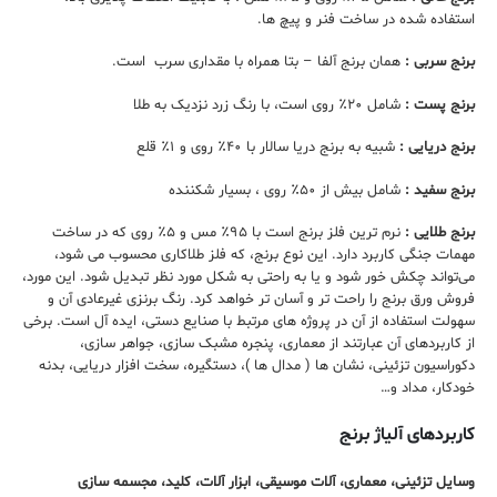
استفاده شده در ساخت فنر و پیچ ها.
برنج سربی
:
همان برنج آلفا – بتا همراه با مقداری سرب است.
برنج پست
:
شامل ۲۰٪ روی است، با رنگ زرد نزدیک به طلا
برنج دریایی
:
شبیه به برنج دریا سالار با ۴۰٪ روی و ۱٪ قلع
برنج سفید
:
شامل بیش از ۵۰٪ روی ، بسیار شکننده
برنج طلایی
:
نرم ترین فلز برنج است با ۹۵٪ مس و ۵٪ روی که در ساخت
مهمات جنگی کاربرد دارد. این نوع برنج، که فلز طلاکاری محسوب می شود،
می‌تواند چکش خور شود و یا به راحتی به شکل مورد نظر تبدیل شود. این مورد،
فروش ورق برنج را راحت تر و آسان تر خواهد کرد. رنگ برنزی غیرعادی آن و
سهولت استفاده از آن در پروژه های مرتبط با صنایع دستی، ایده آل است. برخی
از کاربردهای آن عبارتند از معماری، پنجره مشبک سازی، جواهر سازی،
دکوراسیون تزئینی، نشان ها ( مدال ها )، دستگیره، سخت افزار دریایی، بدنه
خودکار، مداد و…
کاربردهای آلیاژ برنج
وسایل تزئینی،
معماری،
آلات موسیقی،
ابزار آلات،
کلید،
مجسمه سازی