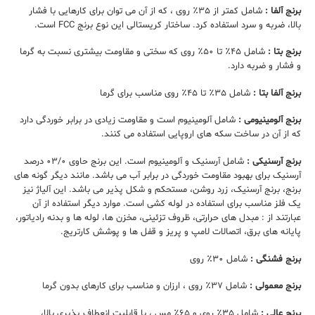
برنج آلفا
:
شامل کمتر از ۳۵٪ روی ، که از آن می توان برای کارهایی با فشار
بالا، ضربه و سرد استفاده کرد. ساختار کریستالی این نوع برنج FCC است.
برنج بتا
:
شامل ۴۵٪ تا ۵۰٪ روی که سختی و مقاومت بیشتری نسبت به گرما
و فشار و ضربه دارد.
برنج آلفا بتا
:
شامل ۳۵٪ تا ۴۵٪ روی مناسب برای گرما
برنج آلومینیومی
:
شامل آلومینیوم است و مقاومت زیادی در برابر خوردگی دارد
که از آن در ساخت سکه های اروپایی استفاده می کنند.
برنج آرسنیکی
:
شامل آرسنیک و آلومینیوم است. این برنج حاوی ۰۳/۰ درصد
آرسنیک برای بهبود مقاومت خوردگی در برابر آب می باشد. مانند دیگر گونه های
برنج، برنج آرسنیک، زرد روشن، مستحکم و شکل پذیر می باشد. این آلیاژ نیز
یک فلز مناسب برای استفاده در لوله کشی است. موارد دیگر استفاده از آن
عبارتند از : مبدل های حرارتی، ظروف تزئینی، مخزن ها، لوله ها و بدنه رادیاتور،
پایانه های برق، اتصالات لامپ و پریز و قفل ها و پوشش کارتریج.
برنج فشنگی
:
شامل ۳۰٪ روی
برنج معمولی
:
شامل ۳۷٪ روی ، ارزان و مناسب برای کارهای بدون گرما
برنج عالی
:
شامل ۳۵٪ روی و ۶۵٪ مس ، با قابلیت انعطاف پذیری بالا،