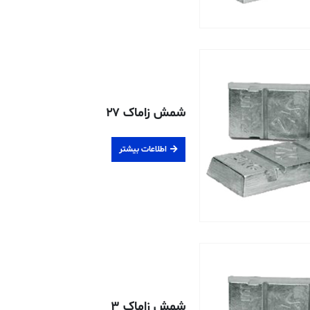
شمش زاماک ۲۷
اطلاعات بیشتر
شمش زاماک ۳