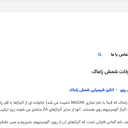
ماس با ما
ات شمش زاماک
 روی
–
آنالیز شیمیایی شمش زاماک
شمش زاماک (یا زاماک که قبلاً با نام تجاری MAZAK نامیده می شد) 
 هستند. آنها از سایر آلیاژهای ZA متمایز می شوند زیرا ترکیب آلومینیوم در آنها ثابت و بهمیزان 4 درصد آنها است.