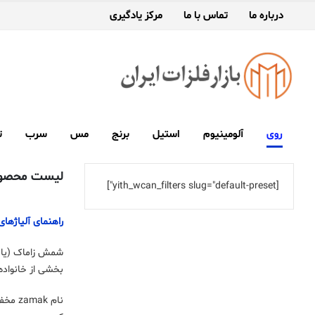
درباره ما
تماس با ما
مرکز یادگیری
روی
آلومینیوم
استیل
برنج
مس
سرب
ت
لیست محصول
[yith_wcan_filters slug="default-preset"]
راهنمای آلیاژهای
بخشی از خانواده آلیاژ آلومینیوم روی