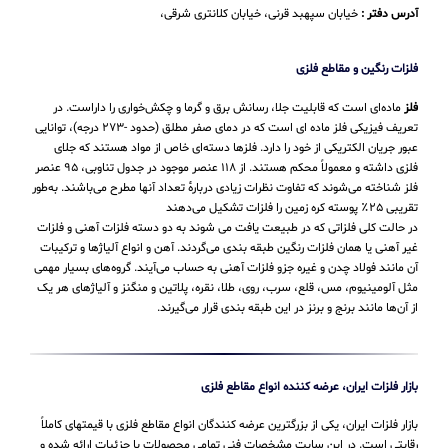
آدرس دفتر :
خیابان سپهبد قرنی، خیابان کلانتری شرقی،
فلزات رنگین و مقاطع فلزی
فلز
ماده‌ای است که قابلیت جلا، رسانش برق و گرما و چکش‌خواری را داراست. در
تعریف فیزیکی فلز ماده ای است که در دمای صفر مطلق (حدود -۲۷۳ درجه)، توانایی
عبور جریان الکتریکی از خود را دارد. فلزها دسته‌ای خاص از مواد هستند که جلای
فلزی داشته و معمولاً محکم هستند. از ۱۱۸ عنصر موجود در جدول تناوبی، ۹۵ عنصر
فلز شناخته می‌شوند که تفاوت نظرات زیادی دربارهٔ تعداد آنها مطرح می‌باشند. به‌طور
تقریبی ۲۵٪ پوسته کره زمین را فلزات تشکیل می‌دهند
در حالت کلی فلزاتی که در طبیعت یافت می شوند به دو دسته فلزات آهنی و فلزات
غیر آهنی یا همان فلزات رنگین طبقه بندی می‌گردند. آهن و انواع آلیاژها و ترکیبات
آن مانند فولاد چدن و غیره جزو فلزات آهنی به حساب می‌‌آیند. گروه‌های بسیار مهمی
مثل آلومینیوم، مس، قلع، سرب، روی، طلا، نقره، پلاتین و منگنز و آلیاژهای هر یک
از آن‌ها مانند برنج و برنز در این طبقه‌ بندی قرار می‌‌گیرند.
بازار فلزات ایران، عرضه کننده انواع مقاطع فلزی
بازار فلزات ایران، یکی از بزرگترین عرضه کنندگان انواع مقاطع فلزی با قیمتهای کاملاً
رقابتی است. در این سایت مشخصات فنی تمامی محصولات با جزئیات ارائه شده و