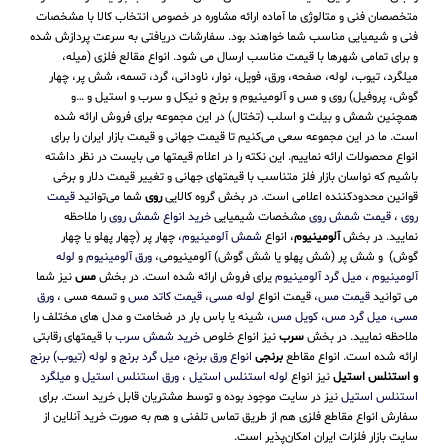
متخصصان فنی و متالوژی ما آماده ارائه مشاوره در خصوص انتخاب کالا با مشخصات
فنی و شیمیایی مناسب شما خواهند بود. سفارشات دریافتی به سرعت پردازش شده
و برای تمامی شهرها با قیمت مناسب ارسال می شود. انواع مقالع فلزی (میله،
میلگرد، تیوب، لوله، صفحه، ورق، فویل، نوار، ناودانی، گرد، تسمه، شش پر، چهار
گوش، پروفیل) روی و مس و آلومینیوم و برنج و نیکل و سرب و استیل و …و
همچنین شمش و بیلت و اسلب (تختال) در این مجموعه برای فروش ارائه شده
است. ما در این مجموعه سعی می‌کنیم تا قیمت جهانی و قیمت بازار ایران را برای
انواع محصولات ارائه نماییم. این نکته را در اعلام قیمتها می بایست در نظر داشته
باشیم که نواسان بازار فلز متناسب با قیمتهای جهانی و تغییر قیمت دلار و برخی
قوانین محدودکننده اعلامی است. در بخش گروه کالایی
روی
شما می‌توانید
قیمت
روی
،
قیمت شمش روی
مشخصات شیمیایی
خرید انواع شمش روی
را ملاحظه
نمایید. در بخش
آلومینیوم
، انواع
شمش آلومینیوم
، چهار پر (چهار پهلو یا چهار
گوش) و شش پر (شش پهلو یا شش گوش) آلومینیومی،
ورق آلومینیوم
و
لوله
آلومینیوم
،
میل گرد آلومینیوم
یرای فروش ارائه شده است. در بخش
مس
نیز شما
می توانید
قیمت مس
، قیمت انواع
لوله مسی
،
قیمت کاتد مس
و تسمه مسی ،
ورق
مسی
،
میل گرد مس
،
کویل مس
، شینه یا باس بار در ضخامت و مدل های مختلف را
ملاحظه نمایید. در بخش
سرب
نیز انواع خلوص
خرید شمش سرب
با قیمتهای رقابتی
ارائه شده است. انواع مقاطع
برنجی
انواع ورق برنج
،
میل گرد برنج
و
لوله (تیوب) برنج
و استنلس استیل
نیز انواع
لوله استنلس استیل
،
ورق استنلس استیل
و
میلگرد
استنلس استیل
نیز در سایت موجود بوده و توسط مشتریان قابل خرید است. برای
سفارش انواع مقاطع فلزی هم از طریق تماس تلفنی و هم به صورت خرید آنلاین از
سایت بازار فلزات ایران امکان‌پذیر است.