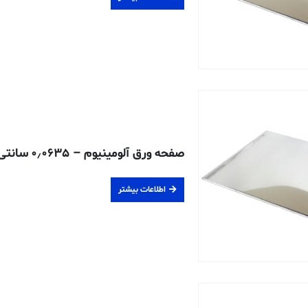
صفحه ورق آلومینیوم – ۰٫۰۶۳۵ سانتی متری – ۵۰۵۲-H32
اطلاعات بیشتر