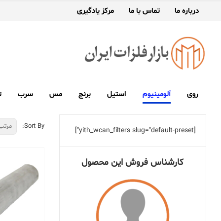
درباره ما
تماس با ما
مرکز یادگیری
روی
آلومینیوم
استیل
برنج
مس
سرب
ت
Sort By:
[yith_wcan_filters slug="default-preset"]
کارشناس فروش این محصول