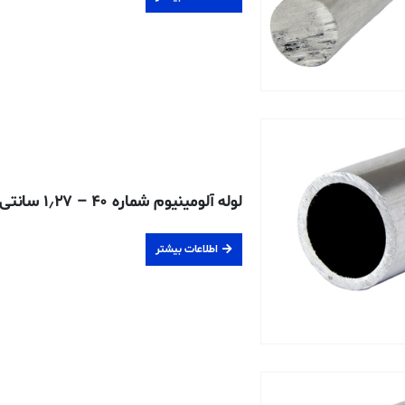
لوله آلومینیوم شماره ۴۰ – ۱٫۲۷ سانتی متری – ۶۰۶۳-T52 اکسترود شده
اطلاعات بیشتر