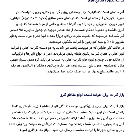
فلزات رنگین و مقاطع فلزی
فلز
ماده‌ای است که قابلیت جلا، رسانش برق و گرما و چکش‌خواری را داراست. در
تعریف فیزیکی فلز ماده ای است که در دمای صفر مطلق (حدود -۲۷۳ درجه)، توانایی
عبور جریان الکتریکی از خود را دارد. فلزها دسته‌ای خاص از مواد هستند که جلای
فلزی داشته و معمولاً محکم هستند. از ۱۱۸ عنصر موجود در جدول تناوبی، ۹۵ عنصر
فلز شناخته می‌شوند که تفاوت نظرات زیادی دربارهٔ تعداد آنها مطرح می‌باشند. به‌طور
تقریبی ۲۵٪ پوسته کره زمین را فلزات تشکیل می‌دهند
در حالت کلی فلزاتی که در طبیعت یافت می شوند به دو دسته فلزات آهنی و فلزات
غیر آهنی یا همان فلزات رنگین طبقه بندی می‌گردند. آهن و انواع آلیاژها و ترکیبات
آن مانند فولاد چدن و غیره جزو فلزات آهنی به حساب می‌‌آیند. گروه‌های بسیار مهمی
مثل آلومینیوم، مس، قلع، سرب، روی، طلا، نقره، پلاتین و منگنز و آلیاژهای هر یک
از آن‌ها مانند برنج و برنز در این طبقه‌ بندی قرار می‌‌گیرند.
بازار فلزات ایران، عرضه کننده انواع مقاطع فلزی
بازار فلزات ایران، یکی از بزرگترین عرضه کنندگان انواع مقاطع فلزی با قیمتهای کاملاً
رقابتی است. در این سایت مشخصات فنی تمامی محصولات با جزئیات ارائه شده و
متخصصان فنی و متالوژی ما آماده ارائه مشاوره در خصوص انتخاب کالا با مشخصات
فنی و شیمیایی مناسب شما خواهند بود. سفارشات دریافتی به سرعت پردازش شده
و برای تمامی شهرها با قیمت مناسب ارسال می شود. انواع مقالع فلزی (میله،