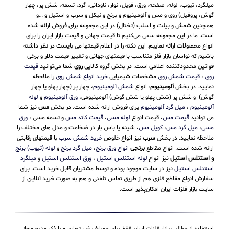
میلگرد، تیوب، لوله، صفحه، ورق، فویل، نوار، ناودانی، گرد، تسمه، شش پر، چهار
گوش، پروفیل) روی و مس و آلومینیوم و برنج و نیکل و سرب و استیل و …و
همچنین شمش و بیلت و اسلب (تختال) در این مجموعه برای فروش ارائه شده
است. ما در این مجموعه سعی می‌کنیم تا قیمت جهانی و قیمت بازار ایران را برای
انواع محصولات ارائه نماییم. این نکته را در اعلام قیمتها می بایست در نظر داشته
باشیم که نواسان بازار فلز متناسب با قیمتهای جهانی و تغییر قیمت دلار و برخی
قوانین محدودکننده اعلامی است. در بخش گروه کالایی
روی
شما می‌توانید
قیمت
روی
،
قیمت شمش روی
مشخصات شیمیایی
خرید انواع شمش روی
را ملاحظه
نمایید. در بخش
آلومینیوم
، انواع
شمش آلومینیوم
، چهار پر (چهار پهلو یا چهار
گوش) و شش پر (شش پهلو یا شش گوش) آلومینیومی،
ورق آلومینیوم
و
لوله
آلومینیوم
،
میل گرد آلومینیوم
یرای فروش ارائه شده است. در بخش
مس
نیز شما
می توانید
قیمت مس
، قیمت انواع
لوله مسی
،
قیمت کاتد مس
و تسمه مسی ،
ورق
مسی
،
میل گرد مس
،
کویل مس
، شینه یا باس بار در ضخامت و مدل های مختلف را
ملاحظه نمایید. در بخش
سرب
نیز انواع خلوص
خرید شمش سرب
با قیمتهای رقابتی
ارائه شده است. انواع مقاطع
برنجی
انواع ورق برنج
،
میل گرد برنج
و
لوله (تیوب) برنج
و استنلس استیل
نیز انواع
لوله استنلس استیل
،
ورق استنلس استیل
و
میلگرد
استنلس استیل
نیز در سایت موجود بوده و توسط مشتریان قابل خرید است. برای
سفارش انواع مقاطع فلزی هم از طریق تماس تلفنی و هم به صورت خرید آنلاین از
سایت بازار فلزات ایران امکان‌پذیر است.