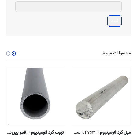
محصولات مرتبط
میل گرد آلومینیوم – ۰٫۴۷۶۳ سانتی متری – T3-2011 پوشش خنک کننده
تیوب گرد آلومینیوم – قطر بیرونی ۰٫۶۳۵ ، دیواره ۰٫۱۶۵۱ ، قطر داخلی ۰٫۳۰۴۸ سانتی متر – ۶۰۶۱-T6 ترسیم شده