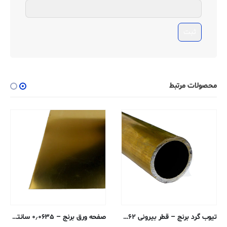
محصولات مرتبط
تیوب گرد برنج – قطر بیرونی ۰٫۴۷۶۲ ، دیواره ۰٫۰۷۶۲ ، قطر داخلی ۰٫۳۲۳۸ سانتی متر – H58 بدون درز
صفحه ورق برنج – ۰٫۰۶۳۵ سانتی متر – ۲۸۰-H02