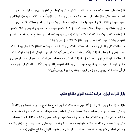
فلز
ماده‌ای است که قابلیت جلا، رسانش برق و گرما و چکش‌خواری را داراست. در
تعریف فیزیکی فلز ماده ای است که در دمای صفر مطلق (حدود -۲۷۳ درجه)، توانایی
عبور جریان الکتریکی از خود را دارد. فلزها دسته‌ای خاص از مواد هستند که جلای
فلزی داشته و معمولاً محکم هستند. از ۱۱۸ عنصر موجود در جدول تناوبی، ۹۵ عنصر
فلز شناخته می‌شوند که تفاوت نظرات زیادی دربارهٔ تعداد آنها مطرح می‌باشند. به‌طور
تقریبی ۲۵٪ پوسته کره زمین را فلزات تشکیل می‌دهند
در حالت کلی فلزاتی که در طبیعت یافت می شوند به دو دسته فلزات آهنی و فلزات
غیر آهنی یا همان فلزات رنگین طبقه بندی می‌گردند. آهن و انواع آلیاژها و ترکیبات
آن مانند فولاد چدن و غیره جزو فلزات آهنی به حساب می‌‌آیند. گروه‌های بسیار مهمی
مثل آلومینیوم، مس، قلع، سرب، روی، طلا، نقره، پلاتین و منگنز و آلیاژهای هر یک
از آن‌ها مانند برنج و برنز در این طبقه‌ بندی قرار می‌‌گیرند.
بازار فلزات ایران، عرضه کننده انواع مقاطع فلزی
بازار فلزات ایران، یکی از بزرگترین عرضه کنندگان انواع مقاطع فلزی با قیمتهای کاملاً
رقابتی است. در این سایت مشخصات فنی تمامی محصولات با جزئیات ارائه شده و
متخصصان فنی و متالوژی ما آماده ارائه مشاوره در خصوص انتخاب کالا با مشخصات
فنی و شیمیایی مناسب شما خواهند بود. سفارشات دریافتی به سرعت پردازش شده
و برای تمامی شهرها با قیمت مناسب ارسال می شود. انواع مقالع فلزی (میله،