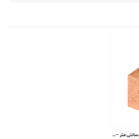
میل مکعب (چهارپر) مس – ۰٫۹۵۲۵ سانتی متر – ۱۱۰-H02