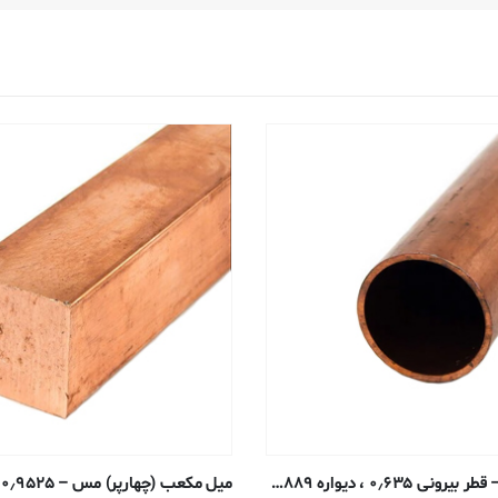
تیوب گرد مس – قطر بیرونی ۰٫۶۳۵ ، دیواره ۰٫۰۸۸۹ ، قطر داخلی ۰٫۴۵۷۲ سانتی متر – ۱۲۲