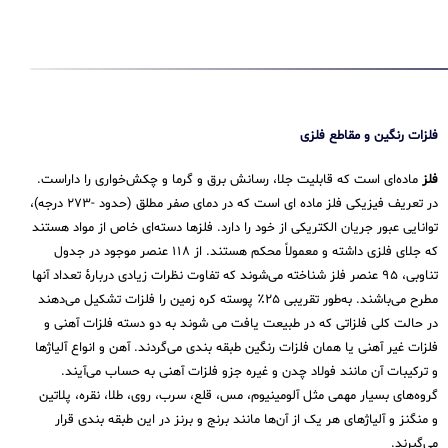
فلزات رنگین و مقاطع فلزی
فلز
ماده‌ای است که قابلیت جلا، رسانش برق و گرما و چکش‌خواری را داراست.
در تعریف فیزیکی فلز ماده ای است که در دمای صفر مطلق (حدود -۲۷۳ درجه)،
توانایی عبور جریان الکتریکی از خود را دارد. فلزها دسته‌ای خاص از مواد هستند
که جلای فلزی داشته و معمولاً محکم هستند. از ۱۱۸ عنصر موجود در جدول
تناوبی، ۹۵ عنصر فلز شناخته می‌شوند که تفاوت نظرات زیادی دربارهٔ تعداد آنها
مطرح می‌باشند. به‌طور تقریبی ۲۵٪ پوسته کره زمین را فلزات تشکیل می‌دهند
در حالت کلی فلزاتی که در طبیعت یافت می شوند به دو دسته فلزات آهنی و
فلزات غیر آهنی یا همان فلزات رنگین طبقه بندی می‌گردند. آهن و انواع آلیاژها
و ترکیبات آن مانند فولاد چدن و غیره جزو فلزات آهنی به حساب می‌‌آیند.
گروه‌های بسیار مهمی مثل آلومینیوم، مس، قلع، سرب، روی، طلا، نقره، پلاتین
و منگنز و آلیاژهای هر یک از آن‌ها مانند برنج و برنز در این طبقه‌ بندی قرار
می‌‌گیرند.