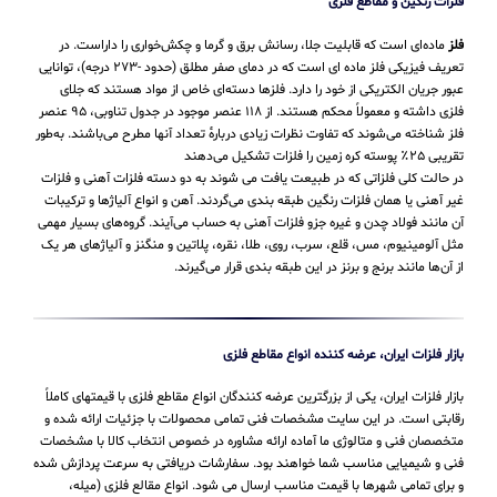
فلزات رنگین و مقاطع فلزی
فلز
ماده‌ای است که قابلیت جلا، رسانش برق و گرما و چکش‌خواری را داراست. در
تعریف فیزیکی فلز ماده ای است که در دمای صفر مطلق (حدود -۲۷۳ درجه)، توانایی
عبور جریان الکتریکی از خود را دارد. فلزها دسته‌ای خاص از مواد هستند که جلای
فلزی داشته و معمولاً محکم هستند. از ۱۱۸ عنصر موجود در جدول تناوبی، ۹۵ عنصر
فلز شناخته می‌شوند که تفاوت نظرات زیادی دربارهٔ تعداد آنها مطرح می‌باشند. به‌طور
تقریبی ۲۵٪ پوسته کره زمین را فلزات تشکیل می‌دهند
در حالت کلی فلزاتی که در طبیعت یافت می شوند به دو دسته فلزات آهنی و فلزات
غیر آهنی یا همان فلزات رنگین طبقه بندی می‌گردند. آهن و انواع آلیاژها و ترکیبات
آن مانند فولاد چدن و غیره جزو فلزات آهنی به حساب می‌‌آیند. گروه‌های بسیار مهمی
مثل آلومینیوم، مس، قلع، سرب، روی، طلا، نقره، پلاتین و منگنز و آلیاژهای هر یک
از آن‌ها مانند برنج و برنز در این طبقه‌ بندی قرار می‌‌گیرند.
بازار فلزات ایران، عرضه کننده انواع مقاطع فلزی
بازار فلزات ایران، یکی از بزرگترین عرضه کنندگان انواع مقاطع فلزی با قیمتهای کاملاً
رقابتی است. در این سایت مشخصات فنی تمامی محصولات با جزئیات ارائه شده و
متخصصان فنی و متالوژی ما آماده ارائه مشاوره در خصوص انتخاب کالا با مشخصات
فنی و شیمیایی مناسب شما خواهند بود. سفارشات دریافتی به سرعت پردازش شده
و برای تمامی شهرها با قیمت مناسب ارسال می شود. انواع مقالع فلزی (میله،