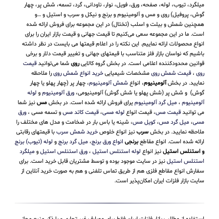
میلگرد، تیوب، لوله، صفحه، ورق، فویل، نوار، ناودانی، گرد، تسمه، شش پر، چهار
گوش، پروفیل) روی و مس و آلومینیوم و برنج و نیکل و سرب و استیل و …و
همچنین شمش و بیلت و اسلب (تختال) در این مجموعه برای فروش ارائه شده
است. ما در این مجموعه سعی می‌کنیم تا قیمت جهانی و قیمت بازار ایران را برای
انواع محصولات ارائه نماییم. این نکته را در اعلام قیمتها می بایست در نظر داشته
باشیم که نواسان بازار فلز متناسب با قیمتهای جهانی و تغییر قیمت دلار و برخی
قوانین محدودکننده اعلامی است. در بخش گروه کالایی
روی
شما می‌توانید
قیمت
روی
،
قیمت شمش روی
مشخصات شیمیایی
خرید انواع شمش روی
را ملاحظه
نمایید. در بخش
آلومینیوم
، انواع
شمش آلومینیوم
، چهار پر (چهار پهلو یا چهار
گوش) و شش پر (شش پهلو یا شش گوش) آلومینیومی،
ورق آلومینیوم
و
لوله
آلومینیوم
،
میل گرد آلومینیوم
یرای فروش ارائه شده است. در بخش
مس
نیز شما
می توانید
قیمت مس
، قیمت انواع
لوله مسی
،
قیمت کاتد مس
و تسمه مسی ،
ورق
مسی
،
میل گرد مس
،
کویل مس
، شینه یا باس بار در ضخامت و مدل های مختلف را
ملاحظه نمایید. در بخش
سرب
نیز انواع خلوص
خرید شمش سرب
با قیمتهای رقابتی
ارائه شده است. انواع مقاطع
برنجی
انواع ورق برنج
،
میل گرد برنج
و
لوله (تیوب) برنج
و استنلس استیل
نیز انواع
لوله استنلس استیل
،
ورق استنلس استیل
و
میلگرد
استنلس استیل
نیز در سایت موجود بوده و توسط مشتریان قابل خرید است. برای
سفارش انواع مقاطع فلزی هم از طریق تماس تلفنی و هم به صورت خرید آنلاین از
سایت بازار فلزات ایران امکان‌پذیر است.