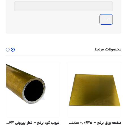
محصولات مرتبط
صفحه ورق برنج – ۰٫۰۶۳۵ سانتی متر – ۲۶۰-H02
تیوب گرد برنج – قطر بیرونی ۰٫۴۷۶۳ ، دیواره ۰٫۱۲۴۵ ، قطر داخلی ۰٫۲۲۷۳ سانتی متر – H58 بدون درز