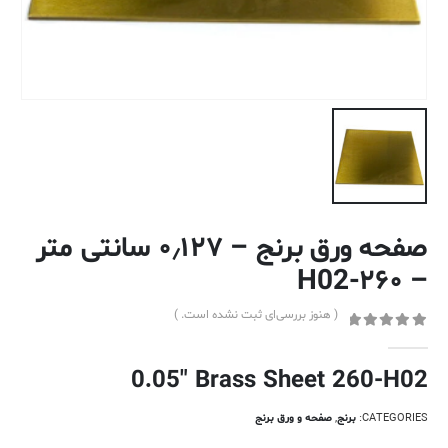
صفحه ورق برنج – ۰٫۱۲۷ سانتی متر
– ۲۶۰-H02
( هنوز بررسی‌ای ثبت نشده است. )
out of 5
0
0.05″ Brass Sheet 260-H02
CATEGORIES:
برنج
,
صفحه و ورق برنج