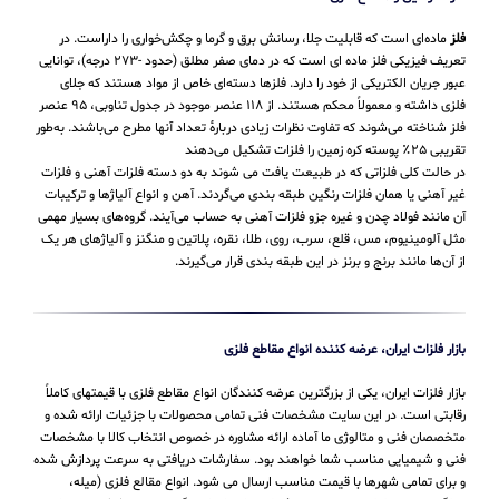
فلز
ماده‌ای است که قابلیت جلا، رسانش برق و گرما و چکش‌خواری را داراست. در
تعریف فیزیکی فلز ماده ای است که در دمای صفر مطلق (حدود -۲۷۳ درجه)، توانایی
عبور جریان الکتریکی از خود را دارد. فلزها دسته‌ای خاص از مواد هستند که جلای
فلزی داشته و معمولاً محکم هستند. از ۱۱۸ عنصر موجود در جدول تناوبی، ۹۵ عنصر
فلز شناخته می‌شوند که تفاوت نظرات زیادی دربارهٔ تعداد آنها مطرح می‌باشند. به‌طور
تقریبی ۲۵٪ پوسته کره زمین را فلزات تشکیل می‌دهند
در حالت کلی فلزاتی که در طبیعت یافت می شوند به دو دسته فلزات آهنی و فلزات
غیر آهنی یا همان فلزات رنگین طبقه بندی می‌گردند. آهن و انواع آلیاژها و ترکیبات
آن مانند فولاد چدن و غیره جزو فلزات آهنی به حساب می‌‌آیند. گروه‌های بسیار مهمی
مثل آلومینیوم، مس، قلع، سرب، روی، طلا، نقره، پلاتین و منگنز و آلیاژهای هر یک
از آن‌ها مانند برنج و برنز در این طبقه‌ بندی قرار می‌‌گیرند.
بازار فلزات ایران، عرضه کننده انواع مقاطع فلزی
بازار فلزات ایران، یکی از بزرگترین عرضه کنندگان انواع مقاطع فلزی با قیمتهای کاملاً
رقابتی است. در این سایت مشخصات فنی تمامی محصولات با جزئیات ارائه شده و
متخصصان فنی و متالوژی ما آماده ارائه مشاوره در خصوص انتخاب کالا با مشخصات
فنی و شیمیایی مناسب شما خواهند بود. سفارشات دریافتی به سرعت پردازش شده
و برای تمامی شهرها با قیمت مناسب ارسال می شود. انواع مقالع فلزی (میله،