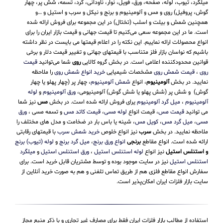
میلگرد، تیوب، لوله، صفحه، ورق، فویل، نوار، ناودانی، گرد، تسمه، شش پر، چهار
گوش، پروفیل) روی و مس و آلومینیوم و برنج و نیکل و سرب و استیل و …و
همچنین شمش و بیلت و اسلب (تختال) در این مجموعه برای فروش ارائه شده
است. ما در این مجموعه سعی می‌کنیم تا قیمت جهانی و قیمت بازار ایران را برای
انواع محصولات ارائه نماییم. این نکته را در اعلام قیمتها می بایست در نظر داشته
باشیم که نواسان بازار فلز متناسب با قیمتهای جهانی و تغییر قیمت دلار و برخی
قوانین محدودکننده اعلامی است. در بخش گروه کالایی
روی
شما می‌توانید
قیمت
روی
،
قیمت شمش روی
مشخصات شیمیایی
خرید انواع شمش روی
را ملاحظه
نمایید. در بخش
آلومینیوم
، انواع
شمش آلومینیوم
، چهار پر (چهار پهلو یا چهار
گوش) و شش پر (شش پهلو یا شش گوش) آلومینیومی،
ورق آلومینیوم
و
لوله
آلومینیوم
،
میل گرد آلومینیوم
یرای فروش ارائه شده است. در بخش
مس
نیز شما
می توانید
قیمت مس
، قیمت انواع
لوله مسی
،
قیمت کاتد مس
و تسمه مسی ،
ورق
مسی
،
میل گرد مس
،
کویل مس
، شینه یا باس بار در ضخامت و مدل های مختلف را
ملاحظه نمایید. در بخش
سرب
نیز انواع خلوص
خرید شمش سرب
با قیمتهای رقابتی
ارائه شده است. انواع مقاطع
برنجی
انواع ورق برنج
،
میل گرد برنج
و
لوله (تیوب) برنج
و استنلس استیل
نیز انواع
لوله استنلس استیل
،
ورق استنلس استیل
و
میلگرد
استنلس استیل
نیز در سایت موجود بوده و توسط مشتریان قابل خرید است. برای
سفارش انواع مقاطع فلزی هم از طریق تماس تلفنی و هم به صورت خرید آنلاین از
سایت بازار فلزات ایران امکان‌پذیر است.
استفاده از مطالب بازار فلزات ایران فقط برای مصارف غیر تجاری و با ذکر منبع مجاز