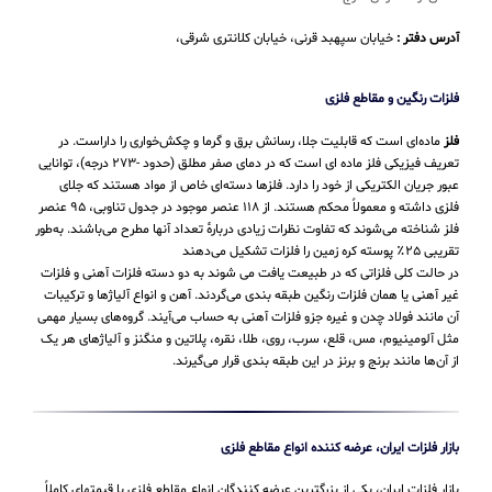
آدرس دفتر :
خیابان سپهبد قرنی، خیابان کلانتری شرقی،
فلزات رنگین و مقاطع فلزی
فلز
ماده‌ای است که قابلیت جلا، رسانش برق و گرما و چکش‌خواری را داراست. در
تعریف فیزیکی فلز ماده ای است که در دمای صفر مطلق (حدود -۲۷۳ درجه)، توانایی
عبور جریان الکتریکی از خود را دارد. فلزها دسته‌ای خاص از مواد هستند که جلای
فلزی داشته و معمولاً محکم هستند. از ۱۱۸ عنصر موجود در جدول تناوبی، ۹۵ عنصر
فلز شناخته می‌شوند که تفاوت نظرات زیادی دربارهٔ تعداد آنها مطرح می‌باشند. به‌طور
تقریبی ۲۵٪ پوسته کره زمین را فلزات تشکیل می‌دهند
در حالت کلی فلزاتی که در طبیعت یافت می شوند به دو دسته فلزات آهنی و فلزات
غیر آهنی یا همان فلزات رنگین طبقه بندی می‌گردند. آهن و انواع آلیاژها و ترکیبات
آن مانند فولاد چدن و غیره جزو فلزات آهنی به حساب می‌‌آیند. گروه‌های بسیار مهمی
مثل آلومینیوم، مس، قلع، سرب، روی، طلا، نقره، پلاتین و منگنز و آلیاژهای هر یک
از آن‌ها مانند برنج و برنز در این طبقه‌ بندی قرار می‌‌گیرند.
بازار فلزات ایران، عرضه کننده انواع مقاطع فلزی
بازار فلزات ایران، یکی از بزرگترین عرضه کنندگان انواع مقاطع فلزی با قیمتهای کاملاً