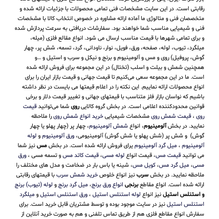
رقابتی است. در این سایت مشخصات فنی تمامی محصولات با جزئیات ارائه شده و
متخصصان فنی و متالوژی ما آماده ارائه مشاوره در خصوص انتخاب کالا با مشخصات
فنی و شیمیایی مناسب شما خواهند بود. سفارشات دریافتی به سرعت پردازش شده
و برای تمامی شهرها با قیمت مناسب ارسال می شود. انواع مقالع فلزی (میله،
میلگرد، تیوب، لوله، صفحه، ورق، فویل، نوار، ناودانی، گرد، تسمه، شش پر، چهار
گوش، پروفیل) روی و مس و آلومینیوم و برنج و نیکل و سرب و استیل و …و
همچنین شمش و بیلت و اسلب (تختال) در این مجموعه برای فروش ارائه شده
است. ما در این مجموعه سعی می‌کنیم تا قیمت جهانی و قیمت بازار ایران را برای
انواع محصولات ارائه نماییم. این نکته را در اعلام قیمتها می بایست در نظر داشته
باشیم که نواسان بازار فلز متناسب با قیمتهای جهانی و تغییر قیمت دلار و برخی
قوانین محدودکننده اعلامی است. در بخش گروه کالایی
روی
شما می‌توانید
قیمت
روی
،
قیمت شمش روی
مشخصات شیمیایی
خرید انواع شمش روی
را ملاحظه
نمایید. در بخش
آلومینیوم
، انواع
شمش آلومینیوم
، چهار پر (چهار پهلو یا چهار
گوش) و شش پر (شش پهلو یا شش گوش) آلومینیومی،
ورق آلومینیوم
و
لوله
آلومینیوم
،
میل گرد آلومینیوم
یرای فروش ارائه شده است. در بخش
مس
نیز شما
می توانید
قیمت مس
، قیمت انواع
لوله مسی
،
قیمت کاتد مس
و تسمه مسی ،
ورق
مسی
،
میل گرد مس
،
کویل مس
، شینه یا باس بار در ضخامت و مدل های مختلف را
ملاحظه نمایید. در بخش
سرب
نیز انواع خلوص
خرید شمش سرب
با قیمتهای رقابتی
ارائه شده است. انواع مقاطع
برنجی
انواع ورق برنج
،
میل گرد برنج
و
لوله (تیوب) برنج
و استنلس استیل
نیز انواع
لوله استنلس استیل
،
ورق استنلس استیل
و
میلگرد
استنلس استیل
نیز در سایت موجود بوده و توسط مشتریان قابل خرید است. برای
سفارش انواع مقاطع فلزی هم از طریق تماس تلفنی و هم به صورت خرید آنلاین از