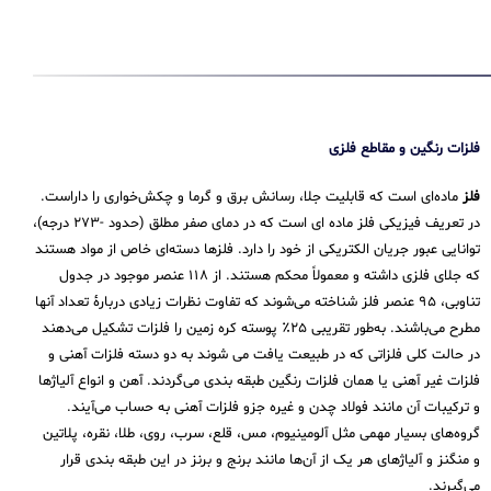
فلزات رنگین و مقاطع فلزی
فلز
ماده‌ای است که قابلیت جلا، رسانش برق و گرما و چکش‌خواری را داراست.
در تعریف فیزیکی فلز ماده ای است که در دمای صفر مطلق (حدود -۲۷۳ درجه)،
توانایی عبور جریان الکتریکی از خود را دارد. فلزها دسته‌ای خاص از مواد هستند
که جلای فلزی داشته و معمولاً محکم هستند. از ۱۱۸ عنصر موجود در جدول
تناوبی، ۹۵ عنصر فلز شناخته می‌شوند که تفاوت نظرات زیادی دربارهٔ تعداد آنها
مطرح می‌باشند. به‌طور تقریبی ۲۵٪ پوسته کره زمین را فلزات تشکیل می‌دهند
در حالت کلی فلزاتی که در طبیعت یافت می شوند به دو دسته فلزات آهنی و
فلزات غیر آهنی یا همان فلزات رنگین طبقه بندی می‌گردند. آهن و انواع آلیاژها
و ترکیبات آن مانند فولاد چدن و غیره جزو فلزات آهنی به حساب می‌‌آیند.
گروه‌های بسیار مهمی مثل آلومینیوم، مس، قلع، سرب، روی، طلا، نقره، پلاتین
و منگنز و آلیاژهای هر یک از آن‌ها مانند برنج و برنز در این طبقه‌ بندی قرار
می‌‌گیرند.