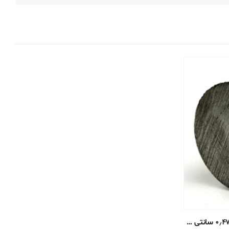
میل گرد استیل ضد زنگ ۳۰۳ – ۰٫۴۷۶۳ سانتی متر – پوشش خنک کننده آنیل