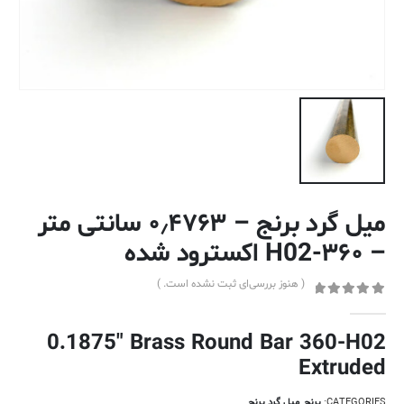
میل گرد برنج – ۰٫۴۷۶۳ سانتی متر
– ۳۶۰-H02 اکسترود شده
( هنوز بررسی‌ای ثبت نشده است. )
out of 5
0
0.1875″ Brass Round Bar 360-H02
Extruded
CATEGORIES:
برنج
,
میل گرد برنج