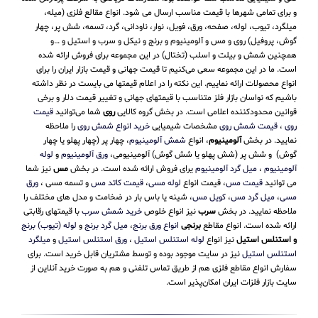
و برای تمامی شهرها با قیمت مناسب ارسال می شود. انواع مقالع فلزی (میله،
میلگرد، تیوب، لوله، صفحه، ورق، فویل، نوار، ناودانی، گرد، تسمه، شش پر، چهار
گوش، پروفیل) روی و مس و آلومینیوم و برنج و نیکل و سرب و استیل و …و
همچنین شمش و بیلت و اسلب (تختال) در این مجموعه برای فروش ارائه شده
است. ما در این مجموعه سعی می‌کنیم تا قیمت جهانی و قیمت بازار ایران را برای
انواع محصولات ارائه نماییم. این نکته را در اعلام قیمتها می بایست در نظر داشته
باشیم که نواسان بازار فلز متناسب با قیمتهای جهانی و تغییر قیمت دلار و برخی
قوانین محدودکننده اعلامی است. در بخش گروه کالایی
روی
شما می‌توانید
قیمت
روی
،
قیمت شمش روی
مشخصات شیمیایی
خرید انواع شمش روی
را ملاحظه
نمایید. در بخش
آلومینیوم
، انواع
شمش آلومینیوم
، چهار پر (چهار پهلو یا چهار
گوش) و شش پر (شش پهلو یا شش گوش) آلومینیومی،
ورق آلومینیوم
و
لوله
آلومینیوم
،
میل گرد آلومینیوم
یرای فروش ارائه شده است. در بخش
مس
نیز شما
می توانید
قیمت مس
، قیمت انواع
لوله مسی
،
قیمت کاتد مس
و تسمه مسی ،
ورق
مسی
،
میل گرد مس
،
کویل مس
، شینه یا باس بار در ضخامت و مدل های مختلف را
ملاحظه نمایید. در بخش
سرب
نیز انواع خلوص
خرید شمش سرب
با قیمتهای رقابتی
ارائه شده است. انواع مقاطع
برنجی
انواع ورق برنج
،
میل گرد برنج
و
لوله (تیوب) برنج
و استنلس استیل
نیز انواع
لوله استنلس استیل
،
ورق استنلس استیل
و
میلگرد
استنلس استیل
نیز در سایت موجود بوده و توسط مشتریان قابل خرید است. برای
سفارش انواع مقاطع فلزی هم از طریق تماس تلفنی و هم به صورت خرید آنلاین از
سایت بازار فلزات ایران امکان‌پذیر است.