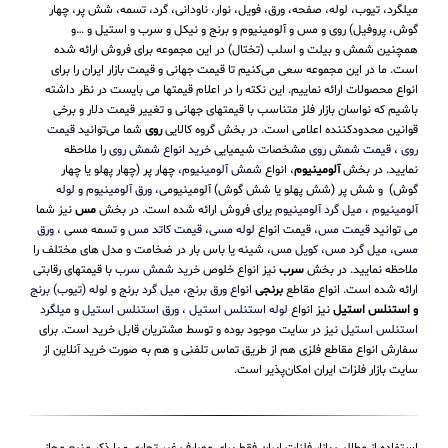
میلگرد، تیوب، لوله، صفحه، ورق، فویل، نوار، ناودانی، گرد، تسمه، شش پر، چهار
گوش، پروفیل) روی و مس و آلومینیوم و برنج و نیکل و سرب و استیل و …و
همچنین شمش و بیلت و اسلب (تختال) در این مجموعه برای فروش ارائه شده
است. ما در این مجموعه سعی می‌کنیم تا قیمت جهانی و قیمت بازار ایران را برای
انواع محصولات ارائه نماییم. این نکته را در اعلام قیمتها می بایست در نظر داشته
باشیم که نواسان بازار فلز متناسب با قیمتهای جهانی و تغییر قیمت دلار و برخی
قوانین محدودکننده اعلامی است. در بخش گروه کالایی
روی
شما می‌توانید
قیمت
روی
،
قیمت شمش روی
مشخصات شیمیایی
خرید انواع شمش روی
را ملاحظه
نمایید. در بخش
آلومینیوم
، انواع
شمش آلومینیوم
، چهار پر (چهار پهلو یا چهار
گوش) و شش پر (شش پهلو یا شش گوش) آلومینیومی،
ورق آلومینیوم
و
لوله
آلومینیوم
،
میل گرد آلومینیوم
یرای فروش ارائه شده است. در بخش
مس
نیز شما
می توانید
قیمت مس
، قیمت انواع
لوله مسی
،
قیمت کاتد مس
و تسمه مسی ،
ورق
مسی
،
میل گرد مس
،
کویل مس
، شینه یا باس بار در ضخامت و مدل های مختلف را
ملاحظه نمایید. در بخش
سرب
نیز انواع خلوص
خرید شمش سرب
با قیمتهای رقابتی
ارائه شده است. انواع مقاطع
برنجی
انواع ورق برنج
،
میل گرد برنج
و
لوله (تیوب) برنج
و استنلس استیل
نیز انواع
لوله استنلس استیل
،
ورق استنلس استیل
و
میلگرد
استنلس استیل
نیز در سایت موجود بوده و توسط مشتریان قابل خرید است. برای
سفارش انواع مقاطع فلزی هم از طریق تماس تلفنی و هم به صورت خرید آنلاین از
سایت بازار فلزات ایران امکان‌پذیر است.