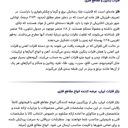
فلزات رنگین و مقاطع فلزی
فلز
ماده‌ای است که قابلیت جلا، رسانش برق و گرما و چکش‌خواری را داراست. در
تعریف فیزیکی فلز ماده ای است که در دمای صفر مطلق (حدود -۲۷۳ درجه)، توانایی
عبور جریان الکتریکی از خود را دارد. فلزها دسته‌ای خاص از مواد هستند که جلای
فلزی داشته و معمولاً محکم هستند. از ۱۱۸ عنصر موجود در جدول تناوبی، ۹۵ عنصر
فلز شناخته می‌شوند که تفاوت نظرات زیادی دربارهٔ تعداد آنها مطرح می‌باشند. به‌طور
تقریبی ۲۵٪ پوسته کره زمین را فلزات تشکیل می‌دهند
در حالت کلی فلزاتی که در طبیعت یافت می شوند به دو دسته فلزات آهنی و فلزات
غیر آهنی یا همان فلزات رنگین طبقه بندی می‌گردند. آهن و انواع آلیاژها و ترکیبات
آن مانند فولاد چدن و غیره جزو فلزات آهنی به حساب می‌‌آیند. گروه‌های بسیار مهمی
مثل آلومینیوم، مس، قلع، سرب، روی، طلا، نقره، پلاتین و منگنز و آلیاژهای هر یک
از آن‌ها مانند برنج و برنز در این طبقه‌ بندی قرار می‌‌گیرند.
بازار فلزات ایران، عرضه کننده انواع مقاطع فلزی
بازار فلزات ایران، یکی از بزرگترین عرضه کنندگان انواع مقاطع فلزی با قیمتهای کاملاً
رقابتی است. در این سایت مشخصات فنی تمامی محصولات با جزئیات ارائه شده و
متخصصان فنی و متالوژی ما آماده ارائه مشاوره در خصوص انتخاب کالا با مشخصات
فنی و شیمیایی مناسب شما خواهند بود. سفارشات دریافتی به سرعت پردازش شده
و برای تمامی شهرها با قیمت مناسب ارسال می شود. انواع مقالع فلزی (میله،