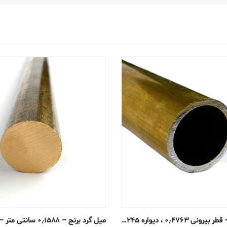
تیوب گرد برنج – قطر بیرونی ۰٫۴۷۶۳ ، دیواره ۰٫۱۲۴۵ ، قطر داخلی ۰٫۲۲۷۳ سانتی متر – H58 بدون درز