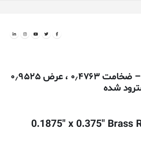
میل مستطیل (تسمه) برنج – ضخامت ۰٫۴۷۶۳ ، عرض ۰٫۹۵۲۵
0.1875″ x 0.375″ Brass 