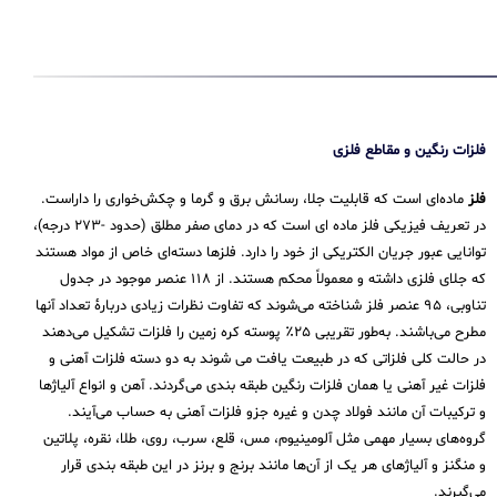
فلزات رنگین و مقاطع فلزی
فلز
ماده‌ای است که قابلیت جلا، رسانش برق و گرما و چکش‌خواری را داراست.
در تعریف فیزیکی فلز ماده ای است که در دمای صفر مطلق (حدود -۲۷۳ درجه)،
توانایی عبور جریان الکتریکی از خود را دارد. فلزها دسته‌ای خاص از مواد هستند
که جلای فلزی داشته و معمولاً محکم هستند. از ۱۱۸ عنصر موجود در جدول
تناوبی، ۹۵ عنصر فلز شناخته می‌شوند که تفاوت نظرات زیادی دربارهٔ تعداد آنها
مطرح می‌باشند. به‌طور تقریبی ۲۵٪ پوسته کره زمین را فلزات تشکیل می‌دهند
در حالت کلی فلزاتی که در طبیعت یافت می شوند به دو دسته فلزات آهنی و
فلزات غیر آهنی یا همان فلزات رنگین طبقه بندی می‌گردند. آهن و انواع آلیاژها
و ترکیبات آن مانند فولاد چدن و غیره جزو فلزات آهنی به حساب می‌‌آیند.
گروه‌های بسیار مهمی مثل آلومینیوم، مس، قلع، سرب، روی، طلا، نقره، پلاتین
و منگنز و آلیاژهای هر یک از آن‌ها مانند برنج و برنز در این طبقه‌ بندی قرار
می‌‌گیرند.