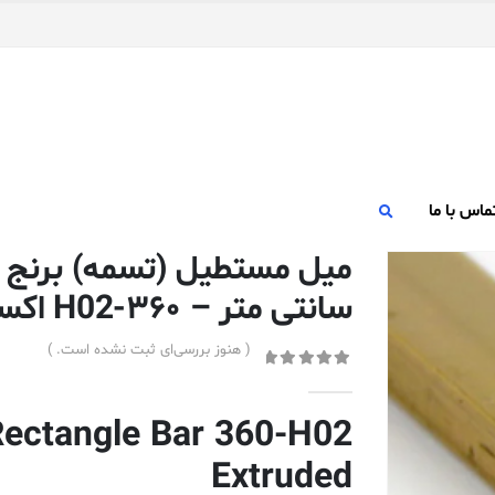
ماس با ما
سانتی متر – ۳۶۰-H02 اکسترود شده
( هنوز بررسی‌ای ثبت نشده است. )
out of 5
0
Rectangle Bar 360-H02
Extruded