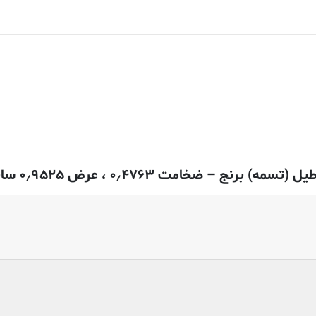
رض ۰٫۹۵۲۵ سانتی متر – ۳۶۰-H02 اکسترود شده”