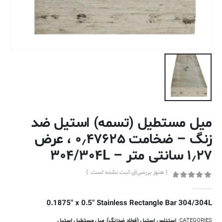
میل مستطیل (تسمه) استیل ضد
زنگ – ضخامت ۰٫۴۷۶۲۵ ، عرض
۱٫۲۷ سانتی متر – ۳۰۴/۳۰۴L
( هنوز بررسی‌ای ثبت نشده است. )
out of 5
0
0.1875″ x 0.5″ Stainless Rectangle Bar 304/304L
CATEGORIES:
استنلس استیل (فولاد ضدزنگ)
,
میل مستطیل استیل