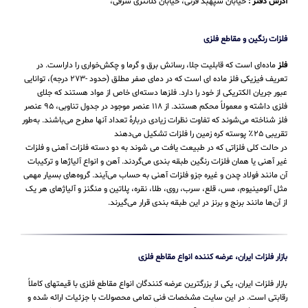
آدرس دفتر :
خیابان سپهبد قرنی، خیابان کلانتری شرقی،
فلزات رنگین و مقاطع فلزی
فلز
ماده‌ای است که قابلیت جلا، رسانش برق و گرما و چکش‌خواری را داراست. در
تعریف فیزیکی فلز ماده ای است که در دمای صفر مطلق (حدود -۲۷۳ درجه)، توانایی
عبور جریان الکتریکی از خود را دارد. فلزها دسته‌ای خاص از مواد هستند که جلای
فلزی داشته و معمولاً محکم هستند. از ۱۱۸ عنصر موجود در جدول تناوبی، ۹۵ عنصر
فلز شناخته می‌شوند که تفاوت نظرات زیادی دربارهٔ تعداد آنها مطرح می‌باشند. به‌طور
تقریبی ۲۵٪ پوسته کره زمین را فلزات تشکیل می‌دهند
در حالت کلی فلزاتی که در طبیعت یافت می شوند به دو دسته فلزات آهنی و فلزات
غیر آهنی یا همان فلزات رنگین طبقه بندی می‌گردند. آهن و انواع آلیاژها و ترکیبات
آن مانند فولاد چدن و غیره جزو فلزات آهنی به حساب می‌‌آیند. گروه‌های بسیار مهمی
مثل آلومینیوم، مس، قلع، سرب، روی، طلا، نقره، پلاتین و منگنز و آلیاژهای هر یک
از آن‌ها مانند برنج و برنز در این طبقه‌ بندی قرار می‌‌گیرند.
بازار فلزات ایران، عرضه کننده انواع مقاطع فلزی
بازار فلزات ایران، یکی از بزرگترین عرضه کنندگان انواع مقاطع فلزی با قیمتهای کاملاً
رقابتی است. در این سایت مشخصات فنی تمامی محصولات با جزئیات ارائه شده و