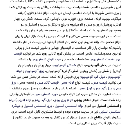
متخصصان فنی و متالوژی ما آماده ارائه مشاوره در خصوص انتخاب کالا با مشخصات
فنی و شیمیایی مناسب شما خواهند بود. سفارشات دریافتی به سرعت پردازش شده
و برای تمامی شهرها با قیمت مناسب ارسال می شود. انواع مقالع فلزی (میله،
میلگرد، تیوب، لوله، صفحه، ورق، فویل، نوار، ناودانی، گرد، تسمه، شش پر، چهار
گوش، پروفیل) روی و مس و آلومینیوم و برنج و نیکل و سرب و استیل و …و
همچنین شمش و بیلت و اسلب (تختال) در این مجموعه برای فروش ارائه شده
است. ما در این مجموعه سعی می‌کنیم تا قیمت جهانی و قیمت بازار ایران را برای
انواع محصولات ارائه نماییم. این نکته را در اعلام قیمتها می بایست در نظر داشته
باشیم که نواسان بازار فلز متناسب با قیمتهای جهانی و تغییر قیمت دلار و برخی
قوانین محدودکننده اعلامی است. در بخش گروه کالایی
روی
شما می‌توانید
قیمت
روی
،
قیمت شمش روی
مشخصات شیمیایی
خرید انواع شمش روی
را ملاحظه
نمایید. در بخش
آلومینیوم
، انواع
شمش آلومینیوم
، چهار پر (چهار پهلو یا چهار
گوش) و شش پر (شش پهلو یا شش گوش) آلومینیومی،
ورق آلومینیوم
و
لوله
آلومینیوم
،
میل گرد آلومینیوم
یرای فروش ارائه شده است. در بخش
مس
نیز شما
می توانید
قیمت مس
، قیمت انواع
لوله مسی
،
قیمت کاتد مس
و تسمه مسی ،
ورق
مسی
،
میل گرد مس
،
کویل مس
، شینه یا باس بار در ضخامت و مدل های مختلف را
ملاحظه نمایید. در بخش
سرب
نیز انواع خلوص
خرید شمش سرب
با قیمتهای رقابتی
ارائه شده است. انواع مقاطع
برنجی
انواع ورق برنج
،
میل گرد برنج
و
لوله (تیوب) برنج
و استنلس استیل
نیز انواع
لوله استنلس استیل
،
ورق استنلس استیل
و
میلگرد
استنلس استیل
نیز در سایت موجود بوده و توسط مشتریان قابل خرید است. برای
سفارش انواع مقاطع فلزی هم از طریق تماس تلفنی و هم به صورت خرید آنلاین از
سایت بازار فلزات ایران امکان‌پذیر است.