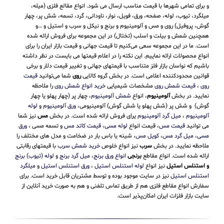
و برای تمامی شهرها با قیمت مناسب ارسال می شود. انواع مقالع فلزی (میله،
میلگرد، تیوب، لوله، صفحه، ورق، فویل، نوار، ناودانی، گرد، تسمه، شش پر، چهار
گوش، پروفیل) روی و مس و آلومینیوم و برنج و نیکل و سرب و استیل و …و
همچنین شمش و بیلت و اسلب (تختال) در این مجموعه برای فروش ارائه شده
است. ما در این مجموعه سعی می‌کنیم تا قیمت جهانی و قیمت بازار ایران را برای
انواع محصولات ارائه نماییم. این نکته را در اعلام قیمتها می بایست در نظر داشته
باشیم که نواسان بازار فلز متناسب با قیمتهای جهانی و تغییر قیمت دلار و برخی
قوانین محدودکننده اعلامی است. در بخش گروه کالایی
روی
شما می‌توانید
قیمت
روی
،
قیمت شمش روی
مشخصات شیمیایی
خرید انواع شمش روی
را ملاحظه
نمایید. در بخش
آلومینیوم
، انواع
شمش آلومینیوم
، چهار پر (چهار پهلو یا چهار
گوش) و شش پر (شش پهلو یا شش گوش) آلومینیومی،
ورق آلومینیوم
و
لوله
آلومینیوم
،
میل گرد آلومینیوم
یرای فروش ارائه شده است. در بخش
مس
نیز شما
می توانید
قیمت مس
، قیمت انواع
لوله مسی
،
قیمت کاتد مس
و تسمه مسی ،
ورق
مسی
،
میل گرد مس
،
کویل مس
، شینه یا باس بار در ضخامت و مدل های مختلف را
ملاحظه نمایید. در بخش
سرب
نیز انواع خلوص
خرید شمش سرب
با قیمتهای رقابتی
ارائه شده است. انواع مقاطع
برنجی
انواع ورق برنج
،
میل گرد برنج
و
لوله (تیوب) برنج
و استنلس استیل
نیز انواع
لوله استنلس استیل
،
ورق استنلس استیل
و
میلگرد
استنلس استیل
نیز در سایت موجود بوده و توسط مشتریان قابل خرید است. برای
سفارش انواع مقاطع فلزی هم از طریق تماس تلفنی و هم به صورت خرید آنلاین از
سایت بازار فلزات ایران امکان‌پذیر است.