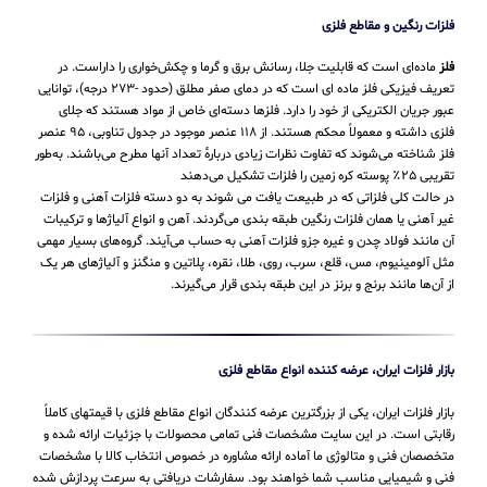
فلزات رنگین و مقاطع فلزی
فلز
ماده‌ای است که قابلیت جلا، رسانش برق و گرما و چکش‌خواری را داراست. در
تعریف فیزیکی فلز ماده ای است که در دمای صفر مطلق (حدود -۲۷۳ درجه)، توانایی
عبور جریان الکتریکی از خود را دارد. فلزها دسته‌ای خاص از مواد هستند که جلای
فلزی داشته و معمولاً محکم هستند. از ۱۱۸ عنصر موجود در جدول تناوبی، ۹۵ عنصر
فلز شناخته می‌شوند که تفاوت نظرات زیادی دربارهٔ تعداد آنها مطرح می‌باشند. به‌طور
تقریبی ۲۵٪ پوسته کره زمین را فلزات تشکیل می‌دهند
در حالت کلی فلزاتی که در طبیعت یافت می شوند به دو دسته فلزات آهنی و فلزات
غیر آهنی یا همان فلزات رنگین طبقه بندی می‌گردند. آهن و انواع آلیاژها و ترکیبات
آن مانند فولاد چدن و غیره جزو فلزات آهنی به حساب می‌‌آیند. گروه‌های بسیار مهمی
مثل آلومینیوم، مس، قلع، سرب، روی، طلا، نقره، پلاتین و منگنز و آلیاژهای هر یک
از آن‌ها مانند برنج و برنز در این طبقه‌ بندی قرار می‌‌گیرند.
بازار فلزات ایران، عرضه کننده انواع مقاطع فلزی
بازار فلزات ایران، یکی از بزرگترین عرضه کنندگان انواع مقاطع فلزی با قیمتهای کاملاً
رقابتی است. در این سایت مشخصات فنی تمامی محصولات با جزئیات ارائه شده و
متخصصان فنی و متالوژی ما آماده ارائه مشاوره در خصوص انتخاب کالا با مشخصات
فنی و شیمیایی مناسب شما خواهند بود. سفارشات دریافتی به سرعت پردازش شده