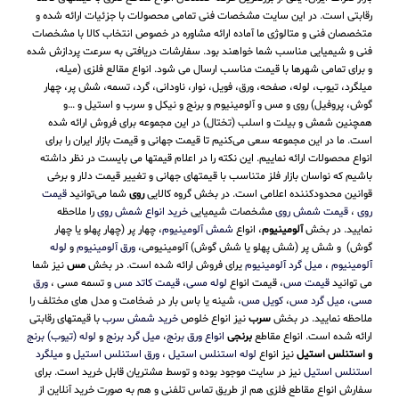
رقابتی است. در این سایت مشخصات فنی تمامی محصولات با جزئیات ارائه شده و
متخصصان فنی و متالوژی ما آماده ارائه مشاوره در خصوص انتخاب کالا با مشخصات
فنی و شیمیایی مناسب شما خواهند بود. سفارشات دریافتی به سرعت پردازش شده
و برای تمامی شهرها با قیمت مناسب ارسال می شود. انواع مقالع فلزی (میله،
میلگرد، تیوب، لوله، صفحه، ورق، فویل، نوار، ناودانی، گرد، تسمه، شش پر، چهار
گوش، پروفیل) روی و مس و آلومینیوم و برنج و نیکل و سرب و استیل و …و
همچنین شمش و بیلت و اسلب (تختال) در این مجموعه برای فروش ارائه شده
است. ما در این مجموعه سعی می‌کنیم تا قیمت جهانی و قیمت بازار ایران را برای
انواع محصولات ارائه نماییم. این نکته را در اعلام قیمتها می بایست در نظر داشته
باشیم که نواسان بازار فلز متناسب با قیمتهای جهانی و تغییر قیمت دلار و برخی
قوانین محدودکننده اعلامی است. در بخش گروه کالایی
روی
شما می‌توانید
قیمت
روی
،
قیمت شمش روی
مشخصات شیمیایی
خرید انواع شمش روی
را ملاحظه
نمایید. در بخش
آلومینیوم
، انواع
شمش آلومینیوم
، چهار پر (چهار پهلو یا چهار
گوش) و شش پر (شش پهلو یا شش گوش) آلومینیومی،
ورق آلومینیوم
و
لوله
آلومینیوم
،
میل گرد آلومینیوم
یرای فروش ارائه شده است. در بخش
مس
نیز شما
می توانید
قیمت مس
، قیمت انواع
لوله مسی
،
قیمت کاتد مس
و تسمه مسی ،
ورق
مسی
،
میل گرد مس
،
کویل مس
، شینه یا باس بار در ضخامت و مدل های مختلف را
ملاحظه نمایید. در بخش
سرب
نیز انواع خلوص
خرید شمش سرب
با قیمتهای رقابتی
ارائه شده است. انواع مقاطع
برنجی
انواع ورق برنج
،
میل گرد برنج
و
لوله (تیوب) برنج
و استنلس استیل
نیز انواع
لوله استنلس استیل
،
ورق استنلس استیل
و
میلگرد
استنلس استیل
نیز در سایت موجود بوده و توسط مشتریان قابل خرید است. برای
سفارش انواع مقاطع فلزی هم از طریق تماس تلفنی و هم به صورت خرید آنلاین از