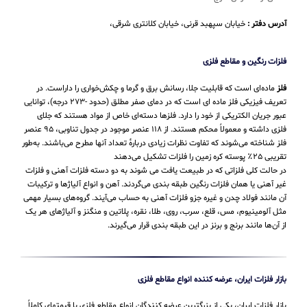
آدرس دفتر :
خیابان سپهبد قرنی، خیابان کلانتری شرقی،
فلزات رنگین و مقاطع فلزی
فلز
ماده‌ای است که قابلیت جلا، رسانش برق و گرما و چکش‌خواری را داراست. در
تعریف فیزیکی فلز ماده ای است که در دمای صفر مطلق (حدود -۲۷۳ درجه)، توانایی
عبور جریان الکتریکی از خود را دارد. فلزها دسته‌ای خاص از مواد هستند که جلای
فلزی داشته و معمولاً محکم هستند. از ۱۱۸ عنصر موجود در جدول تناوبی، ۹۵ عنصر
فلز شناخته می‌شوند که تفاوت نظرات زیادی دربارهٔ تعداد آنها مطرح می‌باشند. به‌طور
تقریبی ۲۵٪ پوسته کره زمین را فلزات تشکیل می‌دهند
در حالت کلی فلزاتی که در طبیعت یافت می شوند به دو دسته فلزات آهنی و فلزات
غیر آهنی یا همان فلزات رنگین طبقه بندی می‌گردند. آهن و انواع آلیاژها و ترکیبات
آن مانند فولاد چدن و غیره جزو فلزات آهنی به حساب می‌‌آیند. گروه‌های بسیار مهمی
مثل آلومینیوم، مس، قلع، سرب، روی، طلا، نقره، پلاتین و منگنز و آلیاژهای هر یک
از آن‌ها مانند برنج و برنز در این طبقه‌ بندی قرار می‌‌گیرند.
بازار فلزات ایران، عرضه کننده انواع مقاطع فلزی
بازار فلزات ایران، یکی از بزرگترین عرضه کنندگان انواع مقاطع فلزی با قیمتهای کاملاً