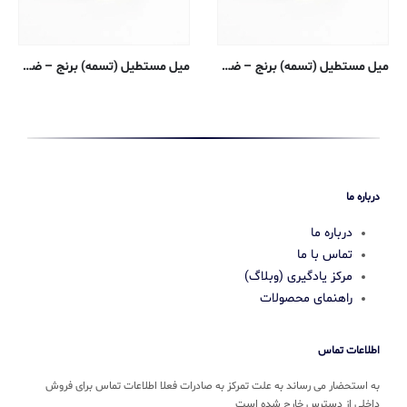
میل مستطیل (تسمه) برنج – ضخامت ۰٫۳۱۷۵ ، عرض ۰٫۶۳۵ سانتی متر – ۳۶۰-H02 اکسترود شده
میل مستطیل (تسمه) برنج – ضخامت ۰٫۳۱۷۵ ، عرض ۱٫۲۷ سانتی متر – ۳۶۰-H02 اکسترود شده
درباره ما
درباره ما
تماس با ما
مرکز یادگیری (وبلاگ)
راهنمای محصولات
اطلاعات تماس
به استحضار می رساند به علت تمرکز به صادرات فعلا اطلاعات تماس برای فروش
داخلی از دسترس خارج شده است