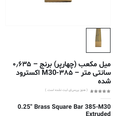
میل مکعب (چهارپر) برنج – ۰٫۶۳۵
سانتی متر – ۳۸۵-M30 اکسترود
شده
( هنوز بررسی‌ای ثبت نشده است. )
out of 5
0
0.25″ Brass Square Bar 385-M30
Extruded