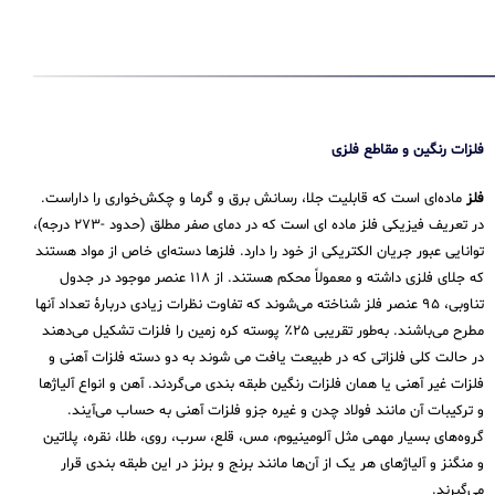
فلزات رنگین و مقاطع فلزی
فلز
ماده‌ای است که قابلیت جلا، رسانش برق و گرما و چکش‌خواری را داراست.
در تعریف فیزیکی فلز ماده ای است که در دمای صفر مطلق (حدود -۲۷۳ درجه)،
توانایی عبور جریان الکتریکی از خود را دارد. فلزها دسته‌ای خاص از مواد هستند
که جلای فلزی داشته و معمولاً محکم هستند. از ۱۱۸ عنصر موجود در جدول
تناوبی، ۹۵ عنصر فلز شناخته می‌شوند که تفاوت نظرات زیادی دربارهٔ تعداد آنها
مطرح می‌باشند. به‌طور تقریبی ۲۵٪ پوسته کره زمین را فلزات تشکیل می‌دهند
در حالت کلی فلزاتی که در طبیعت یافت می شوند به دو دسته فلزات آهنی و
فلزات غیر آهنی یا همان فلزات رنگین طبقه بندی می‌گردند. آهن و انواع آلیاژها
و ترکیبات آن مانند فولاد چدن و غیره جزو فلزات آهنی به حساب می‌‌آیند.
گروه‌های بسیار مهمی مثل آلومینیوم، مس، قلع، سرب، روی، طلا، نقره، پلاتین
و منگنز و آلیاژهای هر یک از آن‌ها مانند برنج و برنز در این طبقه‌ بندی قرار
می‌‌گیرند.