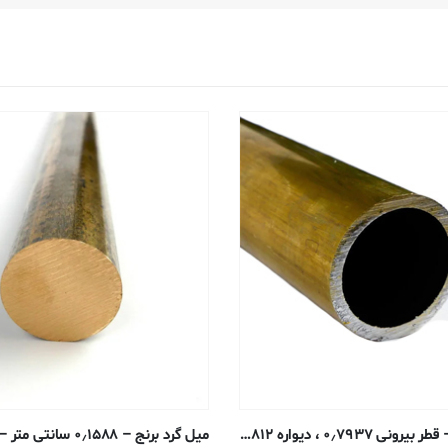
تیوب گرد برنج – قطر بیرونی ۰٫۷۹۳۷ ، دیواره ۰٫۰۸۱۲ ، قطر داخلی ۰٫۶۳۱۱ سانتی متر – H58 بدون درز