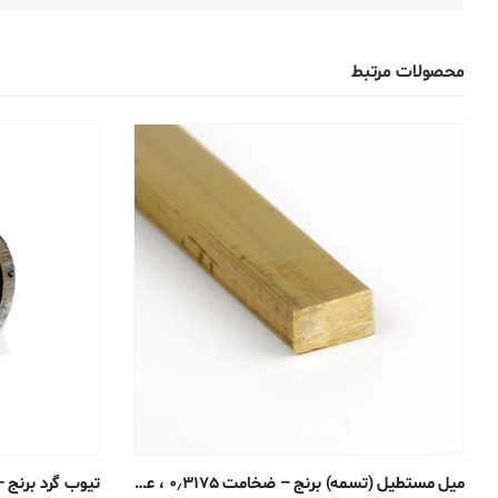
محصولات مرتبط
میل مستطیل (تسمه) برنج – ضخامت ۰٫۳۱۷۵ ، عرض ۱٫۲۷ سانتی متر – ۳۶۰-H02 اکسترود شده