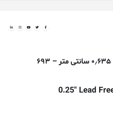
۶
0.25″ Lead Fre