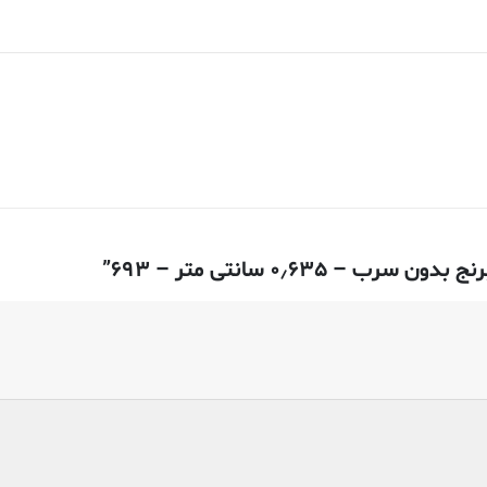
۰٫۶۳ سانتی متر – ۶۹۳”