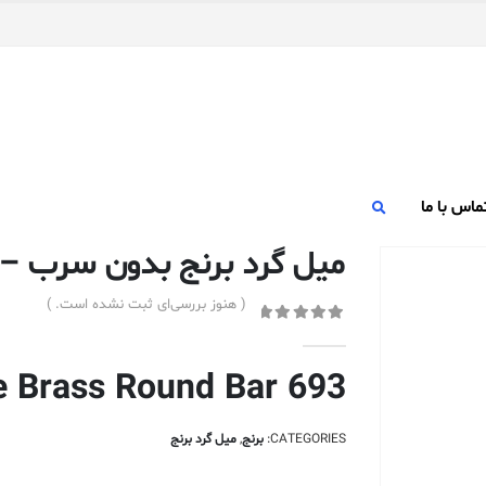
ماس با ما
میل گرد برنج بدون سرب – ۰٫۶۳۵ سانتی متر – ۹۳
( هنوز بررسی‌ای ثبت نشده است. )
out of 5
0
e Brass Round Bar 693
CATEGORIES:
برنج
,
میل گرد برنج