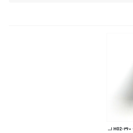
میل گرد برنج – ۰٫۱۵۸۸ سانتی متر – ۳۶۰-H02 اکسترود شده