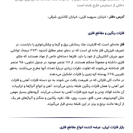
داخلی از دسترس خارج شده است
آدرس دفتر :
خیابان سپهبد قرنی، خیابان کلانتری شرقی،
فلزات رنگین و مقاطع فلزی
فلز
ماده‌ای است که قابلیت جلا، رسانش برق و گرما و چکش‌خواری را داراست. در
تعریف فیزیکی فلز ماده ای است که در دمای صفر مطلق (حدود -۲۷۳ درجه)، توانایی
عبور جریان الکتریکی از خود را دارد. فلزها دسته‌ای خاص از مواد هستند که جلای
فلزی داشته و معمولاً محکم هستند. از ۱۱۸ عنصر موجود در جدول تناوبی، ۹۵ عنصر
فلز شناخته می‌شوند که تفاوت نظرات زیادی دربارهٔ تعداد آنها مطرح می‌باشند. به‌طور
تقریبی ۲۵٪ پوسته کره زمین را فلزات تشکیل می‌دهند
در حالت کلی فلزاتی که در طبیعت یافت می شوند به دو دسته فلزات آهنی و فلزات
غیر آهنی یا همان فلزات رنگین طبقه بندی می‌گردند. آهن و انواع آلیاژها و ترکیبات
آن مانند فولاد چدن و غیره جزو فلزات آهنی به حساب می‌‌آیند. گروه‌های بسیار مهمی
مثل آلومینیوم، مس، قلع، سرب، روی، طلا، نقره، پلاتین و منگنز و آلیاژهای هر یک
از آن‌ها مانند برنج و برنز در این طبقه‌ بندی قرار می‌‌گیرند.
بازار فلزات ایران، عرضه کننده انواع مقاطع فلزی