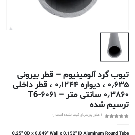
تیوب گرد آلومینیوم – قطر بیرونی
۰٫۶۳۵ ، دیواره ۰٫۱۲۴۴ ، قطر داخلی
۰٫۳۸۶۰ سانتی متر – ۶۰۶۱-T6
ترسیم شده
( هنوز بررسی‌ای ثبت نشده است. )
out of 5
0
0.25″ OD x 0.049″ Wall x 0.152″ ID Aluminum Round Tube