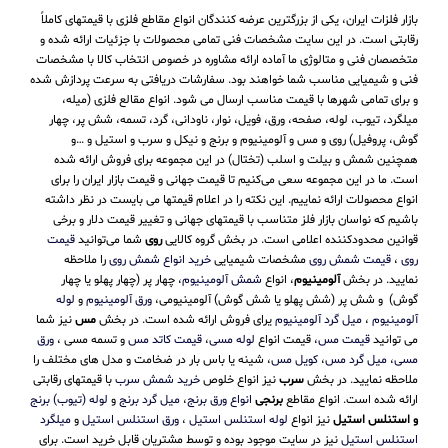
بازار فلزات ایران، یکی از بزرگترین عرضه کنندگان انواع مقاطع فلزی با قیمتهای کاملاً
رقابتی است. در این سایت مشخصات فنی تمامی محصولات با جزئیات ارائه شده و
متخصصان فنی و متالوژی ما آماده ارائه مشاوره در خصوص انتخاب کالا با مشخصات
فنی و شیمیایی مناسب شما خواهند بود. سفارشات دریافتی به سرعت پردازش شده
و برای تمامی شهرها با قیمت مناسب ارسال می شود. انواع مقالع فلزی (میله،
میلگرد، تیوب، لوله، صفحه، ورق، فویل، نوار، ناودانی، گرد، تسمه، شش پر، چهار
گوش، پروفیل) روی و مس و آلومینیوم و برنج و نیکل و سرب و استیل و …و
همچنین شمش و بیلت و اسلب (تختال) در این مجموعه برای فروش ارائه شده
است. ما در این مجموعه سعی می‌کنیم تا قیمت جهانی و قیمت بازار ایران را برای
انواع محصولات ارائه نماییم. این نکته را در اعلام قیمتها می بایست در نظر داشته
باشیم که نواسان بازار فلز متناسب با قیمتهای جهانی و تغییر قیمت دلار و برخی
قوانین محدودکننده اعلامی است. در بخش گروه کالایی
روی
شما می‌توانید
قیمت
روی
،
قیمت شمش روی
مشخصات شیمیایی
خرید انواع شمش روی
را ملاحظه
نمایید. در بخش
آلومینیوم
، انواع
شمش آلومینیوم
، چهار پر (چهار پهلو یا چهار
گوش) و شش پر (شش پهلو یا شش گوش) آلومینیومی،
ورق آلومینیوم
و
لوله
آلومینیوم
،
میل گرد آلومینیوم
یرای فروش ارائه شده است. در بخش
مس
نیز شما
می توانید
قیمت مس
، قیمت انواع
لوله مسی
،
قیمت کاتد مس
و تسمه مسی ،
ورق
مسی
،
میل گرد مس
،
کویل مس
، شینه یا باس بار در ضخامت و مدل های مختلف را
ملاحظه نمایید. در بخش
سرب
نیز انواع خلوص
خرید شمش سرب
با قیمتهای رقابتی
ارائه شده است. انواع مقاطع
برنجی
انواع ورق برنج
،
میل گرد برنج
و
لوله (تیوب) برنج
و استنلس استیل
نیز انواع
لوله استنلس استیل
،
ورق استنلس استیل
و
میلگرد
استنلس استیل
نیز در سایت موجود بوده و توسط مشتریان قابل خرید است. برای