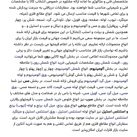
متخصصان فنی و متالوژی ما آماده ارائه مشاوره در خصوص انتخاب کالا با مشخصات
فنی و شیمیایی مناسب شما خواهند بود. سفارشات دریافتی به سرعت پردازش شده
و برای تمامی شهرها با قیمت مناسب ارسال می شود. انواع مقالع فلزی (میله،
میلگرد، تیوب، لوله، صفحه، ورق، فویل، نوار، ناودانی، گرد، تسمه، شش پر، چهار
گوش، پروفیل) روی و مس و آلومینیوم و برنج و نیکل و سرب و استیل و …و
همچنین شمش و بیلت و اسلب (تختال) در این مجموعه برای فروش ارائه شده
است. ما در این مجموعه سعی می‌کنیم تا قیمت جهانی و قیمت بازار ایران را برای
انواع محصولات ارائه نماییم. این نکته را در اعلام قیمتها می بایست در نظر داشته
باشیم که نواسان بازار فلز متناسب با قیمتهای جهانی و تغییر قیمت دلار و برخی
قوانین محدودکننده اعلامی است. در بخش گروه کالایی
روی
شما می‌توانید
قیمت
روی
،
قیمت شمش روی
مشخصات شیمیایی
خرید انواع شمش روی
را ملاحظه
نمایید. در بخش
آلومینیوم
، انواع
شمش آلومینیوم
، چهار پر (چهار پهلو یا چهار
گوش) و شش پر (شش پهلو یا شش گوش) آلومینیومی،
ورق آلومینیوم
و
لوله
آلومینیوم
،
میل گرد آلومینیوم
یرای فروش ارائه شده است. در بخش
مس
نیز شما
می توانید
قیمت مس
، قیمت انواع
لوله مسی
،
قیمت کاتد مس
و تسمه مسی ،
ورق
مسی
،
میل گرد مس
،
کویل مس
، شینه یا باس بار در ضخامت و مدل های مختلف را
ملاحظه نمایید. در بخش
سرب
نیز انواع خلوص
خرید شمش سرب
با قیمتهای رقابتی
ارائه شده است. انواع مقاطع
برنجی
انواع ورق برنج
،
میل گرد برنج
و
لوله (تیوب) برنج
و استنلس استیل
نیز انواع
لوله استنلس استیل
،
ورق استنلس استیل
و
میلگرد
استنلس استیل
نیز در سایت موجود بوده و توسط مشتریان قابل خرید است. برای
سفارش انواع مقاطع فلزی هم از طریق تماس تلفنی و هم به صورت خرید آنلاین از
سایت بازار فلزات ایران امکان‌پذیر است.