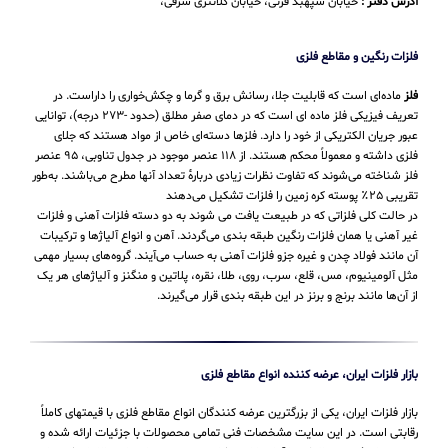
آدرس دفتر :
خیابان سپهبد قرنی، خیابان کلانتری شرقی،
فلزات رنگین و مقاطع فلزی
فلز
ماده‌ای است که قابلیت جلا، رسانش برق و گرما و چکش‌خواری را داراست. در
تعریف فیزیکی فلز ماده ای است که در دمای صفر مطلق (حدود -۲۷۳ درجه)، توانایی
عبور جریان الکتریکی از خود را دارد. فلزها دسته‌ای خاص از مواد هستند که جلای
فلزی داشته و معمولاً محکم هستند. از ۱۱۸ عنصر موجود در جدول تناوبی، ۹۵ عنصر
فلز شناخته می‌شوند که تفاوت نظرات زیادی دربارهٔ تعداد آنها مطرح می‌باشند. به‌طور
تقریبی ۲۵٪ پوسته کره زمین را فلزات تشکیل می‌دهند
در حالت کلی فلزاتی که در طبیعت یافت می شوند به دو دسته فلزات آهنی و فلزات
غیر آهنی یا همان فلزات رنگین طبقه بندی می‌گردند. آهن و انواع آلیاژها و ترکیبات
آن مانند فولاد چدن و غیره جزو فلزات آهنی به حساب می‌‌آیند. گروه‌های بسیار مهمی
مثل آلومینیوم، مس، قلع، سرب، روی، طلا، نقره، پلاتین و منگنز و آلیاژهای هر یک
از آن‌ها مانند برنج و برنز در این طبقه‌ بندی قرار می‌‌گیرند.
بازار فلزات ایران، عرضه کننده انواع مقاطع فلزی
بازار فلزات ایران، یکی از بزرگترین عرضه کنندگان انواع مقاطع فلزی با قیمتهای کاملاً
رقابتی است. در این سایت مشخصات فنی تمامی محصولات با جزئیات ارائه شده و