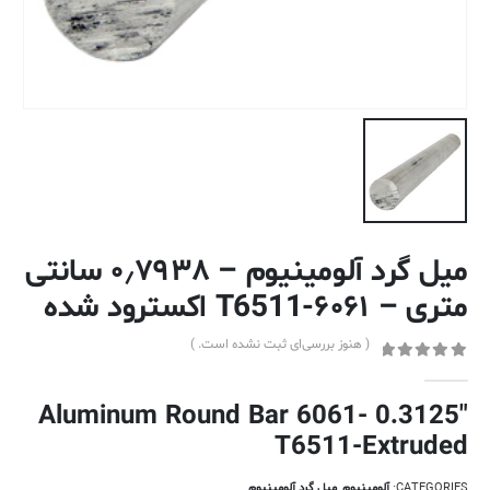
میل گرد آلومینیوم – ۰٫۷۹۳۸ سانتی
متری – ۶۰۶۱-T6511 اکسترود شده
( هنوز بررسی‌ای ثبت نشده است. )
out of 5
0
0.3125″ Aluminum Round Bar 6061-
T6511-Extruded
CATEGORIES:
آلومینیوم
,
میل گرد آلومینیوم