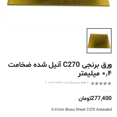
ورق برنجی C270 آنیل شده ضخامت
۰٫۴ میلیمتر
( هنوز بررسی‌ای ثبت نشده است. )
out of 5
0
277,400
تومان
0.4 mm Brass Sheet C270 Annealed