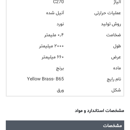
آلیاژ
C270
عملیات حرارتی
آنیل شده
روش تولید
نورد
ضخامت
۰٫۴ ملیمتر
طول
۲۰۰۰ میلیمتر
عرض
۶۶۰ میلیمتر
ماده
برنج
نام رایج
Yellow Brass- B65
شکل
ورق
مشخصات استاندارد و مواد
مشخصات