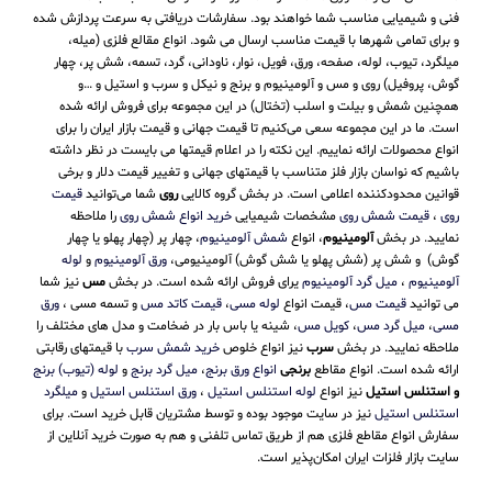
فنی و شیمیایی مناسب شما خواهند بود. سفارشات دریافتی به سرعت پردازش شده
و برای تمامی شهرها با قیمت مناسب ارسال می شود. انواع مقالع فلزی (میله،
میلگرد، تیوب، لوله، صفحه، ورق، فویل، نوار، ناودانی، گرد، تسمه، شش پر، چهار
گوش، پروفیل) روی و مس و آلومینیوم و برنج و نیکل و سرب و استیل و …و
همچنین شمش و بیلت و اسلب (تختال) در این مجموعه برای فروش ارائه شده
است. ما در این مجموعه سعی می‌کنیم تا قیمت جهانی و قیمت بازار ایران را برای
انواع محصولات ارائه نماییم. این نکته را در اعلام قیمتها می بایست در نظر داشته
باشیم که نواسان بازار فلز متناسب با قیمتهای جهانی و تغییر قیمت دلار و برخی
قوانین محدودکننده اعلامی است. در بخش گروه کالایی
روی
شما می‌توانید
قیمت
روی
،
قیمت شمش روی
مشخصات شیمیایی
خرید انواع شمش روی
را ملاحظه
نمایید. در بخش
آلومینیوم
، انواع
شمش آلومینیوم
، چهار پر (چهار پهلو یا چهار
گوش) و شش پر (شش پهلو یا شش گوش) آلومینیومی،
ورق آلومینیوم
و
لوله
آلومینیوم
،
میل گرد آلومینیوم
یرای فروش ارائه شده است. در بخش
مس
نیز شما
می توانید
قیمت مس
، قیمت انواع
لوله مسی
،
قیمت کاتد مس
و تسمه مسی ،
ورق
مسی
،
میل گرد مس
،
کویل مس
، شینه یا باس بار در ضخامت و مدل های مختلف را
ملاحظه نمایید. در بخش
سرب
نیز انواع خلوص
خرید شمش سرب
با قیمتهای رقابتی
ارائه شده است. انواع مقاطع
برنجی
انواع ورق برنج
،
میل گرد برنج
و
لوله (تیوب) برنج
و استنلس استیل
نیز انواع
لوله استنلس استیل
،
ورق استنلس استیل
و
میلگرد
استنلس استیل
نیز در سایت موجود بوده و توسط مشتریان قابل خرید است. برای
سفارش انواع مقاطع فلزی هم از طریق تماس تلفنی و هم به صورت خرید آنلاین از
سایت بازار فلزات ایران امکان‌پذیر است.