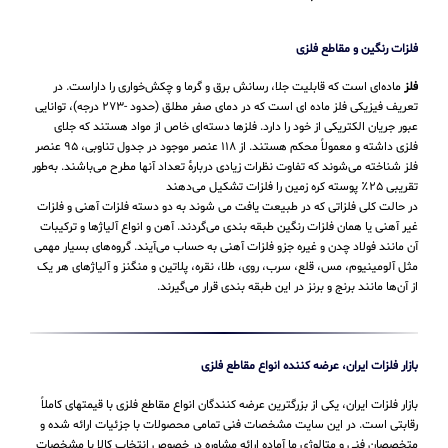
فلزات رنگین و مقاطع فلزی
فلز
ماده‌ای است که قابلیت جلا، رسانش برق و گرما و چکش‌خواری را داراست. در
تعریف فیزیکی فلز ماده ای است که در دمای صفر مطلق (حدود -۲۷۳ درجه)، توانایی
عبور جریان الکتریکی از خود را دارد. فلزها دسته‌ای خاص از مواد هستند که جلای
فلزی داشته و معمولاً محکم هستند. از ۱۱۸ عنصر موجود در جدول تناوبی، ۹۵ عنصر
فلز شناخته می‌شوند که تفاوت نظرات زیادی دربارهٔ تعداد آنها مطرح می‌باشند. به‌طور
تقریبی ۲۵٪ پوسته کره زمین را فلزات تشکیل می‌دهند
در حالت کلی فلزاتی که در طبیعت یافت می شوند به دو دسته فلزات آهنی و فلزات
غیر آهنی یا همان فلزات رنگین طبقه بندی می‌گردند. آهن و انواع آلیاژها و ترکیبات
آن مانند فولاد چدن و غیره جزو فلزات آهنی به حساب می‌‌آیند. گروه‌های بسیار مهمی
مثل آلومینیوم، مس، قلع، سرب، روی، طلا، نقره، پلاتین و منگنز و آلیاژهای هر یک
از آن‌ها مانند برنج و برنز در این طبقه‌ بندی قرار می‌‌گیرند.
بازار فلزات ایران، عرضه کننده انواع مقاطع فلزی
بازار فلزات ایران، یکی از بزرگترین عرضه کنندگان انواع مقاطع فلزی با قیمتهای کاملاً
رقابتی است. در این سایت مشخصات فنی تمامی محصولات با جزئیات ارائه شده و
متخصصان فنی و متالوژی ما آماده ارائه مشاوره در خصوص انتخاب کالا با مشخصات