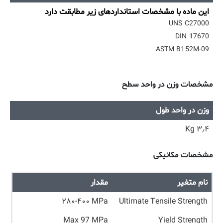
این ماده با مشخصات استانداردهای زیر مطابقت دارد
UNS C27000
DIN 17670
ASTM B152M-09
مشخصات وزن در واحد سطح
وزن در واحد طول
۳٫۴ Kg
مشخصات مکانیکی
نام متغیر
مقدار
۲۸۰-۴۰۰ MPa
Ultimate Tensile Strength
Max 97 MPa
Yield Strength