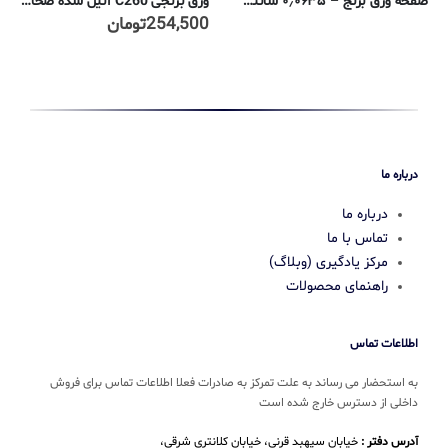
صفحه ورق برنج – ۰٫۰۶۳۵ سانتی متر – ۲۶۰-H02
ورق برنجی C260 آنیل شده ضخامت ۰٫۷ میلیمتر
254,500
تومان
درباره ما
درباره ما
تماس با ما
مرکز یادگیری (وبلاگ)
راهنمای محصولات
اطلاعات تماس
به استحضار می رساند به علت تمرکز به صادرات فعلا اطلاعات تماس برای فروش
داخلی از دسترس خارج شده است
آدرس دفتر :
خیابان سپهبد قرنی، خیابان کلانتری شرقی،