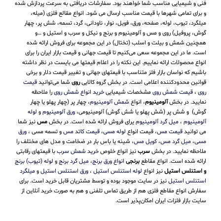
فنی و شیمیایی مناسب شما خواهند بود. سفارشات دریافتی به سرعت پردازش شده
و برای تمامی شهرها با قیمت مناسب ارسال می شود. انواع مقالع فلزی (میله،
میلگرد، تیوب، لوله، صفحه، ورق، فویل، نوار، ناودانی، گرد، تسمه، شش پر، چهار
گوش، پروفیل) روی و مس و آلومینیوم و برنج و نیکل و سرب و استیل و …و
همچنین شمش و بیلت و اسلب (تختال) در این مجموعه برای فروش ارائه شده
است. ما در این مجموعه سعی می‌کنیم تا قیمت جهانی و قیمت بازار ایران را برای
انواع محصولات ارائه نماییم. این نکته را در اعلام قیمتها می بایست در نظر داشته
باشیم که نواسان بازار فلز متناسب با قیمتهای جهانی و تغییر قیمت دلار و برخی
قوانین محدودکننده اعلامی است. در بخش گروه کالایی
روی
شما می‌توانید
قیمت
روی
،
قیمت شمش روی
مشخصات شیمیایی
خرید انواع شمش روی
را ملاحظه
نمایید. در بخش
آلومینیوم
، انواع
شمش آلومینیوم
، چهار پر (چهار پهلو یا چهار
گوش) و شش پر (شش پهلو یا شش گوش) آلومینیومی،
ورق آلومینیوم
و
لوله
آلومینیوم
،
میل گرد آلومینیوم
یرای فروش ارائه شده است. در بخش
مس
نیز شما
می توانید
قیمت مس
، قیمت انواع
لوله مسی
،
قیمت کاتد مس
و تسمه مسی ،
ورق
مسی
،
میل گرد مس
،
کویل مس
، شینه یا باس بار در ضخامت و مدل های مختلف را
ملاحظه نمایید. در بخش
سرب
نیز انواع خلوص
خرید شمش سرب
با قیمتهای رقابتی
ارائه شده است. انواع مقاطع
برنجی
انواع ورق برنج
،
میل گرد برنج
و
لوله (تیوب) برنج
و استنلس استیل
نیز انواع
لوله استنلس استیل
،
ورق استنلس استیل
و
میلگرد
استنلس استیل
نیز در سایت موجود بوده و توسط مشتریان قابل خرید است. برای
سفارش انواع مقاطع فلزی هم از طریق تماس تلفنی و هم به صورت خرید آنلاین از
سایت بازار فلزات ایران امکان‌پذیر است.