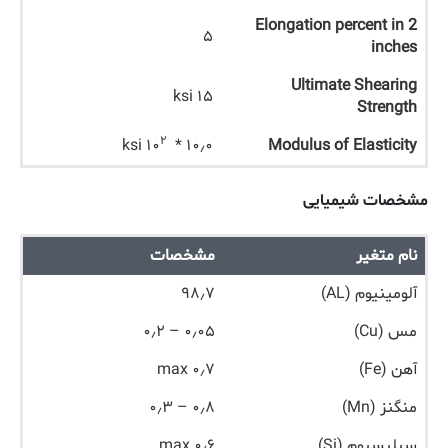
Elongation percent in 2
۵
inches
Ultimate Shearing
۱۵ ksi
Strength
۲
ksi
۱۰٫۰ * ۱۰
Modulus of Elasticity
مشخصات شیمیایی
نام متغیر
مشخصات
آلومینیوم (AL)
۹۸٫۷
مس (Cu)
۰٫۰۵ – ۰٫۲
آهن (Fe)
۰٫۷ max
منگنز (Mn)
۰٫۸ – ۰٫۳
سیلیسیوم (Si)
۰٫۶ max