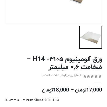
ورق آلومینیوم ۳۱۰۵- H14 –
ضخامت ۰٫۶ میلیمتر
( هنوز بررسی‌ای ثبت نشده است. )
out of 5
0
محدوده
17,000
تومان
–
18,000
تومان
قیمت:
17,000تومان
0.6 mm Aluminum Sheet 3105- H14
تا