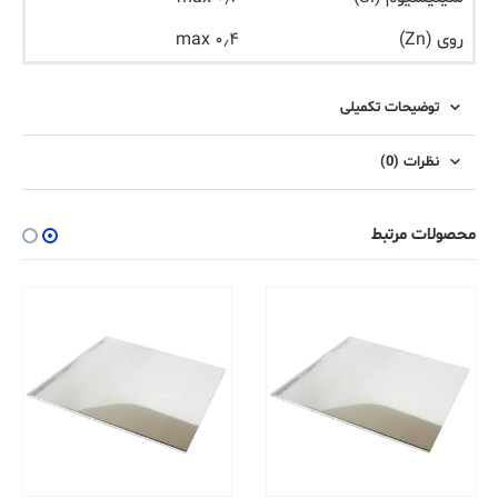
روی (Zn)
۰٫۴ max
توضیحات تکمیلی
نظرات (0)
محصولات مرتبط