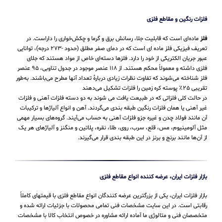
فلزات رنگین و مقاطع فلزی
فلز
ماده‌ای است که قابلیت جلا، رسانش برق و گرما و چکش‌خواری را داراست. در
تعریف فیزیکی فلز ماده ای است که در دمای صفر مطلق (حدود -۲۷۳ درجه)، توانایی
عبور جریان الکتریکی از خود را دارد. فلزها دسته‌ای خاص از مواد هستند که جلای
فلزی داشته و معمولاً محکم هستند. از ۱۱۸ عنصر موجود در جدول تناوبی، ۹۵ عنصر
فلز شناخته می‌شوند که تفاوت نظرات زیادی دربارهٔ تعداد آنها مطرح می‌باشند. به‌طور
تقریبی ۲۵٪ پوسته کره زمین را فلزات تشکیل می‌دهند
در حالت کلی فلزاتی که در طبیعت یافت می شوند به دو دسته فلزات آهنی و فلزات
غیر آهنی یا همان فلزات رنگین طبقه بندی می‌گردند. آهن و انواع آلیاژها و ترکیبات
آن مانند فولاد چدن و غیره جزو فلزات آهنی به حساب می‌‌آیند. گروه‌های بسیار مهمی
مثل آلومینیوم، مس، قلع، سرب، روی، طلا، نقره، پلاتین و منگنز و آلیاژهای هر یک
از آن‌ها مانند برنج و برنز در این طبقه‌ بندی قرار می‌‌گیرند.
بازار فلزات ایران، عرضه کننده انواع مقاطع فلزی
بازار فلزات ایران، یکی از بزرگترین عرضه کنندگان انواع مقاطع فلزی با قیمتهای کاملاً
رقابتی است. در این سایت مشخصات فنی تمامی محصولات با جزئیات ارائه شده و
متخصصان فنی و متالوژی ما آماده ارائه مشاوره در خصوص انتخاب کالا با مشخصات