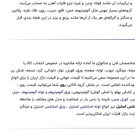
و ترکیبات آن مانند فولاد چدن و غیره جزو فلزات آهنی به حساب می‌‌آیند.
گروه‌های بسیار مهمی مثل آلومینیوم، مس، قلع، سرب، روی، طلا، نقره، پلاتین
و منگنز و آلیاژهای هر یک از آن‌ها مانند برنج و برنز در این طبقه‌ بندی قرار
می‌‌گیرند.
تخصصان فنی و متالوژی ما آماده ارائه مشاوره در خصوص انتخاب کالا با
 میلگرد، تیوب، لوله، صفحه، ورق، فویل، نوار، ناودانی، گرد، تسمه، شش پر،
 این مجموعه سعی می‌کنیم تا قیمت جهانی و قیمت بازار ایران را برای انواع
حدودکننده اعلامی است. در بخش گروه کالایی
روی
شما می‌توانید
قیمت روی
،
 پر (شش پهلو یا شش گوش) آلومینیومی،
ورق آلومینیوم
و
لوله آلومینیوم
،
میل
مس
،
کویل مس
، شینه یا باس بار در ضخامت و مدل های مختلف را ملاحظه
نلس استیل
نیز انواع
لوله استنلس استیل
،
ورق استنلس استیل
و
میلگرد
 بازار فلزات ایران امکان‌پذیر است.