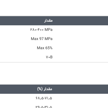
مقدار
۲۸۰-۴۰۰ MPa
Max 97 MPa
Max 65%
۷۰B
مقدار (%)
۶۸٫۵-۷۱٫۵
۲۹٫۵-۳۱٫۵