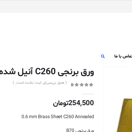
ماس با ما
ورق برنجی C260 آنیل شده ضخامت ۰٫۶ میلیمتر
( هنوز بررسی‌ای ثبت نشده است. )
out of 5
0
254,500
تومان
0.6 mm Brass Sheet C260 Annealed
ورق برنجی B70