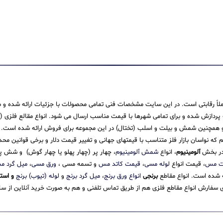
 کاملاً رقابتی است. در این سایت مشخصات فنی تمامی محصولات با جزئیات ارائه شده و م
ش شده و برای تمامی شهرها با قیمت مناسب ارسال می شود. انواع مقالع فلزی (میله،
همچنین شمش و بیلت و اسلب (تختال) در این مجموعه برای فروش ارائه شده است. ما در
یم که نواسان بازار فلز متناسب با قیمتهای جهانی و تغییر قیمت دلار و برخی قوانین م
 در بخش
آلومینیوم
، انواع
شمش آلومینیوم
، چهار پر (چهار پهلو یا چهار گوش) و شش
ت مس
، قیمت انواع
لوله مسی
،
قیمت کاتد مس
و تسمه مسی ،
ورق مسی
،
میل گرد 
ئه شده است. انواع مقاطع
برنجی
انواع ورق برنج
،
میل گرد برنج
و
لوله (تیوب) برنج
و است
سفارش انواع مقاطع فلزی هم از طریق تماس تلفنی و هم به صورت خرید آنلاین از سایت