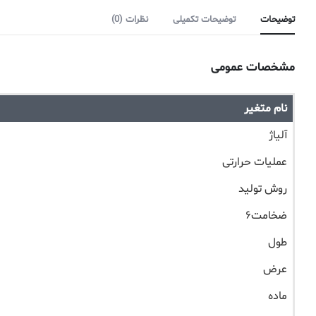
توضیحات
توضیحات تکمیلی
نظرات (0)
مشخصات عمومی
نام متغیر
آلیاژ
عملیات حرارتی
روش تولید
ضخامت۶
طول
عرض
ماده