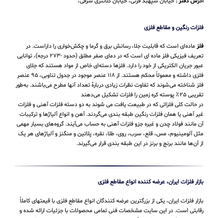
آدرس دفتر :
خیابان سپهبد قرنی، خیابان کلانتری شرقی،
فلزات رنگین و مقاطع فلزی
فلز
ماده‌ای است که قابلیت جلا، رسانش برق و گرما و چکش‌خواری را داراست. در
تعریف فیزیکی فلز ماده ای است که در دمای صفر مطلق (حدود -۲۷۳ درجه)، توانایی
عبور جریان الکتریکی از خود را دارد. فلزها دسته‌ای خاص از مواد هستند که جلای
فلزی داشته و معمولاً محکم هستند. از ۱۱۸ عنصر موجود در جدول تناوبی، ۹۵ عنصر
فلز شناخته می‌شوند که تفاوت نظرات زیادی دربارهٔ تعداد آنها مطرح می‌باشند. به‌طور
تقریبی ۲۵٪ پوسته کره زمین را فلزات تشکیل می‌دهند
در حالت کلی فلزاتی که در طبیعت یافت می شوند به دو دسته فلزات آهنی و فلزات
غیر آهنی یا همان فلزات رنگین طبقه بندی می‌گردند. آهن و انواع آلیاژها و ترکیبات
آن مانند فولاد چدن و غیره جزو فلزات آهنی به حساب می‌‌آیند. گروه‌های بسیار مهمی
مثل آلومینیوم، مس، قلع، سرب، روی، طلا، نقره، پلاتین و منگنز و آلیاژهای هر یک
از آن‌ها مانند برنج و برنز در این طبقه‌ بندی قرار می‌‌گیرند.
بازار فلزات ایران، عرضه کننده انواع مقاطع فلزی
بازار فلزات ایران، یکی از بزرگترین عرضه کنندگان انواع مقاطع فلزی با قیمتهای کاملاً
رقابتی است. در این سایت مشخصات فنی تمامی محصولات با جزئیات ارائه شده و