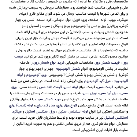
متخصصان فنی و متالوژی ما آماده ارائه مشاوره در خصوص انتخاب کالا با مشخصات
فنی و شیمیایی مناسب شما خواهند بود. سفارشات دریافتی به سرعت پردازش شده
و برای تمامی شهرها با قیمت مناسب ارسال می شود. انواع مقالع فلزی (میله،
میلگرد، تیوب، لوله، صفحه، ورق، فویل، نوار، ناودانی، گرد، تسمه، شش پر، چهار
گوش، پروفیل) روی و مس و آلومینیوم و برنج و نیکل و سرب و استیل و …و
همچنین شمش و بیلت و اسلب (تختال) در این مجموعه برای فروش ارائه شده
است. ما در این مجموعه سعی می‌کنیم تا قیمت جهانی و قیمت بازار ایران را برای
انواع محصولات ارائه نماییم. این نکته را در اعلام قیمتها می بایست در نظر داشته
باشیم که نواسان بازار فلز متناسب با قیمتهای جهانی و تغییر قیمت دلار و برخی
قوانین محدودکننده اعلامی است. در بخش گروه کالایی
روی
شما می‌توانید
قیمت
روی
،
قیمت شمش روی
مشخصات شیمیایی
خرید انواع شمش روی
را ملاحظه
نمایید. در بخش
آلومینیوم
، انواع
شمش آلومینیوم
، چهار پر (چهار پهلو یا چهار
گوش) و شش پر (شش پهلو یا شش گوش) آلومینیومی،
ورق آلومینیوم
و
لوله
آلومینیوم
،
میل گرد آلومینیوم
یرای فروش ارائه شده است. در بخش
مس
نیز شما
می توانید
قیمت مس
، قیمت انواع
لوله مسی
،
قیمت کاتد مس
و تسمه مسی ،
ورق
مسی
،
میل گرد مس
،
کویل مس
، شینه یا باس بار در ضخامت و مدل های مختلف را
ملاحظه نمایید. در بخش
سرب
نیز انواع خلوص
خرید شمش سرب
با قیمتهای رقابتی
ارائه شده است. انواع مقاطع
برنجی
انواع ورق برنج
،
میل گرد برنج
و
لوله (تیوب) برنج
و استنلس استیل
نیز انواع
لوله استنلس استیل
،
ورق استنلس استیل
و
میلگرد
استنلس استیل
نیز در سایت موجود بوده و توسط مشتریان قابل خرید است. برای
سفارش انواع مقاطع فلزی هم از طریق تماس تلفنی و هم به صورت خرید آنلاین از
سایت بازار فلزات ایران امکان‌پذیر است.