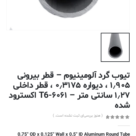
تیوب گرد آلومینیوم – قطر بیرونی
۱٫۹۰۵ ، دیواره ۰٫۳۱۷۵ ، قطر داخلی
۱٫۲۷ سانتی متر – ۶۰۶۱-T6 اکسترود
شده
( هنوز بررسی‌ای ثبت نشده است. )
out of 5
0
0.75″ OD x 0.125″ Wall x 0.5″ ID Aluminum Round Tube