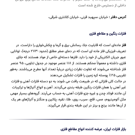
داخلی از دسترس خارج شده است
آدرس دفتر :
خیابان سپهبد قرنی، خیابان کلانتری شرقی،
فلزات رنگین و مقاطع فلزی
فلز
ماده‌ای است که قابلیت جلا، رسانش برق و گرما و چکش‌خواری را داراست. در
تعریف فیزیکی فلز ماده ای است که در دمای صفر مطلق (حدود -۲۷۳ درجه)، توانایی
عبور جریان الکتریکی از خود را دارد. فلزها دسته‌ای خاص از مواد هستند که جلای
فلزی داشته و معمولاً محکم هستند. از ۱۱۸ عنصر موجود در جدول تناوبی، ۹۵ عنصر
فلز شناخته می‌شوند که تفاوت نظرات زیادی دربارهٔ تعداد آنها مطرح می‌باشند. به‌طور
تقریبی ۲۵٪ پوسته کره زمین را فلزات تشکیل می‌دهند
در حالت کلی فلزاتی که در طبیعت یافت می شوند به دو دسته فلزات آهنی و فلزات
غیر آهنی یا همان فلزات رنگین طبقه بندی می‌گردند. آهن و انواع آلیاژها و ترکیبات
آن مانند فولاد چدن و غیره جزو فلزات آهنی به حساب می‌‌آیند. گروه‌های بسیار مهمی
مثل آلومینیوم، مس، قلع، سرب، روی، طلا، نقره، پلاتین و منگنز و آلیاژهای هر یک
از آن‌ها مانند برنج و برنز در این طبقه‌ بندی قرار می‌‌گیرند.
بازار فلزات ایران، عرضه کننده انواع مقاطع فلزی