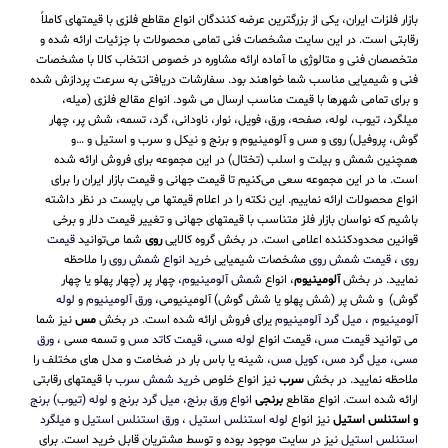
بازار فلزات ایران، یکی از بزرگترین عرضه کنندگان انواع مقاطع فلزی با قیمتهای کاملاً
رقابتی است. در این سایت مشخصات فنی تمامی محصولات با جزئیات ارائه شده و
متخصصان فنی و متالوژی ما آماده ارائه مشاوره در خصوص انتخاب کالا با مشخصات
فنی و شیمیایی مناسب شما خواهند بود. سفارشات دریافتی به سرعت پردازش شده
و برای تمامی شهرها با قیمت مناسب ارسال می شود. انواع مقالع فلزی (میله،
میلگرد، تیوب، لوله، صفحه، ورق، فویل، نوار، ناودانی، گرد، تسمه، شش پر، چهار
گوش، پروفیل) روی و مس و آلومینیوم و برنج و نیکل و سرب و استیل و …و
همچنین شمش و بیلت و اسلب (تختال) در این مجموعه برای فروش ارائه شده
است. ما در این مجموعه سعی می‌کنیم تا قیمت جهانی و قیمت بازار ایران را برای
انواع محصولات ارائه نماییم. این نکته را در اعلام قیمتها می بایست در نظر داشته
باشیم که نواسان بازار فلز متناسب با قیمتهای جهانی و تغییر قیمت دلار و برخی
قوانین محدودکننده اعلامی است. در بخش گروه کالایی
روی
شما می‌توانید
قیمت
روی
،
قیمت شمش روی
مشخصات شیمیایی
خرید انواع شمش روی
را ملاحظه
نمایید. در بخش
آلومینیوم
، انواع
شمش آلومینیوم
، چهار پر (چهار پهلو یا چهار
گوش) و شش پر (شش پهلو یا شش گوش) آلومینیومی،
ورق آلومینیوم
و
لوله
آلومینیوم
،
میل گرد آلومینیوم
یرای فروش ارائه شده است. در بخش
مس
نیز شما
می توانید
قیمت مس
، قیمت انواع
لوله مسی
،
قیمت کاتد مس
و تسمه مسی ،
ورق
مسی
،
میل گرد مس
،
کویل مس
، شینه یا باس بار در ضخامت و مدل های مختلف را
ملاحظه نمایید. در بخش
سرب
نیز انواع خلوص
خرید شمش سرب
با قیمتهای رقابتی
ارائه شده است. انواع مقاطع
برنجی
انواع ورق برنج
،
میل گرد برنج
و
لوله (تیوب) برنج
و استنلس استیل
نیز انواع
لوله استنلس استیل
،
ورق استنلس استیل
و
میلگرد
استنلس استیل
نیز در سایت موجود بوده و توسط مشتریان قابل خرید است. برای