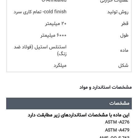
عملیات حرارتی
O-Annealed
روش تولید
cold finish- تمام کاری سرد
قطر
۲۰ میلیمتر
طول
۶۰۰۰ میلیمتر
استنلس استیل (فولاد ضد
ماده
زنگ)
شکل
میلگرد
مشخصات استاندارد و مواد
مشخصات
این ماده با مشخصات استانداردهای زیر مطابقت دارد
ASTM -A276
ASTM -A479