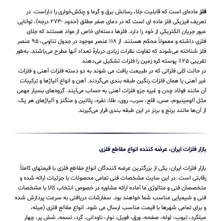
فلز
ماده‌ای است که قابلیت جلا، رسانش برق و گرما و چکش‌خواری را داراست. در
تعریف فیزیکی فلز ماده ای است که در دمای صفر مطلق (حدود -۲۷۳ درجه)، توانایی
عبور جریان الکتریکی از خود را دارد. فلزها دسته‌ای خاص از مواد هستند که جلای
فلزی داشته و معمولاً محکم هستند. از ۱۱۸ عنصر موجود در جدول تناوبی، ۹۵ عنصر
فلز شناخته می‌شوند که تفاوت نظرات زیادی دربارهٔ تعداد آنها مطرح می‌باشند. به‌طور
تقریبی ۲۵٪ پوسته کره زمین را فلزات تشکیل می‌دهند
در حالت کلی فلزاتی که در طبیعت یافت می شوند به دو دسته فلزات آهنی و فلزات
غیر آهنی یا همان فلزات رنگین طبقه بندی می‌گردند. آهن و انواع آلیاژها و ترکیبات
آن مانند فولاد چدن و غیره جزو فلزات آهنی به حساب می‌‌آیند. گروه‌های بسیار مهمی
مثل آلومینیوم، مس، قلع، سرب، روی، طلا، نقره، پلاتین و منگنز و آلیاژهای هر یک
از آن‌ها مانند برنج و برنز در این طبقه‌ بندی قرار می‌‌گیرند.
بازار فلزات ایران، عرضه کننده انواع مقاطع فلزی
بازار فلزات ایران، یکی از بزرگترین عرضه کنندگان انواع مقاطع فلزی با قیمتهای کاملاً
رقابتی است. در این سایت مشخصات فنی تمامی محصولات با جزئیات ارائه شده و
متخصصان فنی و متالوژی ما آماده ارائه مشاوره در خصوص انتخاب کالا با مشخصات
فنی و شیمیایی مناسب شما خواهند بود. سفارشات دریافتی به سرعت پردازش شده
و برای تمامی شهرها با قیمت مناسب ارسال می شود. انواع مقالع فلزی (میله،
میلگرد، تیوب، لوله، صفحه، ورق، فویل، نوار، ناودانی، گرد، تسمه، شش پر، چهار