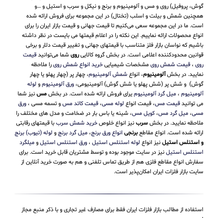
گوش، پروفیل) روی و مس و آلومینیوم و برنج و نیکل و سرب و استیل و …و
همچنین شمش و بیلت و اسلب (تختال) در این مجموعه برای فروش ارائه شده
است. ما در این مجموعه سعی می‌کنیم تا قیمت جهانی و قیمت بازار ایران را برای
انواع محصولات ارائه نماییم. این نکته را در اعلام قیمتها می بایست در نظر داشته
باشیم که نواسان بازار فلز متناسب با قیمتهای جهانی و تغییر قیمت دلار و برخی
قوانین محدودکننده اعلامی است. در بخش گروه کالایی
روی
شما می‌توانید
قیمت
روی
،
قیمت شمش روی
مشخصات شیمیایی
خرید انواع شمش روی
را ملاحظه
نمایید. در بخش
آلومینیوم
، انواع
شمش آلومینیوم
، چهار پر (چهار پهلو یا چهار
گوش) و شش پر (شش پهلو یا شش گوش) آلومینیومی،
ورق آلومینیوم
و
لوله
آلومینیوم
،
میل گرد آلومینیوم
یرای فروش ارائه شده است. در بخش
مس
نیز شما
می توانید
قیمت مس
، قیمت انواع
لوله مسی
،
قیمت کاتد مس
و تسمه مسی ،
ورق
مسی
،
میل گرد مس
،
کویل مس
، شینه یا باس بار در ضخامت و مدل های مختلف را
ملاحظه نمایید. در بخش
سرب
نیز انواع خلوص
خرید شمش سرب
با قیمتهای رقابتی
ارائه شده است. انواع مقاطع
برنجی
انواع ورق برنج
،
میل گرد برنج
و
لوله (تیوب) برنج
و استنلس استیل
نیز انواع
لوله استنلس استیل
،
ورق استنلس استیل
و
میلگرد
استنلس استیل
نیز در سایت موجود بوده و توسط مشتریان قابل خرید است. برای
سفارش انواع مقاطع فلزی هم از طریق تماس تلفنی و هم به صورت خرید آنلاین از
سایت بازار فلزات ایران امکان‌پذیر است.
استفاده از مطالب بازار فلزات ایران فقط برای مصارف غیر تجاری و با ذکر منبع مجاز