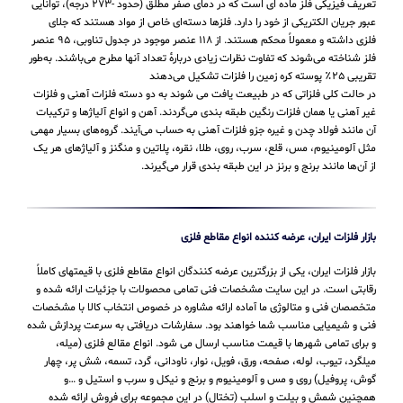
تعریف فیزیکی فلز ماده ای است که در دمای صفر مطلق (حدود -۲۷۳ درجه)، توانایی
عبور جریان الکتریکی از خود را دارد. فلزها دسته‌ای خاص از مواد هستند که جلای
فلزی داشته و معمولاً محکم هستند. از ۱۱۸ عنصر موجود در جدول تناوبی، ۹۵ عنصر
فلز شناخته می‌شوند که تفاوت نظرات زیادی دربارهٔ تعداد آنها مطرح می‌باشند. به‌طور
تقریبی ۲۵٪ پوسته کره زمین را فلزات تشکیل می‌دهند
در حالت کلی فلزاتی که در طبیعت یافت می شوند به دو دسته فلزات آهنی و فلزات
غیر آهنی یا همان فلزات رنگین طبقه بندی می‌گردند. آهن و انواع آلیاژها و ترکیبات
آن مانند فولاد چدن و غیره جزو فلزات آهنی به حساب می‌‌آیند. گروه‌های بسیار مهمی
مثل آلومینیوم، مس، قلع، سرب، روی، طلا، نقره، پلاتین و منگنز و آلیاژهای هر یک
از آن‌ها مانند برنج و برنز در این طبقه‌ بندی قرار می‌‌گیرند.
بازار فلزات ایران، عرضه کننده انواع مقاطع فلزی
بازار فلزات ایران، یکی از بزرگترین عرضه کنندگان انواع مقاطع فلزی با قیمتهای کاملاً
رقابتی است. در این سایت مشخصات فنی تمامی محصولات با جزئیات ارائه شده و
متخصصان فنی و متالوژی ما آماده ارائه مشاوره در خصوص انتخاب کالا با مشخصات
فنی و شیمیایی مناسب شما خواهند بود. سفارشات دریافتی به سرعت پردازش شده
و برای تمامی شهرها با قیمت مناسب ارسال می شود. انواع مقالع فلزی (میله،
میلگرد، تیوب، لوله، صفحه، ورق، فویل، نوار، ناودانی، گرد، تسمه، شش پر، چهار
گوش، پروفیل) روی و مس و آلومینیوم و برنج و نیکل و سرب و استیل و …و
همچنین شمش و بیلت و اسلب (تختال) در این مجموعه برای فروش ارائه شده