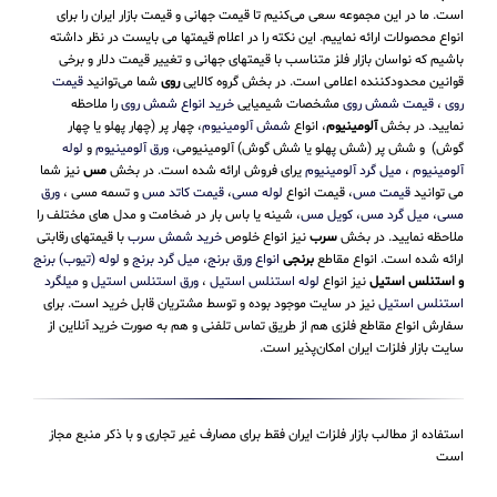
است. ما در این مجموعه سعی می‌کنیم تا قیمت جهانی و قیمت بازار ایران را برای
انواع محصولات ارائه نماییم. این نکته را در اعلام قیمتها می بایست در نظر داشته
باشیم که نواسان بازار فلز متناسب با قیمتهای جهانی و تغییر قیمت دلار و برخی
قوانین محدودکننده اعلامی است. در بخش گروه کالایی
روی
شما می‌توانید
قیمت
روی
،
قیمت شمش روی
مشخصات شیمیایی
خرید انواع شمش روی
را ملاحظه
نمایید. در بخش
آلومینیوم
، انواع
شمش آلومینیوم
، چهار پر (چهار پهلو یا چهار
گوش) و شش پر (شش پهلو یا شش گوش) آلومینیومی،
ورق آلومینیوم
و
لوله
آلومینیوم
،
میل گرد آلومینیوم
یرای فروش ارائه شده است. در بخش
مس
نیز شما
می توانید
قیمت مس
، قیمت انواع
لوله مسی
،
قیمت کاتد مس
و تسمه مسی ،
ورق
مسی
،
میل گرد مس
،
کویل مس
، شینه یا باس بار در ضخامت و مدل های مختلف را
ملاحظه نمایید. در بخش
سرب
نیز انواع خلوص
خرید شمش سرب
با قیمتهای رقابتی
ارائه شده است. انواع مقاطع
برنجی
انواع ورق برنج
،
میل گرد برنج
و
لوله (تیوب) برنج
و استنلس استیل
نیز انواع
لوله استنلس استیل
،
ورق استنلس استیل
و
میلگرد
استنلس استیل
نیز در سایت موجود بوده و توسط مشتریان قابل خرید است. برای
سفارش انواع مقاطع فلزی هم از طریق تماس تلفنی و هم به صورت خرید آنلاین از
سایت بازار فلزات ایران امکان‌پذیر است.
استفاده از مطالب بازار فلزات ایران فقط برای مصارف غیر تجاری و با ذکر منبع مجاز
است