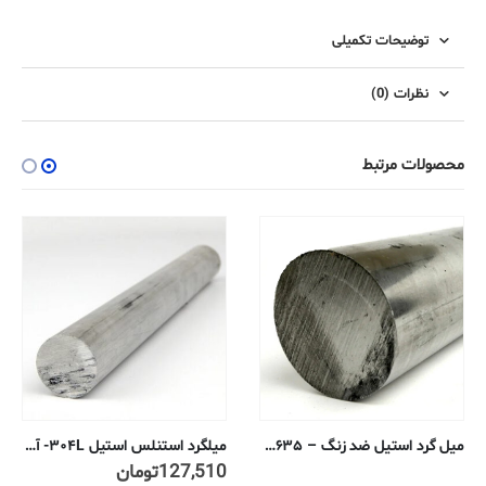
توضیحات تکمیلی
نظرات (0)
محصولات مرتبط
میل گرد استیل ضد زنگ – ۰٫۶۳۵ سانتی متر – ۳۰۳ پوشش خنک کننده آنیل
میلگرد استنلس استیل ۳۰۴L- آنیل شده تمام کاری سرد ۶ میلیمتر
127,510
تومان