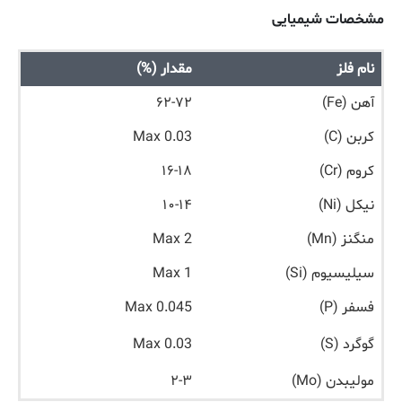
مشخصات شیمیایی
نام فلز
مقدار (%)
آهن (Fe)
۶۲-۷۲
کربن (C)
Max 0.03
کروم (Cr)
۱۶-۱۸
نیکل (Ni)
۱۰-۱۴
منگنز (Mn)
Max 2
سیلیسیوم (Si)
Max 1
فسفر (P)
Max 0.045
گوگرد (S)
Max 0.03
مولیبدن (Mo)
۲-۳