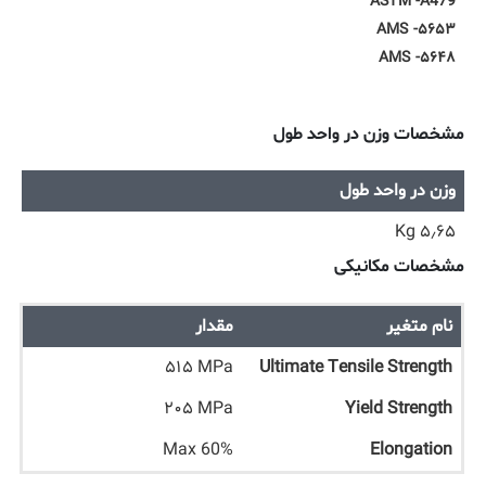
ASTM -A479
AMS -۵۶۵۳
AMS -۵۶۴۸
مشخصات وزن در واحد طول
وزن در واحد طول
۵٫۶۵ Kg
مشخصات مکانیکی
نام متغیر
مقدار
۵۱۵ MPa
Ultimate Tensile Strength
۲۰۵ MPa
Yield Strength
Max 60%
Elongation