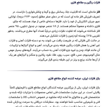
فلزات رنگین و مقاطع فلزی
فلز
ماده‌ای است که قابلیت جلا، رسانش برق و گرما و چکش‌خواری را داراست. در
تعریف فیزیکی فلز ماده ای است که در دمای صفر مطلق (حدود -۲۷۳ درجه)، توانایی
عبور جریان الکتریکی از خود را دارد. فلزها دسته‌ای خاص از مواد هستند که جلای
فلزی داشته و معمولاً محکم هستند. از ۱۱۸ عنصر موجود در جدول تناوبی، ۹۵ عنصر
فلز شناخته می‌شوند که تفاوت نظرات زیادی دربارهٔ تعداد آنها مطرح می‌باشند. به‌طور
تقریبی ۲۵٪ پوسته کره زمین را فلزات تشکیل می‌دهند
در حالت کلی فلزاتی که در طبیعت یافت می شوند به دو دسته فلزات آهنی و فلزات
غیر آهنی یا همان فلزات رنگین طبقه بندی می‌گردند. آهن و انواع آلیاژها و ترکیبات
آن مانند فولاد چدن و غیره جزو فلزات آهنی به حساب می‌‌آیند. گروه‌های بسیار مهمی
مثل آلومینیوم، مس، قلع، سرب، روی، طلا، نقره، پلاتین و منگنز و آلیاژهای هر یک
از آن‌ها مانند برنج و برنز در این طبقه‌ بندی قرار می‌‌گیرند.
بازار فلزات ایران، عرضه کننده انواع مقاطع فلزی
بازار فلزات ایران، یکی از بزرگترین عرضه کنندگان انواع مقاطع فلزی با قیمتهای کاملاً
رقابتی است. در این سایت مشخصات فنی تمامی محصولات با جزئیات ارائه شده و
متخصصان فنی و متالوژی ما آماده ارائه مشاوره در خصوص انتخاب کالا با مشخصات
فنی و شیمیایی مناسب شما خواهند بود. سفارشات دریافتی به سرعت پردازش شده
و برای تمامی شهرها با قیمت مناسب ارسال می شود. انواع مقالع فلزی (میله،