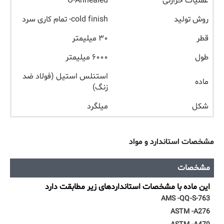
عملیات حرارتی
O-Annealed
روش تولید
cold finish- تمام کاری سرد
قطر
۳۰ میلیمتر
طول
۶۰۰۰ میلیمتر
استنلس استیل (فولاد ضد
ماده
زنگ)
شکل
میلگرد
مشخصات استاندارد و مواد
مشخصات
این ماده با مشخصات استانداردهای زیر مطابقت دارد
AMS -QQ-S-763
ASTM -A276