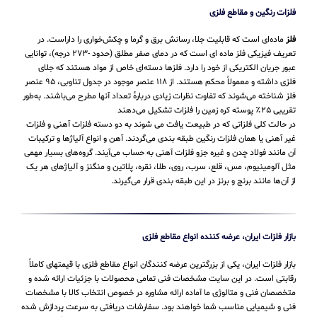
فلزات رنگین و مقاطع فلزی
فلز
ماده‌ای است که قابلیت جلا، رسانش برق و گرما و چکش‌خواری را داراست. در
تعریف فیزیکی فلز ماده ای است که در دمای صفر مطلق (حدود -۲۷۳ درجه)، توانایی
عبور جریان الکتریکی از خود را دارد. فلزها دسته‌ای خاص از مواد هستند که جلای
فلزی داشته و معمولاً محکم هستند. از ۱۱۸ عنصر موجود در جدول تناوبی، ۹۵ عنصر
فلز شناخته می‌شوند که تفاوت نظرات زیادی دربارهٔ تعداد آنها مطرح می‌باشند. به‌طور
تقریبی ۲۵٪ پوسته کره زمین را فلزات تشکیل می‌دهند
در حالت کلی فلزاتی که در طبیعت یافت می شوند به دو دسته فلزات آهنی و فلزات
غیر آهنی یا همان فلزات رنگین طبقه بندی می‌گردند. آهن و انواع آلیاژها و ترکیبات
آن مانند فولاد چدن و غیره جزو فلزات آهنی به حساب می‌‌آیند. گروه‌های بسیار مهمی
مثل آلومینیوم، مس، قلع، سرب، روی، طلا، نقره، پلاتین و منگنز و آلیاژهای هر یک
از آن‌ها مانند برنج و برنز در این طبقه‌ بندی قرار می‌‌گیرند.
بازار فلزات ایران، عرضه کننده انواع مقاطع فلزی
بازار فلزات ایران، یکی از بزرگترین عرضه کنندگان انواع مقاطع فلزی با قیمتهای کاملاً
رقابتی است. در این سایت مشخصات فنی تمامی محصولات با جزئیات ارائه شده و
متخصصان فنی و متالوژی ما آماده ارائه مشاوره در خصوص انتخاب کالا با مشخصات