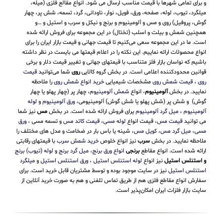
فنی و شیمیایی مناسب شما خواهند بود. سفارشات دریافتی به سرعت پردازش شده
و برای تمامی شهرها با قیمت مناسب ارسال می شود. انواع مقالع فلزی (میله،
میلگرد، تیوب، لوله، صفحه، ورق، فویل، نوار، ناودانی، گرد، تسمه، شش پر، چهار
گوش، پروفیل) روی و مس و آلومینیوم و برنج و نیکل و سرب و استیل و …و
همچنین شمش و بیلت و اسلب (تختال) در این مجموعه برای فروش ارائه شده
است. ما در این مجموعه سعی می‌کنیم تا قیمت جهانی و قیمت بازار ایران را برای
انواع محصولات ارائه نماییم. این نکته را در اعلام قیمتها می بایست در نظر داشته
باشیم که نواسان بازار فلز متناسب با قیمتهای جهانی و تغییر قیمت دلار و برخی
قوانین محدودکننده اعلامی است. در بخش گروه کالایی
روی
شما می‌توانید
قیمت
روی
،
قیمت شمش روی
مشخصات شیمیایی
خرید انواع شمش روی
را ملاحظه
نمایید. در بخش
آلومینیوم
، انواع
شمش آلومینیوم
، چهار پر (چهار پهلو یا چهار
گوش) و شش پر (شش پهلو یا شش گوش) آلومینیومی،
ورق آلومینیوم
و
لوله
آلومینیوم
،
میل گرد آلومینیوم
یرای فروش ارائه شده است. در بخش
مس
نیز شما
می توانید
قیمت مس
، قیمت انواع
لوله مسی
،
قیمت کاتد مس
و تسمه مسی ،
ورق
مسی
،
میل گرد مس
،
کویل مس
، شینه یا باس بار در ضخامت و مدل های مختلف را
ملاحظه نمایید. در بخش
سرب
نیز انواع خلوص
خرید شمش سرب
با قیمتهای رقابتی
ارائه شده است. انواع مقاطع
برنجی
انواع ورق برنج
،
میل گرد برنج
و
لوله (تیوب) برنج
و استنلس استیل
نیز انواع
لوله استنلس استیل
،
ورق استنلس استیل
و
میلگرد
استنلس استیل
نیز در سایت موجود بوده و توسط مشتریان قابل خرید است. برای
سفارش انواع مقاطع فلزی هم از طریق تماس تلفنی و هم به صورت خرید آنلاین از
سایت بازار فلزات ایران امکان‌پذیر است.