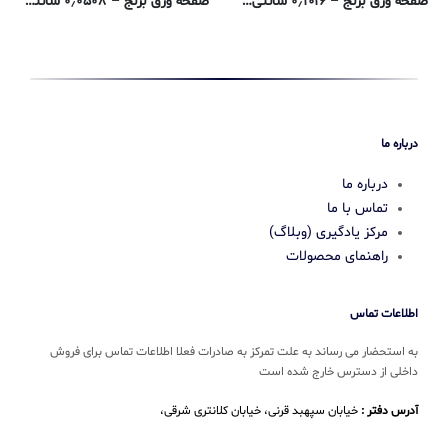
صفحه ورق برنج – ۰٫۱۰۱۶ سانتی متر – ۲۶۰-H02
صفحه ورق برنج – ۰٫۰۵۰۸ سانتی متر – ۲۶۰-H02
ورق برنجی C270 آنیل شده
277,400
تومان
درباره ما
درباره ما
تماس با ما
مرکز یادگیری (وبلاگ)
راهنمای محصولات
اطلاعات تماس
به استحضار می رساند به علت تمرکز به صادرات فعلا اطلاعات تماس برای فروش
داخلی از دسترس خارج شده است
آدرس دفتر :
خیابان سپهبد قرنی، خیابان کلانتری شرقی،