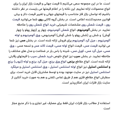
است. ما در این مجموعه سعی می‌کنیم تا قیمت جهانی و قیمت بازار ایران را برای
انواع محصولات ارائه نماییم. این نکته را در اعلام قیمتها می بایست در نظر داشته
باشیم که نواسان بازار فلز متناسب با قیمتهای جهانی و تغییر قیمت دلار و برخی
قوانین محدودکننده اعلامی است. در بخش گروه کالایی
روی
شما می‌توانید
قیمت
روی
،
قیمت شمش روی
مشخصات شیمیایی
خرید انواع شمش روی
را ملاحظه
نمایید. در بخش
آلومینیوم
، انواع
شمش آلومینیوم
، چهار پر (چهار پهلو یا چهار
گوش) و شش پر (شش پهلو یا شش گوش) آلومینیومی،
ورق آلومینیوم
و
لوله
آلومینیوم
،
میل گرد آلومینیوم
یرای فروش ارائه شده است. در بخش
مس
نیز شما
می توانید
قیمت مس
، قیمت انواع
لوله مسی
،
قیمت کاتد مس
و تسمه مسی ،
ورق
مسی
،
میل گرد مس
،
کویل مس
، شینه یا باس بار در ضخامت و مدل های مختلف را
ملاحظه نمایید. در بخش
سرب
نیز انواع خلوص
خرید شمش سرب
با قیمتهای رقابتی
ارائه شده است. انواع مقاطع
برنجی
انواع ورق برنج
،
میل گرد برنج
و
لوله (تیوب) برنج
و استنلس استیل
نیز انواع
لوله استنلس استیل
،
ورق استنلس استیل
و
میلگرد
استنلس استیل
نیز در سایت موجود بوده و توسط مشتریان قابل خرید است. برای
سفارش انواع مقاطع فلزی هم از طریق تماس تلفنی و هم به صورت خرید آنلاین از
سایت بازار فلزات ایران امکان‌پذیر است.
استفاده از مطالب بازار فلزات ایران فقط برای مصارف غیر تجاری و با ذکر منبع مجاز
است