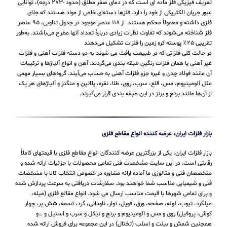
تعریف فیزیکی فلز ماده ای است که در دمای صفر مطلق (حدود -۲۷۳ درجه)، توانایی
عبور جریان الکتریکی از خود را دارد. فلزها دسته‌ای خاص از مواد هستند که جلای
فلزی داشته و معمولاً محکم هستند. از ۱۱۸ عنصر موجود در جدول تناوبی، ۹۵ عنصر
فلز شناخته می‌شوند که تفاوت نظرات زیادی دربارهٔ تعداد آنها مطرح می‌باشند. به‌طور
تقریبی ۲۵٪ پوسته کره زمین را فلزات تشکیل می‌دهند
در حالت کلی فلزاتی که در طبیعت یافت می شوند به دو دسته فلزات آهنی و فلزات
غیر آهنی یا همان فلزات رنگین طبقه بندی می‌گردند. آهن و انواع آلیاژها و ترکیبات
آن مانند فولاد چدن و غیره جزو فلزات آهنی به حساب می‌‌آیند. گروه‌های بسیار مهمی
مثل آلومینیوم، مس، قلع، سرب، روی، طلا، نقره، پلاتین و منگنز و آلیاژهای هر یک
از آن‌ها مانند برنج و برنز در این طبقه‌ بندی قرار می‌‌گیرند.
بازار فلزات ایران، عرضه کننده انواع مقاطع فلزی
بازار فلزات ایران، یکی از بزرگترین عرضه کنندگان انواع مقاطع فلزی با قیمتهای کاملاً
رقابتی است. در این سایت مشخصات فنی تمامی محصولات با جزئیات ارائه شده و
متخصصان فنی و متالوژی ما آماده ارائه مشاوره در خصوص انتخاب کالا با مشخصات
فنی و شیمیایی مناسب شما خواهند بود. سفارشات دریافتی به سرعت پردازش شده
و برای تمامی شهرها با قیمت مناسب ارسال می شود. انواع مقالع فلزی (میله،
میلگرد، تیوب، لوله، صفحه، ورق، فویل، نوار، ناودانی، گرد، تسمه، شش پر، چهار
گوش، پروفیل) روی و مس و آلومینیوم و برنج و نیکل و سرب و استیل و …و
همچنین شمش و بیلت و اسلب (تختال) در این مجموعه برای فروش ارائه شده