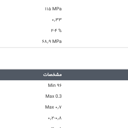
۱۱۵ MPa
۰٫۳۳
۲-۴ %
۶۸٫۹ MPa
مشخصات
۹۶ Min
Max 0.3
۰٫۷ Max
۰٫۲-۰٫۸