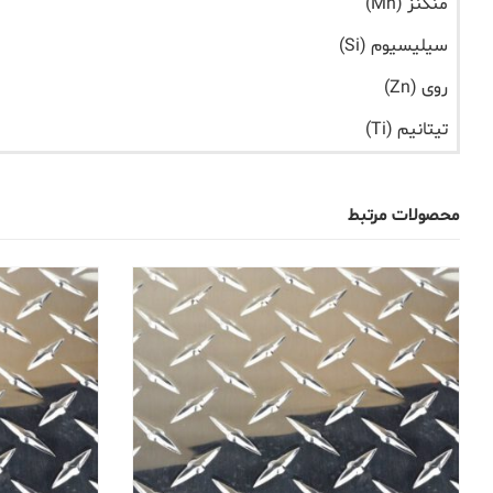
منگنز (Mn)
سیلیسیوم (Si)
روی (Zn)
تیتانیم (Ti)
محصولات مرتبط