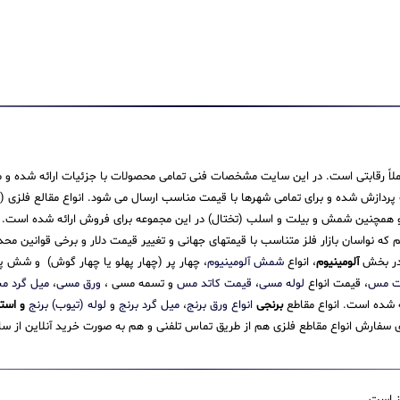
 کاملاً رقابتی است. در این سایت مشخصات فنی تمامی محصولات با جزئیات ارائه شده و م
ش شده و برای تمامی شهرها با قیمت مناسب ارسال می شود. انواع مقالع فلزی (میله،
همچنین شمش و بیلت و اسلب (تختال) در این مجموعه برای فروش ارائه شده است. ما در
یم که نواسان بازار فلز متناسب با قیمتهای جهانی و تغییر قیمت دلار و برخی قوانین م
 در بخش
آلومینیوم
، انواع
شمش آلومینیوم
، چهار پر (چهار پهلو یا چهار گوش) و شش
ت مس
، قیمت انواع
لوله مسی
،
قیمت کاتد مس
و تسمه مسی ،
ورق مسی
،
میل گرد 
ئه شده است. انواع مقاطع
برنجی
انواع ورق برنج
،
میل گرد برنج
و
لوله (تیوب) برنج
و است
سفارش انواع مقاطع فلزی هم از طریق تماس تلفنی و هم به صورت خرید آنلاین از سایت