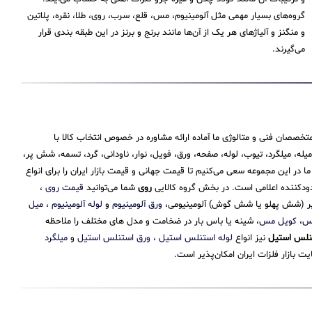
گروه‌های بسیار مهمی مثل آلومینیوم، مس، قلع، سرب، روی، طلا، نقره، پلاتین
و منگنز و آلیاژهای هر یک از آن‌ها مانند برنج و برنز در این طبقه‌ بندی قرار
می‌‌گیرند.
تخصصان فنی و متالوژی ما آماده ارائه مشاوره در خصوص انتخاب کالا با
 میلگرد، تیوب، لوله، صفحه، ورق، فویل، نوار، ناودانی، گرد، تسمه، شش پر،
 این مجموعه سعی می‌کنیم تا قیمت جهانی و قیمت بازار ایران را برای انواع
حدودکننده اعلامی است. در بخش گروه کالایی
روی
شما می‌توانید
قیمت روی
،
 پر (شش پهلو یا شش گوش) آلومینیومی،
ورق آلومینیوم
و
لوله آلومینیوم
،
میل
مس
،
کویل مس
، شینه یا باس بار در ضخامت و مدل های مختلف را ملاحظه
نلس استیل
نیز انواع
لوله استنلس استیل
،
ورق استنلس استیل
و
میلگرد
 بازار فلزات ایران امکان‌پذیر است.