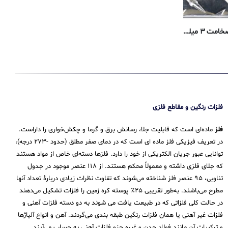
ورق آلومینیوم آجدار ۳۱۰۵-H12 – ضخامت ۳ میلیمتر
فلزات رنگین و مقاطع فلزی
فلز
ماده‌ای است که قابلیت جلا، رسانش برق و گرما و چکش‌خواری را داراست.
در تعریف فیزیکی فلز ماده ای است که در دمای صفر مطلق (حدود -۲۷۳ درجه)،
توانایی عبور جریان الکتریکی از خود را دارد. فلزها دسته‌ای خاص از مواد هستند
که جلای فلزی داشته و معمولاً محکم هستند. از ۱۱۸ عنصر موجود در جدول
تناوبی، ۹۵ عنصر فلز شناخته می‌شوند که تفاوت نظرات زیادی دربارهٔ تعداد آنها
مطرح می‌باشند. به‌طور تقریبی ۲۵٪ پوسته کره زمین را فلزات تشکیل می‌دهند
در حالت کلی فلزاتی که در طبیعت یافت می شوند به دو دسته فلزات آهنی و
فلزات غیر آهنی یا همان فلزات رنگین طبقه بندی می‌گردند. آهن و انواع آلیاژها
و ترکیبات آن مانند فولاد چدن و غیره جزو فلزات آهنی به حساب می‌‌آیند.