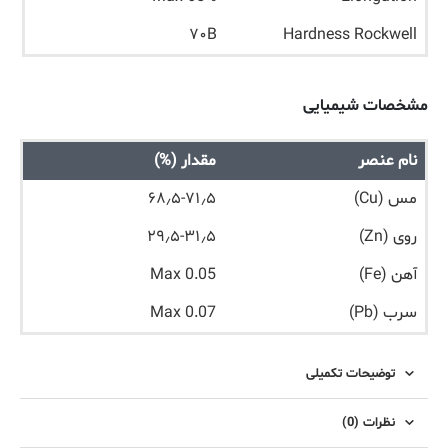
۷۰B
Hardness Rockwell
مشخصات شیمیایی
نام عنصر
مقدار (%)
مس (Cu)
۶۸٫۵-۷۱٫۵
روی (Zn)
۲۹٫۵-۳۱٫۵
آهن (Fe)
Max 0.05
سرب (Pb)
Max 0.07
توضیحات تکمیلی
نظرات (0)