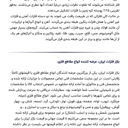
فلز شناخته می‌شوند که تفاوت نظرات زیادی دربارهٔ تعداد آنها مطرح می‌باشند. به‌طور
تقریبی ۲۵٪ پوسته کره زمین را فلزات تشکیل می‌دهند
در حالت کلی فلزاتی که در طبیعت یافت می شوند به دو دسته فلزات آهنی و فلزات
غیر آهنی یا همان فلزات رنگین طبقه بندی می‌گردند. آهن و انواع آلیاژها و ترکیبات
آن مانند فولاد چدن و غیره جزو فلزات آهنی به حساب می‌‌آیند. گروه‌های بسیار مهمی
مثل آلومینیوم، مس، قلع، سرب، روی، طلا، نقره، پلاتین و منگنز و آلیاژهای هر یک
از آن‌ها مانند برنج و برنز در این طبقه‌ بندی قرار می‌‌گیرند.
بازار فلزات ایران، عرضه کننده انواع مقاطع فلزی
بازار فلزات ایران، یکی از بزرگترین عرضه کنندگان انواع مقاطع فلزی با قیمتهای کاملاً
رقابتی است. در این سایت مشخصات فنی تمامی محصولات با جزئیات ارائه شده و
متخصصان فنی و متالوژی ما آماده ارائه مشاوره در خصوص انتخاب کالا با مشخصات
فنی و شیمیایی مناسب شما خواهند بود. سفارشات دریافتی به سرعت پردازش شده
و برای تمامی شهرها با قیمت مناسب ارسال می شود. انواع مقالع فلزی (میله،
میلگرد، تیوب، لوله، صفحه، ورق، فویل، نوار، ناودانی، گرد، تسمه، شش پر، چهار
گوش، پروفیل) روی و مس و آلومینیوم و برنج و نیکل و سرب و استیل و …و
همچنین شمش و بیلت و اسلب (تختال) در این مجموعه برای فروش ارائه شده
است. ما در این مجموعه سعی می‌کنیم تا قیمت جهانی و قیمت بازار ایران را برای
انواع محصولات ارائه نماییم. این نکته را در اعلام قیمتها می بایست در نظر داشته