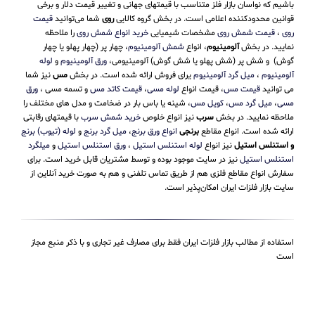
باشیم که نواسان بازار فلز متناسب با قیمتهای جهانی و تغییر قیمت دلار و برخی
قوانین محدودکننده اعلامی است. در بخش گروه کالایی
روی
شما می‌توانید
قیمت
روی
،
قیمت شمش روی
مشخصات شیمیایی
خرید انواع شمش روی
را ملاحظه
نمایید. در بخش
آلومینیوم
، انواع
شمش آلومینیوم
، چهار پر (چهار پهلو یا چهار
گوش) و شش پر (شش پهلو یا شش گوش) آلومینیومی،
ورق آلومینیوم
و
لوله
آلومینیوم
،
میل گرد آلومینیوم
یرای فروش ارائه شده است. در بخش
مس
نیز شما
می توانید
قیمت مس
، قیمت انواع
لوله مسی
،
قیمت کاتد مس
و تسمه مسی ،
ورق
مسی
،
میل گرد مس
،
کویل مس
، شینه یا باس بار در ضخامت و مدل های مختلف را
ملاحظه نمایید. در بخش
سرب
نیز انواع خلوص
خرید شمش سرب
با قیمتهای رقابتی
ارائه شده است. انواع مقاطع
برنجی
انواع ورق برنج
،
میل گرد برنج
و
لوله (تیوب) برنج
و استنلس استیل
نیز انواع
لوله استنلس استیل
،
ورق استنلس استیل
و
میلگرد
استنلس استیل
نیز در سایت موجود بوده و توسط مشتریان قابل خرید است. برای
سفارش انواع مقاطع فلزی هم از طریق تماس تلفنی و هم به صورت خرید آنلاین از
سایت بازار فلزات ایران امکان‌پذیر است.
استفاده از مطالب بازار فلزات ایران فقط برای مصارف غیر تجاری و با ذکر منبع مجاز
است