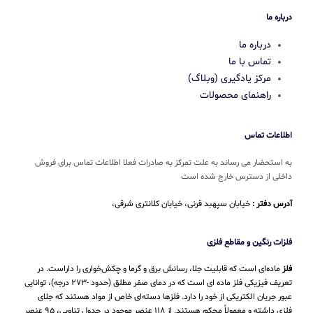
درباره ما
درباره ما
تماس با ما
مرکز یادگیری (وبلاگ)
راهنمای محصولات
اطلاعات تماس
به استحضار می رساند به علت تمرکز به صادرات فعلا اطلاعات تماس برای فروش
داخلی از دسترس خارج شده است
آدرس دفتر :
خیابان سپهبد قرنی، خیابان کلانتری شرقی،
فلزات رنگین و مقاطع فلزی
فلز
ماده‌ای است که قابلیت جلا، رسانش برق و گرما و چکش‌خواری را داراست. در
تعریف فیزیکی فلز ماده ای است که در دمای صفر مطلق (حدود -۲۷۳ درجه)، توانایی
عبور جریان الکتریکی از خود را دارد. فلزها دسته‌ای خاص از مواد هستند که جلای
فلزی داشته و معمولاً محکم هستند. از ۱۱۸ عنصر موجود در جدول تناوبی، ۹۵ عنصر