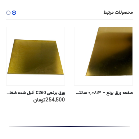
محصولات مرتبط
H02
ورق برنجی C260 آنیل شده ضخامت ۰٫۳ میلیمتر
ورق برنجی C270 آنیل شده ضخامت ۰٫۵ میلیمتر
254,500
تومان
277,400
تومان