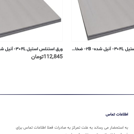
ورق استنلس استیل ۳۰۴L- آنیل شده- ۲B- ضخامت ۰٫۵ میلیمتر
112,845
تومان
اطلاعات تماس
به استحضار می رساند به علت تمرکز به صادرات فعلا اطلاعات تماس برای