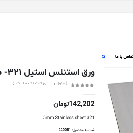
ماس با ما
ورق استنلس استیل ۳۲۱- ضخامت ۵ میلیمتر
( هنوز بررسی‌ای ثبت نشده است. )
out of 5
0
142,202
تومان
5mm Stainless sheet 321
شناسه محصول:
220051