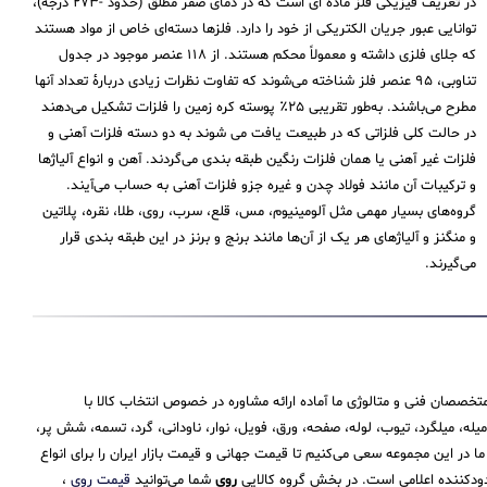
در تعریف فیزیکی فلز ماده ای است که در دمای صفر مطلق (حدود -۲۷۳ درجه)،
توانایی عبور جریان الکتریکی از خود را دارد. فلزها دسته‌ای خاص از مواد هستند
که جلای فلزی داشته و معمولاً محکم هستند. از ۱۱۸ عنصر موجود در جدول
تناوبی، ۹۵ عنصر فلز شناخته می‌شوند که تفاوت نظرات زیادی دربارهٔ تعداد آنها
مطرح می‌باشند. به‌طور تقریبی ۲۵٪ پوسته کره زمین را فلزات تشکیل می‌دهند
در حالت کلی فلزاتی که در طبیعت یافت می شوند به دو دسته فلزات آهنی و
فلزات غیر آهنی یا همان فلزات رنگین طبقه بندی می‌گردند. آهن و انواع آلیاژها
و ترکیبات آن مانند فولاد چدن و غیره جزو فلزات آهنی به حساب می‌‌آیند.
گروه‌های بسیار مهمی مثل آلومینیوم، مس، قلع، سرب، روی، طلا، نقره، پلاتین
و منگنز و آلیاژهای هر یک از آن‌ها مانند برنج و برنز در این طبقه‌ بندی قرار
می‌‌گیرند.
تخصصان فنی و متالوژی ما آماده ارائه مشاوره در خصوص انتخاب کالا با
 میلگرد، تیوب، لوله، صفحه، ورق، فویل، نوار، ناودانی، گرد، تسمه، شش پر،
 این مجموعه سعی می‌کنیم تا قیمت جهانی و قیمت بازار ایران را برای انواع
حدودکننده اعلامی است. در بخش گروه کالایی
روی
شما می‌توانید
قیمت روی
،