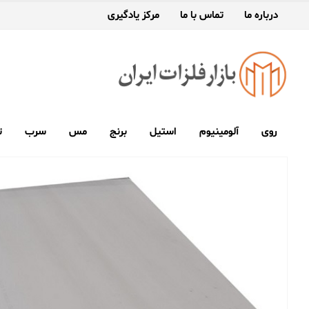
درباره ما
تماس با ما
مرکز یادگیری
روی
آلومینیوم
استیل
برنج
مس
سرب
ت