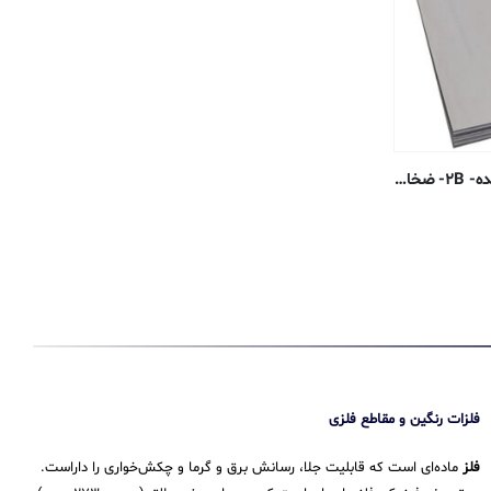
ورق استنلس استیل ۳۰۴L- آنیل شده- ۲B- ضخامت ۰٫۸ میلیمتر
فلزات رنگین و مقاطع فلزی
فلز
ماده‌ای است که قابلیت جلا، رسانش برق و گرما و چکش‌خواری را داراست.