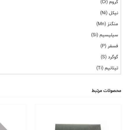
کروم (Cr)
نیکل (Ni)
منگنز (Mn)
سیلیسیم (Si)
فسفر (P)
گوگرد (S)
تیتانیم (Ti)
محصولات مرتبط