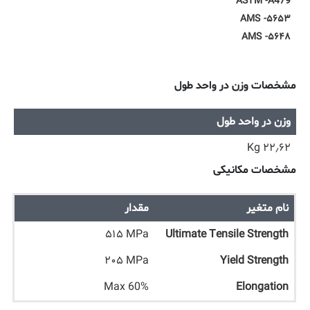
ASTM -A479
AMS -۵۶۵۳
AMS -۵۶۴۸
مشخصات وزن در واحد طول
وزن در واحد طول
۲۲٫۶۲ Kg
مشخصات مکانیکی
نام متغیر
مقدار
۵۱۵ MPa
Ultimate Tensile Strength
۲۰۵ MPa
Yield Strength
Max 60%
Elongation