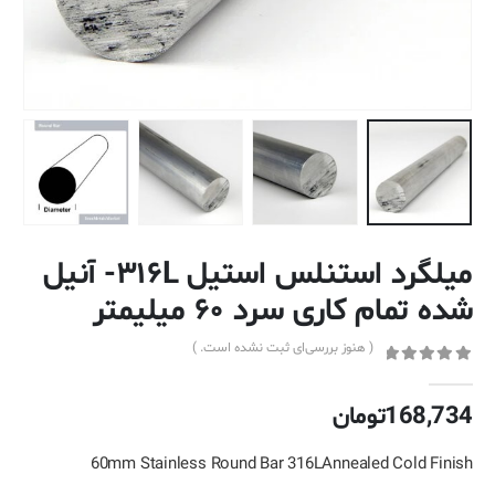
میلگرد استنلس استیل ۳۱۶L- آنیل
شده تمام کاری سرد ۶۰ میلیمتر
( هنوز بررسی‌ای ثبت نشده است. )
out of 5
0
168,734
تومان
60mm Stainless Round Bar 316LAnnealed Cold Finish