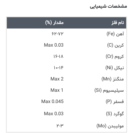
مشخصات شیمیایی
نام فلز
مقدار (%)
آهن (Fe)
۶۲-۷۲
کربن (C)
Max 0.03
کروم (Cr)
۱۶-۱۸
نیکل (Ni)
۱۰-۱۴
منگنز (Mn)
Max 2
سیلیسیوم (Si)
Max 1
فسفر (P)
Max 0.045
گوگرد (S)
Max 0.03
مولیبدن (Mo)
۲-۳