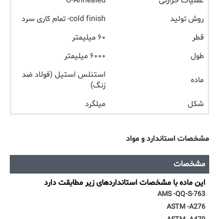
عملیات حرارتی
O-Annealed
روش تولید
cold finish- تمام کاری سرد
قطر
۶۰ میلیمتر
طول
۶۰۰۰ میلیمتر
استنلس استیل (فولاد ضد
ماده
زنگ)
شکل
میلگرد
مشخصات استاندارد و مواد
مشخصات
این ماده با مشخصات استانداردهای زیر مطابقت دارد
AMS -QQ-S-763
ASTM -A276