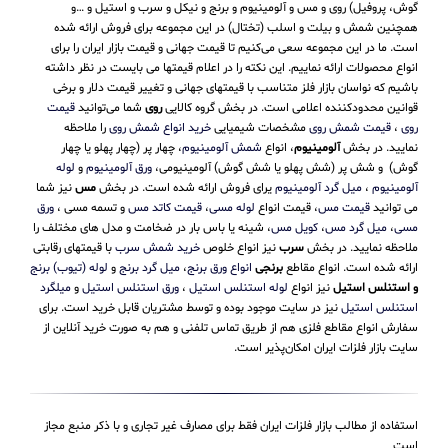
گوش، پروفیل) روی و مس و آلومینیوم و برنج و نیکل و سرب و استیل و …و
همچنین شمش و بیلت و اسلب (تختال) در این مجموعه برای فروش ارائه شده
است. ما در این مجموعه سعی می‌کنیم تا قیمت جهانی و قیمت بازار ایران را برای
انواع محصولات ارائه نماییم. این نکته را در اعلام قیمتها می بایست در نظر داشته
باشیم که نواسان بازار فلز متناسب با قیمتهای جهانی و تغییر قیمت دلار و برخی
قوانین محدودکننده اعلامی است. در بخش گروه کالایی
روی
شما می‌توانید
قیمت
روی
،
قیمت شمش روی
مشخصات شیمیایی
خرید انواع شمش روی
را ملاحظه
نمایید. در بخش
آلومینیوم
، انواع
شمش آلومینیوم
، چهار پر (چهار پهلو یا چهار
گوش) و شش پر (شش پهلو یا شش گوش) آلومینیومی،
ورق آلومینیوم
و
لوله
آلومینیوم
،
میل گرد آلومینیوم
یرای فروش ارائه شده است. در بخش
مس
نیز شما
می توانید
قیمت مس
، قیمت انواع
لوله مسی
،
قیمت کاتد مس
و تسمه مسی ،
ورق
مسی
،
میل گرد مس
،
کویل مس
، شینه یا باس بار در ضخامت و مدل های مختلف را
ملاحظه نمایید. در بخش
سرب
نیز انواع خلوص
خرید شمش سرب
با قیمتهای رقابتی
ارائه شده است. انواع مقاطع
برنجی
انواع ورق برنج
،
میل گرد برنج
و
لوله (تیوب) برنج
و استنلس استیل
نیز انواع
لوله استنلس استیل
،
ورق استنلس استیل
و
میلگرد
استنلس استیل
نیز در سایت موجود بوده و توسط مشتریان قابل خرید است. برای
سفارش انواع مقاطع فلزی هم از طریق تماس تلفنی و هم به صورت خرید آنلاین از
سایت بازار فلزات ایران امکان‌پذیر است.
استفاده از مطالب بازار فلزات ایران فقط برای مصارف غیر تجاری و با ذکر منبع مجاز
است