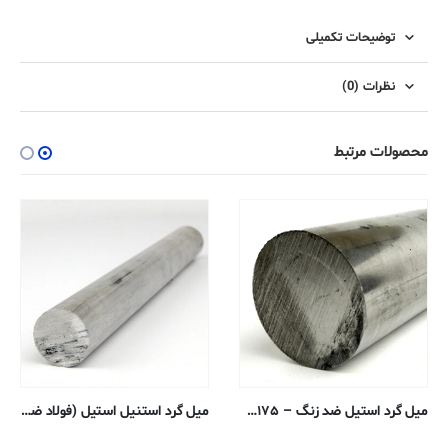
توضیحات تکمیلی
نظرات (0)
محصولات مرتبط
میل گرد استنیل استیل (فولاد ضد زنگ)- قطر ۵میلیمتر ۳۰۴ – Annealed Cold Finish
میل گرد استیل ضد زنگ – ۰٫۶۳۵ سانتی متر – ۳۰۳ پوشش خنک کننده آنیل