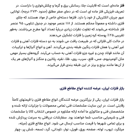
فلز
ماده‌ای است که قابلیت جلا، رسانش برق و گرما و چکش‌خواری را داراست. در
تعریف فیزیکی فلز ماده ای است که در دمای صفر مطلق (حدود -۲۷۳ درجه)، توانایی
عبور جریان الکتریکی از خود را دارد. فلزها دسته‌ای خاص از مواد هستند که جلای
فلزی داشته و معمولاً محکم هستند. از ۱۱۸ عنصر موجود در جدول تناوبی، ۹۵ عنصر
فلز شناخته می‌شوند که تفاوت نظرات زیادی دربارهٔ تعداد آنها مطرح می‌باشند. به‌طور
تقریبی ۲۵٪ پوسته کره زمین را فلزات تشکیل می‌دهند
در حالت کلی فلزاتی که در طبیعت یافت می شوند به دو دسته فلزات آهنی و فلزات
غیر آهنی یا همان فلزات رنگین طبقه بندی می‌گردند. آهن و انواع آلیاژها و ترکیبات
آن مانند فولاد چدن و غیره جزو فلزات آهنی به حساب می‌‌آیند. گروه‌های بسیار مهمی
مثل آلومینیوم، مس، قلع، سرب، روی، طلا، نقره، پلاتین و منگنز و آلیاژهای هر یک
از آن‌ها مانند برنج و برنز در این طبقه‌ بندی قرار می‌‌گیرند.
بازار فلزات ایران، عرضه کننده انواع مقاطع فلزی
بازار فلزات ایران، یکی از بزرگترین عرضه کنندگان انواع مقاطع فلزی با قیمتهای کاملاً
رقابتی است. در این سایت مشخصات فنی تمامی محصولات با جزئیات ارائه شده و
متخصصان فنی و متالوژی ما آماده ارائه مشاوره در خصوص انتخاب کالا با مشخصات
فنی و شیمیایی مناسب شما خواهند بود. سفارشات دریافتی به سرعت پردازش شده
و برای تمامی شهرها با قیمت مناسب ارسال می شود. انواع مقالع فلزی (میله،
میلگرد، تیوب، لوله، صفحه، ورق، فویل، نوار، ناودانی، گرد، تسمه، شش پر، چهار