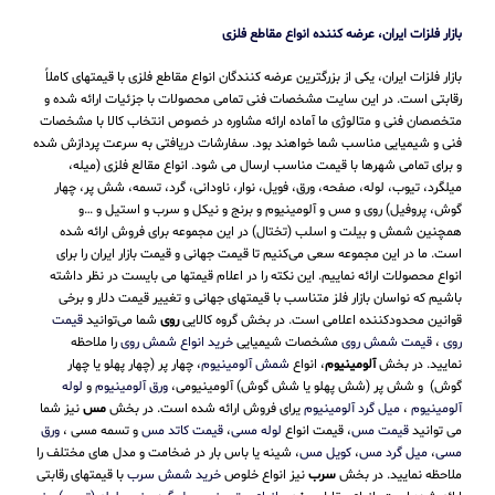
بازار فلزات ایران، عرضه کننده انواع مقاطع فلزی
بازار فلزات ایران، یکی از بزرگترین عرضه کنندگان انواع مقاطع فلزی با قیمتهای کاملاً
رقابتی است. در این سایت مشخصات فنی تمامی محصولات با جزئیات ارائه شده و
متخصصان فنی و متالوژی ما آماده ارائه مشاوره در خصوص انتخاب کالا با مشخصات
فنی و شیمیایی مناسب شما خواهند بود. سفارشات دریافتی به سرعت پردازش شده
و برای تمامی شهرها با قیمت مناسب ارسال می شود. انواع مقالع فلزی (میله،
میلگرد، تیوب، لوله، صفحه، ورق، فویل، نوار، ناودانی، گرد، تسمه، شش پر، چهار
گوش، پروفیل) روی و مس و آلومینیوم و برنج و نیکل و سرب و استیل و …و
همچنین شمش و بیلت و اسلب (تختال) در این مجموعه برای فروش ارائه شده
است. ما در این مجموعه سعی می‌کنیم تا قیمت جهانی و قیمت بازار ایران را برای
انواع محصولات ارائه نماییم. این نکته را در اعلام قیمتها می بایست در نظر داشته
باشیم که نواسان بازار فلز متناسب با قیمتهای جهانی و تغییر قیمت دلار و برخی
قوانین محدودکننده اعلامی است. در بخش گروه کالایی
روی
شما می‌توانید
قیمت
روی
،
قیمت شمش روی
مشخصات شیمیایی
خرید انواع شمش روی
را ملاحظه
نمایید. در بخش
آلومینیوم
، انواع
شمش آلومینیوم
، چهار پر (چهار پهلو یا چهار
گوش) و شش پر (شش پهلو یا شش گوش) آلومینیومی،
ورق آلومینیوم
و
لوله
آلومینیوم
،
میل گرد آلومینیوم
یرای فروش ارائه شده است. در بخش
مس
نیز شما
می توانید
قیمت مس
، قیمت انواع
لوله مسی
،
قیمت کاتد مس
و تسمه مسی ،
ورق
مسی
،
میل گرد مس
،
کویل مس
، شینه یا باس بار در ضخامت و مدل های مختلف را
ملاحظه نمایید. در بخش
سرب
نیز انواع خلوص
خرید شمش سرب
با قیمتهای رقابتی