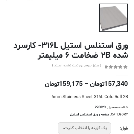
ورق استنلس استیل ۳۱۶L- کارسرد
شده ۲B ضخامت ۶ میلیمتر
( هنوز بررسی‌ای ثبت نشده است. )
out of 5
0
محدوده
157,340
تومان
–
159,175
تومان
قیمت:
157,340تومان
6mm Stainless Sheet 316L Cold Roll 2B
تا
شناسه محصول:
220029
159,175تومان
CATEGORY:
صفحه و ورق استنلس استیل
طول