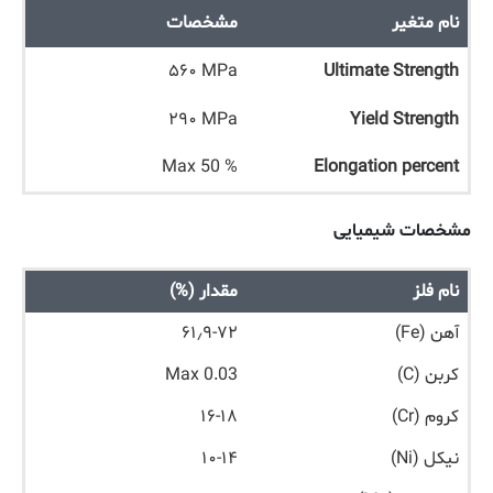
نام متغیر
مشخصات
۵۶۰ MPa
Ultimate Strength
۲۹۰ MPa
Yield Strength
Max 50 %
Elongation percent
مشخصات شیمیایی
نام فلز
مقدار (%)
آهن (Fe)
۶۱٫۹-۷۲
کربن (C)
Max 0.03
کروم (Cr)
۱۶-۱۸
نیکل (Ni)
۱۰-۱۴