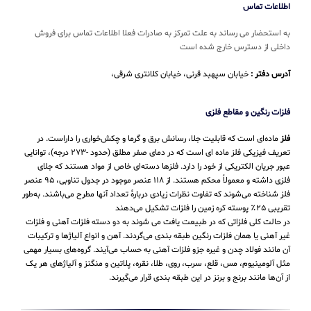
اطلاعات تماس
به استحضار می رساند به علت تمرکز به صادرات فعلا اطلاعات تماس برای فروش
داخلی از دسترس خارج شده است
آدرس دفتر :
خیابان سپهبد قرنی، خیابان کلانتری شرقی،
فلزات رنگین و مقاطع فلزی
فلز
ماده‌ای است که قابلیت جلا، رسانش برق و گرما و چکش‌خواری را داراست. در
تعریف فیزیکی فلز ماده ای است که در دمای صفر مطلق (حدود -۲۷۳ درجه)، توانایی
عبور جریان الکتریکی از خود را دارد. فلزها دسته‌ای خاص از مواد هستند که جلای
فلزی داشته و معمولاً محکم هستند. از ۱۱۸ عنصر موجود در جدول تناوبی، ۹۵ عنصر
فلز شناخته می‌شوند که تفاوت نظرات زیادی دربارهٔ تعداد آنها مطرح می‌باشند. به‌طور
تقریبی ۲۵٪ پوسته کره زمین را فلزات تشکیل می‌دهند
در حالت کلی فلزاتی که در طبیعت یافت می شوند به دو دسته فلزات آهنی و فلزات
غیر آهنی یا همان فلزات رنگین طبقه بندی می‌گردند. آهن و انواع آلیاژها و ترکیبات
آن مانند فولاد چدن و غیره جزو فلزات آهنی به حساب می‌‌آیند. گروه‌های بسیار مهمی
مثل آلومینیوم، مس، قلع، سرب، روی، طلا، نقره، پلاتین و منگنز و آلیاژهای هر یک
از آن‌ها مانند برنج و برنز در این طبقه‌ بندی قرار می‌‌گیرند.