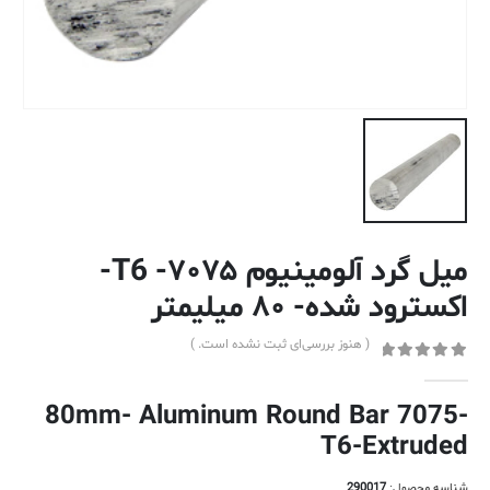
میل گرد آلومینیوم ۷۰۷۵- T6-
اکسترود شده- ۸۰ میلیمتر
( هنوز بررسی‌ای ثبت نشده است. )
out of 5
0
80mm- Aluminum Round Bar 7075-
T6-Extruded
شناسه محصول:
290017