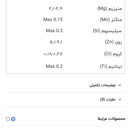
منیزیم (Mg)
۲٫۱-۲٫۹
منگنز (Mn)
Max 0.15
سیلیسیوم (Si)
Max 0.3
روی (Zn)
۵٫۱-۶٫۱
کروم (Cr)
۰٫۱۸-۰٫۲۸
تیتانیم (Ti)
Max 0.2
توضیحات تکمیلی
نظرات (0)
محصولات مرتبط