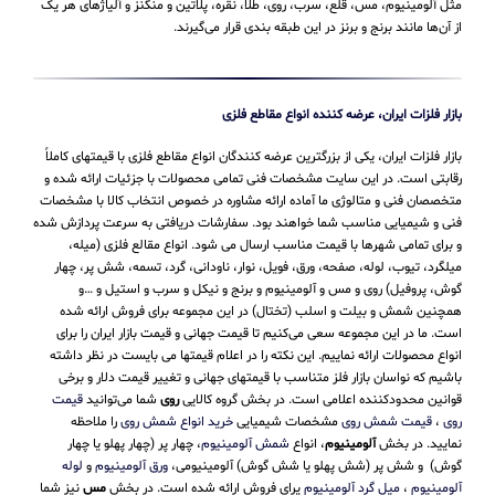
مثل آلومینیوم، مس، قلع، سرب، روی، طلا، نقره، پلاتین و منگنز و آلیاژهای هر یک
از آن‌ها مانند برنج و برنز در این طبقه‌ بندی قرار می‌‌گیرند.
بازار فلزات ایران، عرضه کننده انواع مقاطع فلزی
بازار فلزات ایران، یکی از بزرگترین عرضه کنندگان انواع مقاطع فلزی با قیمتهای کاملاً
رقابتی است. در این سایت مشخصات فنی تمامی محصولات با جزئیات ارائه شده و
متخصصان فنی و متالوژی ما آماده ارائه مشاوره در خصوص انتخاب کالا با مشخصات
فنی و شیمیایی مناسب شما خواهند بود. سفارشات دریافتی به سرعت پردازش شده
و برای تمامی شهرها با قیمت مناسب ارسال می شود. انواع مقالع فلزی (میله،
میلگرد، تیوب، لوله، صفحه، ورق، فویل، نوار، ناودانی، گرد، تسمه، شش پر، چهار
گوش، پروفیل) روی و مس و آلومینیوم و برنج و نیکل و سرب و استیل و …و
همچنین شمش و بیلت و اسلب (تختال) در این مجموعه برای فروش ارائه شده
است. ما در این مجموعه سعی می‌کنیم تا قیمت جهانی و قیمت بازار ایران را برای
انواع محصولات ارائه نماییم. این نکته را در اعلام قیمتها می بایست در نظر داشته
باشیم که نواسان بازار فلز متناسب با قیمتهای جهانی و تغییر قیمت دلار و برخی
قوانین محدودکننده اعلامی است. در بخش گروه کالایی
روی
شما می‌توانید
قیمت
روی
،
قیمت شمش روی
مشخصات شیمیایی
خرید انواع شمش روی
را ملاحظه
نمایید. در بخش
آلومینیوم
، انواع
شمش آلومینیوم
، چهار پر (چهار پهلو یا چهار
گوش) و شش پر (شش پهلو یا شش گوش) آلومینیومی،
ورق آلومینیوم
و
لوله
آلومینیوم
،
میل گرد آلومینیوم
یرای فروش ارائه شده است. در بخش
مس
نیز شما