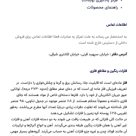
مرکز یادگیری (وبلاگ)
راهنمای محصولات
اطلاعات تماس
به استحضار می رساند به علت تمرکز به صادرات فعلا اطلاعات تماس برای فروش
داخلی از دسترس خارج شده است
آدرس دفتر :
خیابان سپهبد قرنی، خیابان کلانتری شرقی،
فلزات رنگین و مقاطع فلزی
فلز
ماده‌ای است که قابلیت جلا، رسانش برق و گرما و چکش‌خواری را داراست. در
تعریف فیزیکی فلز ماده ای است که در دمای صفر مطلق (حدود -۲۷۳ درجه)، توانایی
عبور جریان الکتریکی از خود را دارد. فلزها دسته‌ای خاص از مواد هستند که جلای
فلزی داشته و معمولاً محکم هستند. از ۱۱۸ عنصر موجود در جدول تناوبی، ۹۵ عنصر
فلز شناخته می‌شوند که تفاوت نظرات زیادی دربارهٔ تعداد آنها مطرح می‌باشند. به‌طور
تقریبی ۲۵٪ پوسته کره زمین را فلزات تشکیل می‌دهند
در حالت کلی فلزاتی که در طبیعت یافت می شوند به دو دسته فلزات آهنی و فلزات
غیر آهنی یا همان فلزات رنگین طبقه بندی می‌گردند. آهن و انواع آلیاژها و ترکیبات
آن مانند فولاد چدن و غیره جزو فلزات آهنی به حساب می‌‌آیند. گروه‌های بسیار مهمی