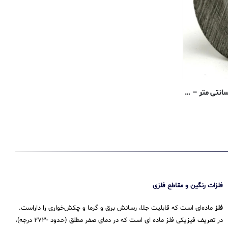
میل گرد استیل ضد زنگ – ۰٫۳۱۷۵ سانتی متر – ۳۰۴/۳۰۴L پوشش خنک کننده آنیل
فلزات رنگین و مقاطع فلزی
فلز
ماده‌ای است که قابلیت جلا، رسانش برق و گرما و چکش‌خواری را داراست.
در تعریف فیزیکی فلز ماده ای است که در دمای صفر مطلق (حدود -۲۷۳ درجه)،