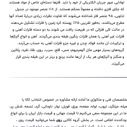
توانایی عبور جریان الکتریکی از خود را دارد. فلزها دسته‌ای خاص از مواد هستند
که جلای فلزی داشته و معمولاً محکم هستند. از ۱۱۸ عنصر موجود در جدول
تناوبی، ۹۵ عنصر فلز شناخته می‌شوند که تفاوت نظرات زیادی دربارهٔ تعداد آنها
مطرح می‌باشند. به‌طور تقریبی ۲۵٪ پوسته کره زمین را فلزات تشکیل می‌دهند
در حالت کلی فلزاتی که در طبیعت یافت می شوند به دو دسته فلزات آهنی و
فلزات غیر آهنی یا همان فلزات رنگین طبقه بندی می‌گردند. آهن و انواع آلیاژها
و ترکیبات آن مانند فولاد چدن و غیره جزو فلزات آهنی به حساب می‌‌آیند.
گروه‌های بسیار مهمی مثل آلومینیوم، مس، قلع، سرب، روی، طلا، نقره، پلاتین
و منگنز و آلیاژهای هر یک از آن‌ها مانند برنج و برنز در این طبقه‌ بندی قرار
می‌‌گیرند.
تخصصان فنی و متالوژی ما آماده ارائه مشاوره در خصوص انتخاب کالا با
 میلگرد، تیوب، لوله، صفحه، ورق، فویل، نوار، ناودانی، گرد، تسمه، شش پر،
 این مجموعه سعی می‌کنیم تا قیمت جهانی و قیمت بازار ایران را برای انواع
حدودکننده اعلامی است. در بخش گروه کالایی
روی
شما می‌توانید
قیمت روی
،