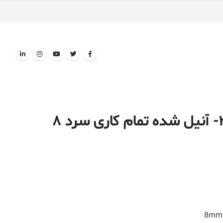
میلگرد استنلس استیل ۳۲۱- آنیل شده تمام کاری سرد ۸
8mm S