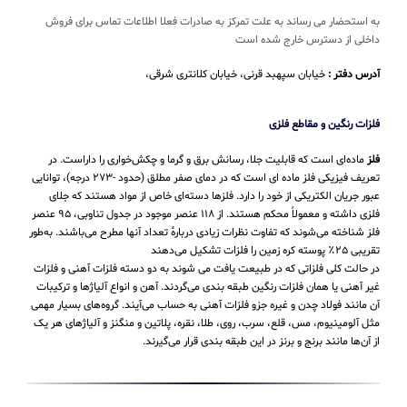
به استحضار می رساند به علت تمرکز به صادرات فعلا اطلاعات تماس برای فروش
داخلی از دسترس خارج شده است
آدرس دفتر :
خیابان سپهبد قرنی، خیابان کلانتری شرقی،
فلزات رنگین و مقاطع فلزی
فلز
ماده‌ای است که قابلیت جلا، رسانش برق و گرما و چکش‌خواری را داراست. در
تعریف فیزیکی فلز ماده ای است که در دمای صفر مطلق (حدود -۲۷۳ درجه)، توانایی
عبور جریان الکتریکی از خود را دارد. فلزها دسته‌ای خاص از مواد هستند که جلای
فلزی داشته و معمولاً محکم هستند. از ۱۱۸ عنصر موجود در جدول تناوبی، ۹۵ عنصر
فلز شناخته می‌شوند که تفاوت نظرات زیادی دربارهٔ تعداد آنها مطرح می‌باشند. به‌طور
تقریبی ۲۵٪ پوسته کره زمین را فلزات تشکیل می‌دهند
در حالت کلی فلزاتی که در طبیعت یافت می شوند به دو دسته فلزات آهنی و فلزات
غیر آهنی یا همان فلزات رنگین طبقه بندی می‌گردند. آهن و انواع آلیاژها و ترکیبات
آن مانند فولاد چدن و غیره جزو فلزات آهنی به حساب می‌‌آیند. گروه‌های بسیار مهمی
مثل آلومینیوم، مس، قلع، سرب، روی، طلا، نقره، پلاتین و منگنز و آلیاژهای هر یک
از آن‌ها مانند برنج و برنز در این طبقه‌ بندی قرار می‌‌گیرند.