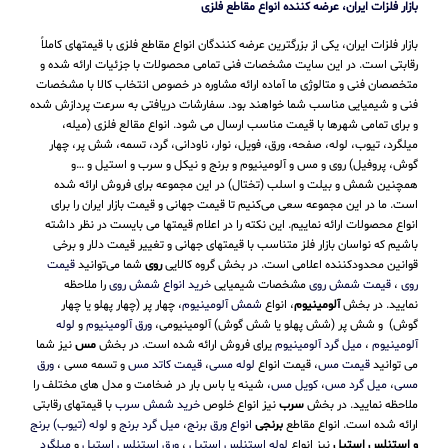
بازار فلزات ایران، عرضه کننده انواع مقاطع فلزی
بازار فلزات ایران، یکی از بزرگترین عرضه کنندگان انواع مقاطع فلزی با قیمتهای کاملاً
رقابتی است. در این سایت مشخصات فنی تمامی محصولات با جزئیات ارائه شده و
متخصصان فنی و متالوژی ما آماده ارائه مشاوره در خصوص انتخاب کالا با مشخصات
فنی و شیمیایی مناسب شما خواهند بود. سفارشات دریافتی به سرعت پردازش شده
و برای تمامی شهرها با قیمت مناسب ارسال می شود. انواع مقالع فلزی (میله،
میلگرد، تیوب، لوله، صفحه، ورق، فویل، نوار، ناودانی، گرد، تسمه، شش پر، چهار
گوش، پروفیل) روی و مس و آلومینیوم و برنج و نیکل و سرب و استیل و …و
همچنین شمش و بیلت و اسلب (تختال) در این مجموعه برای فروش ارائه شده
است. ما در این مجموعه سعی می‌کنیم تا قیمت جهانی و قیمت بازار ایران را برای
انواع محصولات ارائه نماییم. این نکته را در اعلام قیمتها می بایست در نظر داشته
باشیم که نواسان بازار فلز متناسب با قیمتهای جهانی و تغییر قیمت دلار و برخی
قوانین محدودکننده اعلامی است. در بخش گروه کالایی
روی
شما می‌توانید
قیمت
روی
،
قیمت شمش روی
مشخصات شیمیایی
خرید انواع شمش روی
را ملاحظه
نمایید. در بخش
آلومینیوم
، انواع
شمش آلومینیوم
، چهار پر (چهار پهلو یا چهار
گوش) و شش پر (شش پهلو یا شش گوش) آلومینیومی،
ورق آلومینیوم
و
لوله
آلومینیوم
،
میل گرد آلومینیوم
یرای فروش ارائه شده است. در بخش
مس
نیز شما
می توانید
قیمت مس
، قیمت انواع
لوله مسی
،
قیمت کاتد مس
و تسمه مسی ،
ورق
مسی
،
میل گرد مس
،
کویل مس
، شینه یا باس بار در ضخامت و مدل های مختلف را
ملاحظه نمایید. در بخش
سرب
نیز انواع خلوص
خرید شمش سرب
با قیمتهای رقابتی
ارائه شده است. انواع مقاطع
برنجی
انواع ورق برنج
،
میل گرد برنج
و
لوله (تیوب) برنج
و استنلس استیل
نیز انواع
لوله استنلس استیل
،
ورق استنلس استیل
و
میلگرد