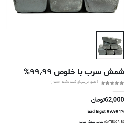
شمش سرب با خلوص ۹۹٫۹۹%
( هنوز بررسی‌ای ثبت نشده است. )
out of 5
0
62,000
تومان
lead Ingot 99.994%
CATEGORIES:
سرب
,
شمش سرب