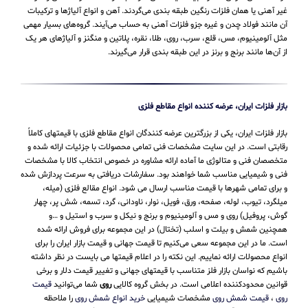
غیر آهنی یا همان فلزات رنگین طبقه بندی می‌گردند. آهن و انواع آلیاژها و ترکیبات
آن مانند فولاد چدن و غیره جزو فلزات آهنی به حساب می‌‌آیند. گروه‌های بسیار مهمی
مثل آلومینیوم، مس، قلع، سرب، روی، طلا، نقره، پلاتین و منگنز و آلیاژهای هر یک
از آن‌ها مانند برنج و برنز در این طبقه‌ بندی قرار می‌‌گیرند.
بازار فلزات ایران، عرضه کننده انواع مقاطع فلزی
بازار فلزات ایران، یکی از بزرگترین عرضه کنندگان انواع مقاطع فلزی با قیمتهای کاملاً
رقابتی است. در این سایت مشخصات فنی تمامی محصولات با جزئیات ارائه شده و
متخصصان فنی و متالوژی ما آماده ارائه مشاوره در خصوص انتخاب کالا با مشخصات
فنی و شیمیایی مناسب شما خواهند بود. سفارشات دریافتی به سرعت پردازش شده
و برای تمامی شهرها با قیمت مناسب ارسال می شود. انواع مقالع فلزی (میله،
میلگرد، تیوب، لوله، صفحه، ورق، فویل، نوار، ناودانی، گرد، تسمه، شش پر، چهار
گوش، پروفیل) روی و مس و آلومینیوم و برنج و نیکل و سرب و استیل و …و
همچنین شمش و بیلت و اسلب (تختال) در این مجموعه برای فروش ارائه شده
است. ما در این مجموعه سعی می‌کنیم تا قیمت جهانی و قیمت بازار ایران را برای
انواع محصولات ارائه نماییم. این نکته را در اعلام قیمتها می بایست در نظر داشته
باشیم که نواسان بازار فلز متناسب با قیمتهای جهانی و تغییر قیمت دلار و برخی
قوانین محدودکننده اعلامی است. در بخش گروه کالایی
روی
شما می‌توانید
قیمت
روی
،
قیمت شمش روی
مشخصات شیمیایی
خرید انواع شمش روی
را ملاحظه