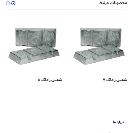
محصولات مرتبط
ش زاماک ۷
شمش زاماک ۸
شمش 
درباره ما