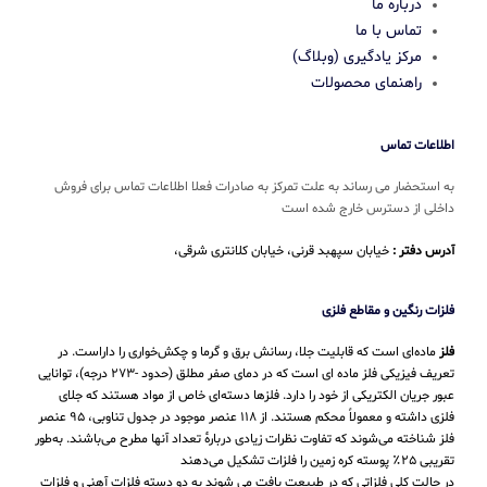
درباره ما
تماس با ما
مرکز یادگیری (وبلاگ)
راهنمای محصولات
اطلاعات تماس
به استحضار می رساند به علت تمرکز به صادرات فعلا اطلاعات تماس برای فروش
داخلی از دسترس خارج شده است
آدرس دفتر :
خیابان سپهبد قرنی، خیابان کلانتری شرقی،
فلزات رنگین و مقاطع فلزی
فلز
ماده‌ای است که قابلیت جلا، رسانش برق و گرما و چکش‌خواری را داراست. در
تعریف فیزیکی فلز ماده ای است که در دمای صفر مطلق (حدود -۲۷۳ درجه)، توانایی
عبور جریان الکتریکی از خود را دارد. فلزها دسته‌ای خاص از مواد هستند که جلای
فلزی داشته و معمولاً محکم هستند. از ۱۱۸ عنصر موجود در جدول تناوبی، ۹۵ عنصر
فلز شناخته می‌شوند که تفاوت نظرات زیادی دربارهٔ تعداد آنها مطرح می‌باشند. به‌طور
تقریبی ۲۵٪ پوسته کره زمین را فلزات تشکیل می‌دهند
در حالت کلی فلزاتی که در طبیعت یافت می شوند به دو دسته فلزات آهنی و فلزات