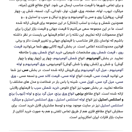
و برای تمامی شهرها با قیمت مناسب ارسال می شود. انواع مقالع فلزی (میله،
میلگرد، تیوب، لوله، صفحه، ورق، فویل، نوار، ناودانی، گرد، تسمه، شش پر، چهار
گوش، پروفیل) روی و مس و آلومینیوم و برنج و نیکل و سرب و استیل و …و
همچنین شمش و بیلت و اسلب (تختال) در این مجموعه برای فروش ارائه شده
است. ما در این مجموعه سعی می‌کنیم تا قیمت جهانی و قیمت بازار ایران را برای
انواع محصولات ارائه نماییم. این نکته را در اعلام قیمتها می بایست در نظر داشته
باشیم که نواسان بازار فلز متناسب با قیمتهای جهانی و تغییر قیمت دلار و برخی
قوانین محدودکننده اعلامی است. در بخش گروه کالایی
روی
شما می‌توانید
قیمت
روی
،
قیمت شمش روی
مشخصات شیمیایی
خرید انواع شمش روی
را ملاحظه
نمایید. در بخش
آلومینیوم
، انواع
شمش آلومینیوم
، چهار پر (چهار پهلو یا چهار
گوش) و شش پر (شش پهلو یا شش گوش) آلومینیومی،
ورق آلومینیوم
و
لوله
آلومینیوم
،
میل گرد آلومینیوم
یرای فروش ارائه شده است. در بخش
مس
نیز شما
می توانید
قیمت مس
، قیمت انواع
لوله مسی
،
قیمت کاتد مس
و تسمه مسی ،
ورق
مسی
،
میل گرد مس
،
کویل مس
، شینه یا باس بار در ضخامت و مدل های مختلف را
ملاحظه نمایید. در بخش
سرب
نیز انواع خلوص
خرید شمش سرب
با قیمتهای رقابتی
ارائه شده است. انواع مقاطع
برنجی
انواع ورق برنج
،
میل گرد برنج
و
لوله (تیوب) برنج
و استنلس استیل
نیز انواع
لوله استنلس استیل
،
ورق استنلس استیل
و
میلگرد
استنلس استیل
نیز در سایت موجود بوده و توسط مشتریان قابل خرید است. برای
سفارش انواع مقاطع فلزی هم از طریق تماس تلفنی و هم به صورت خرید آنلاین از
سایت بازار فلزات ایران امکان‌پذیر است.