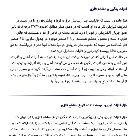
فلزات رنگین و مقاطع فلزی
فلز
ماده‌ای است که قابلیت جلا، رسانش برق و گرما و چکش‌خواری را داراست. در
تعریف فیزیکی فلز ماده ای است که در دمای صفر مطلق (حدود -۲۷۳ درجه)، توانایی
عبور جریان الکتریکی از خود را دارد. فلزها دسته‌ای خاص از مواد هستند که جلای
فلزی داشته و معمولاً محکم هستند. از ۱۱۸ عنصر موجود در جدول تناوبی، ۹۵ عنصر
فلز شناخته می‌شوند که تفاوت نظرات زیادی دربارهٔ تعداد آنها مطرح می‌باشند. به‌طور
تقریبی ۲۵٪ پوسته کره زمین را فلزات تشکیل می‌دهند
در حالت کلی فلزاتی که در طبیعت یافت می شوند به دو دسته فلزات آهنی و فلزات
غیر آهنی یا همان فلزات رنگین طبقه بندی می‌گردند. آهن و انواع آلیاژها و ترکیبات
آن مانند فولاد چدن و غیره جزو فلزات آهنی به حساب می‌‌آیند. گروه‌های بسیار مهمی
مثل آلومینیوم، مس، قلع، سرب، روی، طلا، نقره، پلاتین و منگنز و آلیاژهای هر یک
از آن‌ها مانند برنج و برنز در این طبقه‌ بندی قرار می‌‌گیرند.
بازار فلزات ایران، عرضه کننده انواع مقاطع فلزی
بازار فلزات ایران، یکی از بزرگترین عرضه کنندگان انواع مقاطع فلزی با قیمتهای کاملاً
رقابتی است. در این سایت مشخصات فنی تمامی محصولات با جزئیات ارائه شده و
متخصصان فنی و متالوژی ما آماده ارائه مشاوره در خصوص انتخاب کالا با مشخصات
فنی و شیمیایی مناسب شما خواهند بود. سفارشات دریافتی به سرعت پردازش شده