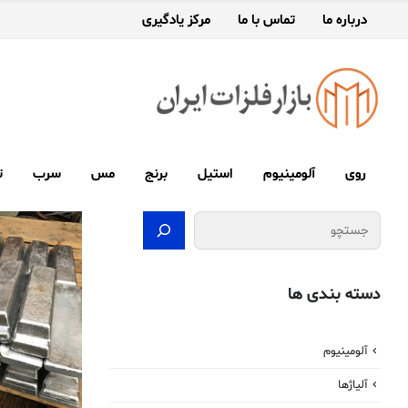
درباره ما
تماس با ما
مرکز یادگیری
روی
آلومینیوم
استیل
برنج
مس
سرب
ت
جستجو
دسته بندی ها
آلومینیوم
آلیاژها