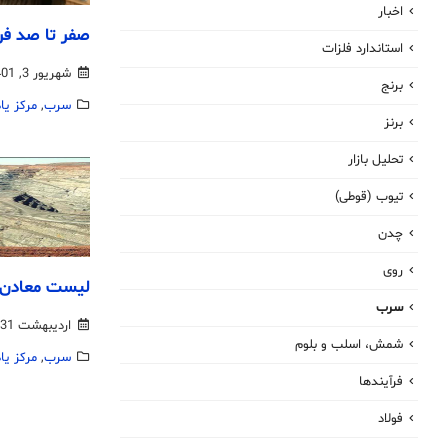
اخبار
صفر تا صد ف
استاندارد فلزات
شهریور 3, 1401
برنج
سرب
,
مرکز یا
برنز
تحلیل بازار
تیوب (قوطی)
چدن
روی
لیست معادن 
سرب
اردیبهشت 31, 1400
شمش، اسلب و بلوم
سرب
,
مرکز یا
فرآیندها
فولاد