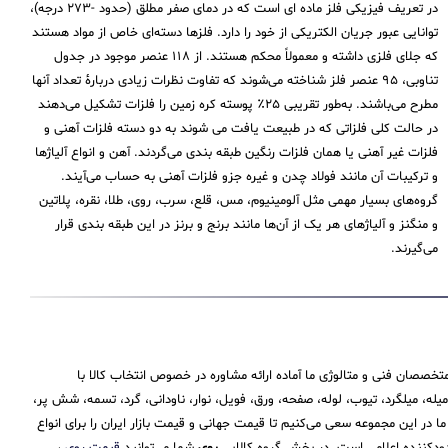
در تعریف فیزیکی فلز ماده ای است که در دمای صفر مطلق (حدود -۲۷۳ درجه)،
توانایی عبور جریان الکتریکی از خود را دارد. فلزها دسته‌ای خاص از مواد هستند
که جلای فلزی داشته و معمولاً محکم هستند. از ۱۱۸ عنصر موجود در جدول
تناوبی، ۹۵ عنصر فلز شناخته می‌شوند که تفاوت نظرات زیادی دربارهٔ تعداد آنها
مطرح می‌باشند. به‌طور تقریبی ۲۵٪ پوسته کره زمین را فلزات تشکیل می‌دهند
در حالت کلی فلزاتی که در طبیعت یافت می شوند به دو دسته فلزات آهنی و
فلزات غیر آهنی یا همان فلزات رنگین طبقه بندی می‌گردند. آهن و انواع آلیاژها
و ترکیبات آن مانند فولاد چدن و غیره جزو فلزات آهنی به حساب می‌‌آیند.
گروه‌های بسیار مهمی مثل آلومینیوم، مس، قلع، سرب، روی، طلا، نقره، پلاتین
و منگنز و آلیاژهای هر یک از آن‌ها مانند برنج و برنز در این طبقه‌ بندی قرار
می‌‌گیرند.
تخصصان فنی و متالوژی ما آماده ارائه مشاوره در خصوص انتخاب کالا با
 میلگرد، تیوب، لوله، صفحه، ورق، فویل، نوار، ناودانی، گرد، تسمه، شش پر،
 این مجموعه سعی می‌کنیم تا قیمت جهانی و قیمت بازار ایران را برای انواع