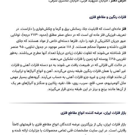
آدرس دفتر :
خیابان سپهبد قرنی، خیابان کلانتری شرقی،
فلزات رنگین و مقاطع فلزی
فلز
ماده‌ای است که قابلیت جلا، رسانش برق و گرما و چکش‌خواری را داراست. در
تعریف فیزیکی فلز ماده ای است که در دمای صفر مطلق (حدود -۲۷۳ درجه)، توانایی
عبور جریان الکتریکی از خود را دارد. فلزها دسته‌ای خاص از مواد هستند که جلای
فلزی داشته و معمولاً محکم هستند. از ۱۱۸ عنصر موجود در جدول تناوبی، ۹۵ عنصر
فلز شناخته می‌شوند که تفاوت نظرات زیادی دربارهٔ تعداد آنها مطرح می‌باشند. به‌طور
تقریبی ۲۵٪ پوسته کره زمین را فلزات تشکیل می‌دهند
در حالت کلی فلزاتی که در طبیعت یافت می شوند به دو دسته فلزات آهنی و فلزات
غیر آهنی یا همان فلزات رنگین طبقه بندی می‌گردند. آهن و انواع آلیاژها و ترکیبات
آن مانند فولاد چدن و غیره جزو فلزات آهنی به حساب می‌‌آیند. گروه‌های بسیار مهمی
مثل آلومینیوم، مس، قلع، سرب، روی، طلا، نقره، پلاتین و منگنز و آلیاژهای هر یک
از آن‌ها مانند برنج و برنز در این طبقه‌ بندی قرار می‌‌گیرند.
بازار فلزات ایران، عرضه کننده انواع مقاطع فلزی
بازار فلزات ایران، یکی از بزرگترین عرضه کنندگان انواع مقاطع فلزی با قیمتهای کاملاً
رقابتی است. در این سایت مشخصات فنی تمامی محصولات با جزئیات ارائه شده و