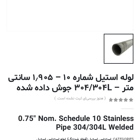
لوله استیل شماره ۱۰ – ۱٫۹۰۵ سانتی
متر – ۳۰۴/۳۰۴L جوش داده شده
( هنوز بررسی‌ای ثبت نشده است. )
out of 5
0
0.75″ Nom. Schedule 10 Stainless
Pipe 304/304L Welded
CATEGORIES:
استنلس استیل (فولاد ضدزنگ)
,
لوله استنلس استیل