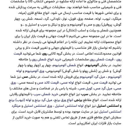
متخصصان فنی و متالوژی ما آماده ارائه مشاوره در خصوص انتخاب کالا با مشخصات
فنی و شیمیایی مناسب شما خواهند بود. سفارشات دریافتی به سرعت پردازش شده
و برای تمامی شهرها با قیمت مناسب ارسال می شود. انواع مقالع فلزی (میله،
میلگرد، تیوب، لوله، صفحه، ورق، فویل، نوار، ناودانی، گرد، تسمه، شش پر، چهار
گوش، پروفیل) روی و مس و آلومینیوم و برنج و نیکل و سرب و استیل و …و
همچنین شمش و بیلت و اسلب (تختال) در این مجموعه برای فروش ارائه شده
است. ما در این مجموعه سعی می‌کنیم تا قیمت جهانی و قیمت بازار ایران را برای
انواع محصولات ارائه نماییم. این نکته را در اعلام قیمتها می بایست در نظر داشته
باشیم که نواسان بازار فلز متناسب با قیمتهای جهانی و تغییر قیمت دلار و برخی
قوانین محدودکننده اعلامی است. در بخش گروه کالایی
روی
شما می‌توانید
قیمت
روی
،
قیمت شمش روی
مشخصات شیمیایی
خرید انواع شمش روی
را ملاحظه
نمایید. در بخش
آلومینیوم
، انواع
شمش آلومینیوم
، چهار پر (چهار پهلو یا چهار
گوش) و شش پر (شش پهلو یا شش گوش) آلومینیومی،
ورق آلومینیوم
و
لوله
آلومینیوم
،
میل گرد آلومینیوم
یرای فروش ارائه شده است. در بخش
مس
نیز شما
می توانید
قیمت مس
، قیمت انواع
لوله مسی
،
قیمت کاتد مس
و تسمه مسی ،
ورق
مسی
،
میل گرد مس
،
کویل مس
، شینه یا باس بار در ضخامت و مدل های مختلف را
ملاحظه نمایید. در بخش
سرب
نیز انواع خلوص
خرید شمش سرب
با قیمتهای رقابتی
ارائه شده است. انواع مقاطع
برنجی
انواع ورق برنج
،
میل گرد برنج
و
لوله (تیوب) برنج
و استنلس استیل
نیز انواع
لوله استنلس استیل
،
ورق استنلس استیل
و
میلگرد
استنلس استیل
نیز در سایت موجود بوده و توسط مشتریان قابل خرید است. برای
سفارش انواع مقاطع فلزی هم از طریق تماس تلفنی و هم به صورت خرید آنلاین از
سایت بازار فلزات ایران امکان‌پذیر است.