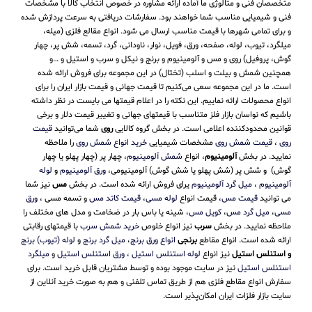
متخصصان فنی و متالوژی ما آماده ارائه مشاوره در خصوص انتخاب کالا با مشخصات
فنی و شیمیایی مناسب شما خواهند بود. سفارشات دریافتی به سرعت پردازش شده
و برای تمامی شهرها با قیمت مناسب ارسال می شود. انواع مقالع فلزی (میله،
میلگرد، تیوب، لوله، صفحه، ورق، فویل، نوار، ناودانی، گرد، تسمه، شش پر، چهار
گوش، پروفیل) روی و مس و آلومینیوم و برنج و نیکل و سرب و استیل و …و
همچنین شمش و بیلت و اسلب (تختال) در این مجموعه برای فروش ارائه شده
است. ما در این مجموعه سعی می‌کنیم تا قیمت جهانی و قیمت بازار ایران را برای
انواع محصولات ارائه نماییم. این نکته را در اعلام قیمتها می بایست در نظر داشته
باشیم که نواسان بازار فلز متناسب با قیمتهای جهانی و تغییر قیمت دلار و برخی
قوانین محدودکننده اعلامی است. در بخش گروه کالایی
روی
شما می‌توانید
قیمت
روی
،
قیمت شمش روی
مشخصات شیمیایی
خرید انواع شمش روی
را ملاحظه
نمایید. در بخش
آلومینیوم
، انواع
شمش آلومینیوم
، چهار پر (چهار پهلو یا چهار
گوش) و شش پر (شش پهلو یا شش گوش) آلومینیومی،
ورق آلومینیوم
و
لوله
آلومینیوم
،
میل گرد آلومینیوم
یرای فروش ارائه شده است. در بخش
مس
نیز شما
می توانید
قیمت مس
، قیمت انواع
لوله مسی
،
قیمت کاتد مس
و تسمه مسی ،
ورق
مسی
،
میل گرد مس
،
کویل مس
، شینه یا باس بار در ضخامت و مدل های مختلف را
ملاحظه نمایید. در بخش
سرب
نیز انواع خلوص
خرید شمش سرب
با قیمتهای رقابتی
ارائه شده است. انواع مقاطع
برنجی
انواع ورق برنج
،
میل گرد برنج
و
لوله (تیوب) برنج
و استنلس استیل
نیز انواع
لوله استنلس استیل
،
ورق استنلس استیل
و
میلگرد
استنلس استیل
نیز در سایت موجود بوده و توسط مشتریان قابل خرید است. برای
سفارش انواع مقاطع فلزی هم از طریق تماس تلفنی و هم به صورت خرید آنلاین از
سایت بازار فلزات ایران امکان‌پذیر است.