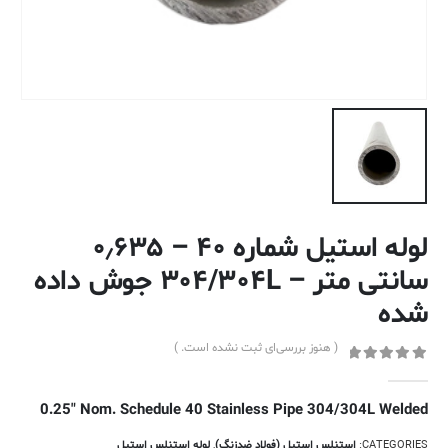
لوله استیل شماره ۴۰ – ۰٫۶۳۵
سانتی متر – ۳۰۴/۳۰۴L جوش داده
شده
( هنوز بررسی‌ای ثبت نشده است. )
out of 5
0
0.25″ Nom. Schedule 40 Stainless Pipe 304/304L Welded
CATEGORIES:
استنلس استیل (فولاد ضدزنگ)
,
لوله استنلس استیل