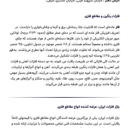
آدرس دفتر :
خیابان سپهبد قرنی، خیابان کلانتری شرقی،
فلزات رنگین و مقاطع فلزی
فلز
ماده‌ای است که قابلیت جلا، رسانش برق و گرما و چکش‌خواری را داراست. در
تعریف فیزیکی فلز ماده ای است که در دمای صفر مطلق (حدود -۲۷۳ درجه)، توانایی
عبور جریان الکتریکی از خود را دارد. فلزها دسته‌ای خاص از مواد هستند که جلای
فلزی داشته و معمولاً محکم هستند. از ۱۱۸ عنصر موجود در جدول تناوبی، ۹۵ عنصر
فلز شناخته می‌شوند که تفاوت نظرات زیادی دربارهٔ تعداد آنها مطرح می‌باشند. به‌طور
تقریبی ۲۵٪ پوسته کره زمین را فلزات تشکیل می‌دهند
در حالت کلی فلزاتی که در طبیعت یافت می شوند به دو دسته فلزات آهنی و فلزات
غیر آهنی یا همان فلزات رنگین طبقه بندی می‌گردند. آهن و انواع آلیاژها و ترکیبات
آن مانند فولاد چدن و غیره جزو فلزات آهنی به حساب می‌‌آیند. گروه‌های بسیار مهمی
مثل آلومینیوم، مس، قلع، سرب، روی، طلا، نقره، پلاتین و منگنز و آلیاژهای هر یک
از آن‌ها مانند برنج و برنز در این طبقه‌ بندی قرار می‌‌گیرند.
بازار فلزات ایران، عرضه کننده انواع مقاطع فلزی
بازار فلزات ایران، یکی از بزرگترین عرضه کنندگان انواع مقاطع فلزی با قیمتهای کاملاً
رقابتی است. در این سایت مشخصات فنی تمامی محصولات با جزئیات ارائه شده و