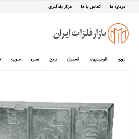
درباره ما
تماس با ما
مرکز یادگیری
روی
آلومینیوم
استیل
برنج
مس
سرب
ت